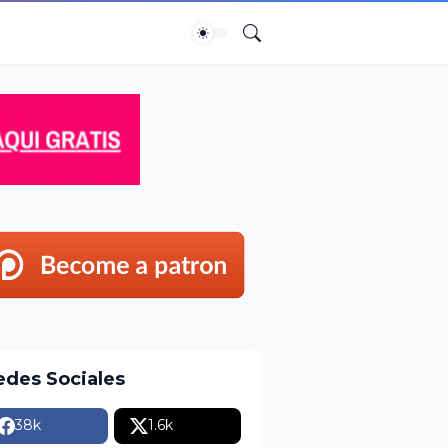
edes Sociales
38k
1.6k