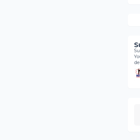
S
Su
Yo
de