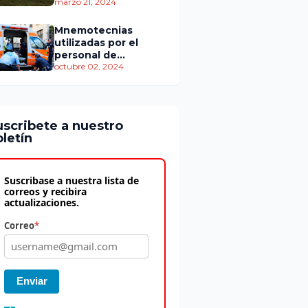
personas murieron
marzo 21, 2024
Mnemotecnias
utilizadas por el
personal de
atención
octubre 02, 2024
prehospitalaria
uscribete a nuestro
letín
Suscribase a nuestra lista de
correos y recibira
actualizaciones.
Correo
*
Enviar