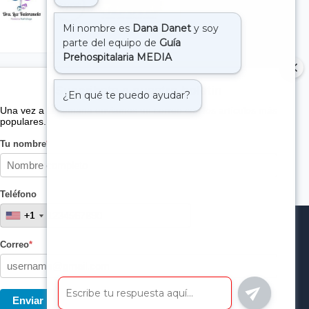
Suscribete a nuestro boletin
Una vez a la semana enviamos un correo con los artículos más
populares.
Tu nombre
*
Teléfono
+1
+1
Correo
*
Enviar