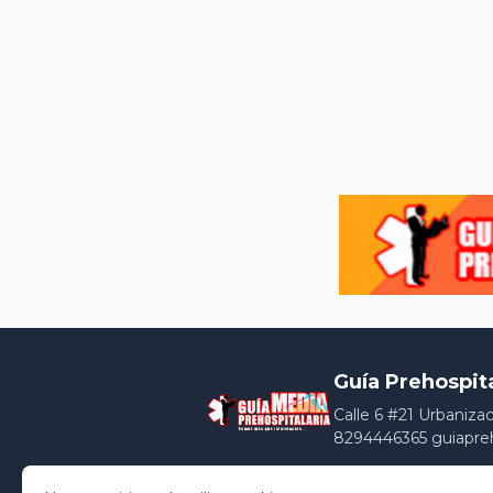
Guía Prehospit
Calle 6 #21 Urbaniza
8294446365 guiapre