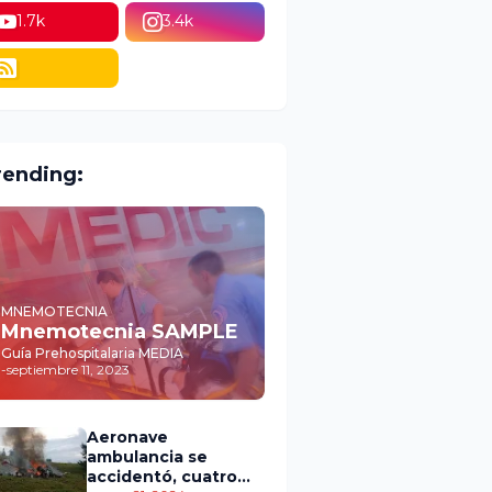
1.7k
3.4k
rending:
MNEMOTECNIA
Mnemotecnia SAMPLE
Guía Prehospitalaria MEDIA
-
septiembre 11, 2023
Aeronave
ambulancia se
accidentó, cuatro