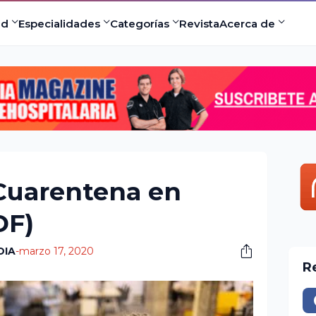
ad
Especialidades
Categorías
Revista
Acerca de
 Cuarentena en
DF)
DIA
-
marzo 17, 2020
R