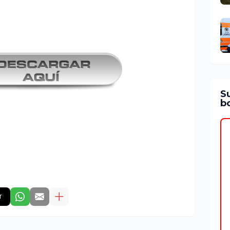
S
bo
r