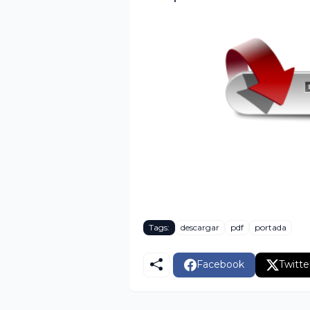
Tags:
descargar
pdf
portada
Facebook
Twitte