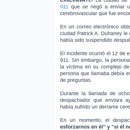
CINCINNATI.-
La ciudad de 
911
que se negó a enviar un
cerebrovascular que fue encon
En un correo electrónico obt
ciudad Patrick A. Duhaney le 
había sido suspendido despué
El incidente ocurrió el 12 de 
911. Sin embargo, la persona
la víctima en su complejo de
persona que llamaba debía es
de preguntas.
Durante la llamada de ocho
despachador que enviara ay
había sufrido un derrame cereb
En un momento, el despac
esforzarnos en él" y "si él 