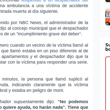
Cincinnati
suspendió a un despachador del
a ambulancia a una víctima de accidente
trada muerta al día siguiente.
enido por NBC News, el administrador de la
dijo al concejo municipal que el despachador
s de un "incumplimiento grave del deber".
S
enero cuando un vecino de la víctima llamó al
bo
 que llamó estaba en un piso diferente al de
 apartamentos y el despachador dijo que la
tar con la víctima para responder una serie.
 minutos, la persona que llamó suplicó al
uda, indicando claramente que la víctima
ral y estaba en peligro de morir.
hador supuestamente dijo:
"No podemos
no quiere ayuda, no harán nada". Tiene que