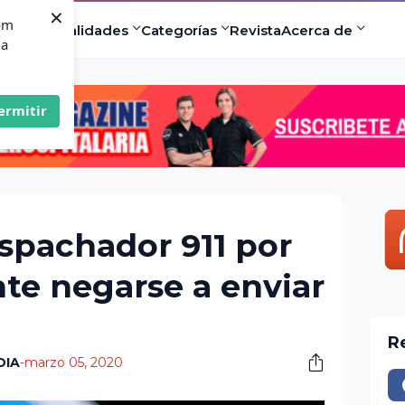
×
com
ad
Especialidades
Categorías
Revista
Acerca de
 a
ermitir
spachador 911 por
e negarse a enviar
R
DIA
-
marzo 05, 2020