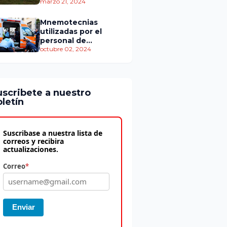
personas murieron
marzo 21, 2024
Mnemotecnias
utilizadas por el
personal de
atención
octubre 02, 2024
prehospitalaria
uscribete a nuestro
letín
Suscribase a nuestra lista de
correos y recibira
actualizaciones.
Correo
*
Enviar