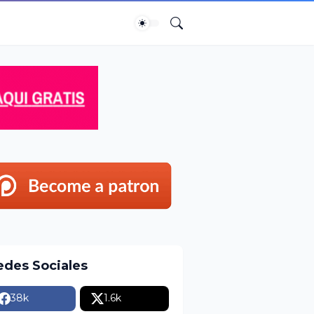
edes Sociales
38k
1.6k