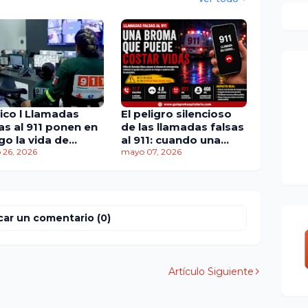
ico l Llamadas
El peligro silencioso
as al 911 ponen en
de las llamadas falsas
go la vida de
al 911: cuando una
amédicos y
 26, 2026
broma puede costar
mayo 07, 2026
rasan emergencias
vidas
les
car un comentario (0)
Artículo Siguiente