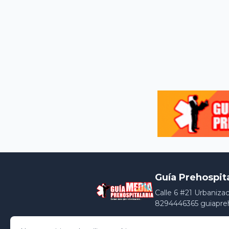
Guía Prehospit
Calle 6 #21 Urbaniza
8294446365 guiapre