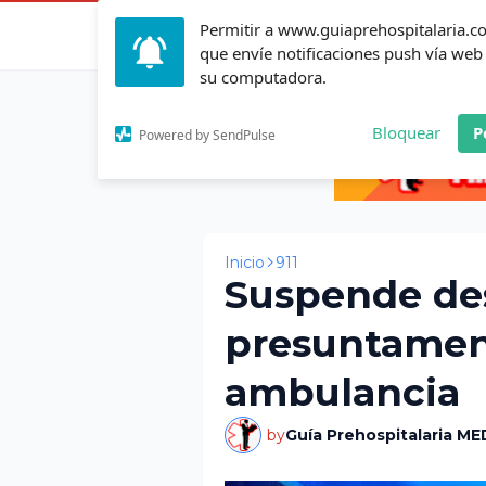
Permitir a www.guiaprehospitalaria.
Inicio
Actualid
que envíe notificaciones push vía web
su computadora.
Bloquear
P
Powered by SendPulse
Inicio
911
Suspende de
presuntament
ambulancia
by
Guía Prehospitalaria ME