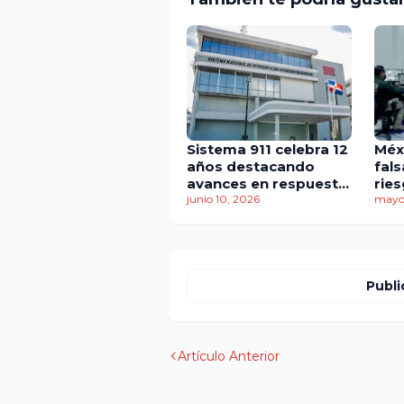
Sistema 911 celebra 12
Méx
años destacando
fals
avances en respuesta
ries
a emergencias y
junio 10, 2026
par
mayo
seguridad ciudadana
ret
rea
Publi
Artículo Anterior