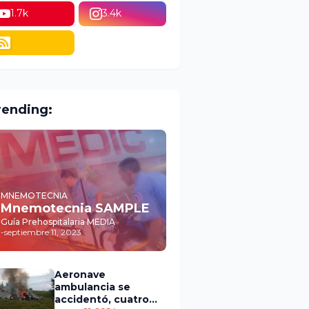
1.7k
3.4k
rending:
MNEMOTECNIA
Mnemotecnia SAMPLE
Guía Prehospitalaria MEDIA
-
septiembre 11, 2023
Aeronave
ambulancia se
accidentó, cuatro