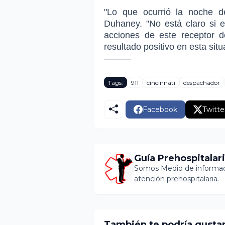
"Lo que ocurrió la noche d
Duhaney. "No está claro si e
acciones de este receptor d
resultado positivo en esta situ
———
Tags:
911
cincinnati
despachador
Facebook
Twitte
Guía Prehospitalar
Somos Medio de informaci
atención prehospitalaria.
También te podría gusta