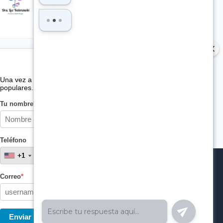
Suscribete a nuestro boletin
Una vez a la semana enviamos un correo con los artículos más
populares.
Tu nombre
*
Teléfono
+1
+1
Correo
*
Enviar