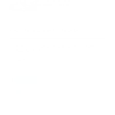
personal de atención
prehospitalaria
octubre 02, 2024
Suscribete a nuestro boletín
Suscribase a nuestra lista de correos y recibira
actualizaciones.
Correo
*
Enviar
Entregado por SendPulse