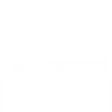
Suscribete a nuestro boletin
Una vez a la semana enviamos un correo con los
artículos más populares.
Calle 6 #21 Urbanización Juan Pablo Duarte, Santo
Domingo Este, RD. Tel.- 8294446365
Tu nombre
*
guiaprehospitalaria@gmail.com