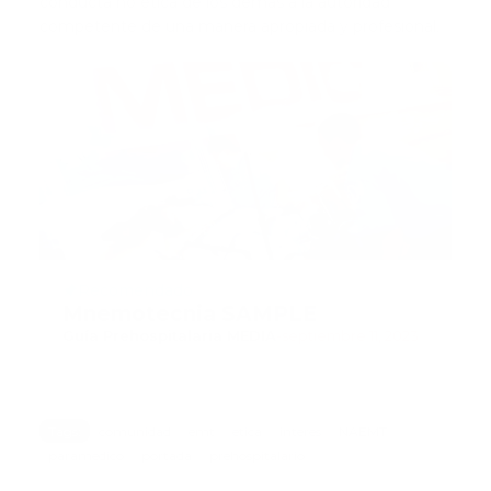
conducta no ética de los demás a la autoridad
competente de una manera apropiada y profesional.
Recomendado
Mnemotecnia SAMPLE
Guía Prehospitalaria MEDIA
-
septiembre 11, 2023
Tags:
comunidad
emt
etica
interes
NAEMT
paramedico
portada
prehospitalario