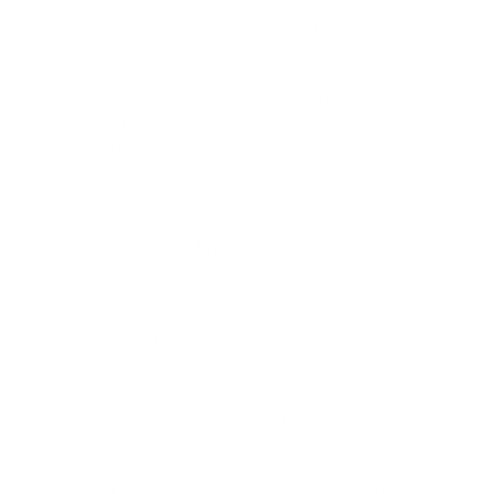
conocimientos y habilidades profesionales en
cualquier empresa en detrimento del bienestar
público.
El Técnico en Emergencias Médicas respeta y
mantiene la confidencialidad de toda la información
de carácter confidencial obtenida en el curso del
trabajo profesional a menos que sea requerido por la
ley para divulgar dicha información.
El Técnico en Emergencias Médicas, como
ciudadano, entiende y defiende la ley y lleva a cabo
los deberes de la ciudadanía, como profesional, el
Técnico en Emergencias Médicas tiene la
responsabilidad de nunca acabar de trabajar con los
ciudadanos interesados y otros profesionales de la
salud en la promoción de un alto nivel de la atención
médica de urgencia a todas las personas.
El Técnico en Emergencias Médicas deberá
mantener la competencia profesional y demostrar