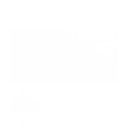
Trending:
MNEMOTECNIA
Mnemotecnia SAMPLE
Guía Prehospitalaria MEDIA
-
septiembre 11, 2023
Aeronave ambulancia se
accidentó, cuatro personas
murieron
marzo 21, 2024
Mnemotecnias utilizadas por el