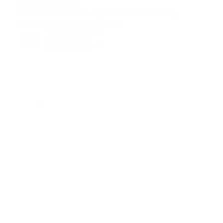
Suscribete
Suscribete a nuestra comunidad en Youtube y
participa en nuestros debates..
@guiaprehospitalaria