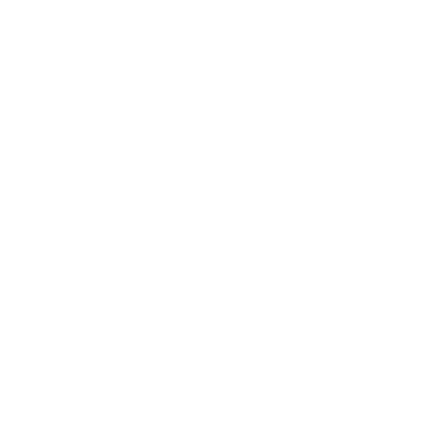
medicina, y la profesión de Técnico en Emergencias
Médicas.
Como un Técnico en Emergencias Médicas-
Paramédico, yo me comprometo solemnemente al
siguiente código de ética profesional:
Una responsabilidad fundamental del Técnico en
Emergencias Médicas es conservar la vida, aliviar el
sufrimiento, promover la salud, no hacer daño, y para
fomentar la calidad y la disponibilidad equitativa de
atención médica de emergencia.
El Técnico en Emergencias Médicas ofrece servicios
basados en las necesidades humanas, con el respeto
a la dignidad humana, sin restricciones por la
consideración de nacionalidad, credo raza, color o
condición.
El Técnico en Emergencias Médicas no utiliza los