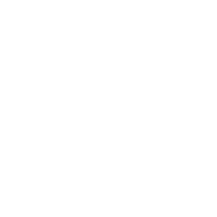
El Técnico en Emergencias Médicas, o grupos de
Técnicos Médicos de Emergencia, que se anuncian
servicio profesional, lo hagan de conformidad con la
dignidad de la profesión.
El Técnico de Emergencias Médicas tiene la
obligación de proteger al público al no delegar en una
persona menos calificada, todo servicio que requiere
la competencia profesional del Técnico en
Emergencias Médicas
El Técnico en Emergencias Médicas trabajará en
armonía manteniendo la confianza en emergencias
médicas asociadas; Técnicos, enfermeras, médicos y
otros miembros del equipo de atención médica de
emergencia de Servicios de Salud.
El Técnico en Emergencias Médicas se niega a
participar en los procedimientos no éticos, y asume la
responsabilidad de exponer la incompetencia o