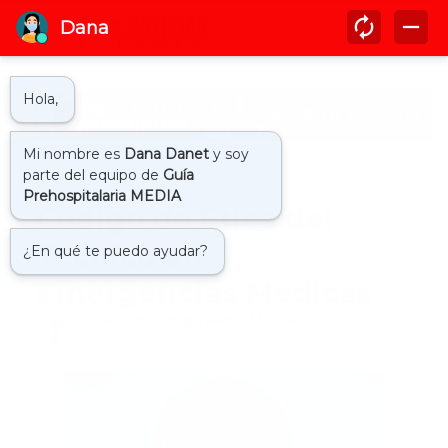
Inicio
comunidad
Código de Ética del
Técnico en
Emergencias Médicas
by
Guía Prehospitalaria MEDIA
-
abril 23, 2020