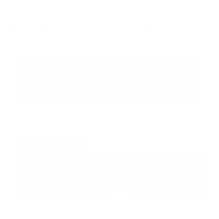
Artículo Anterior
Artículo Siguiente
Redes Sociales
38k
1.6k
1.7k
3.4k