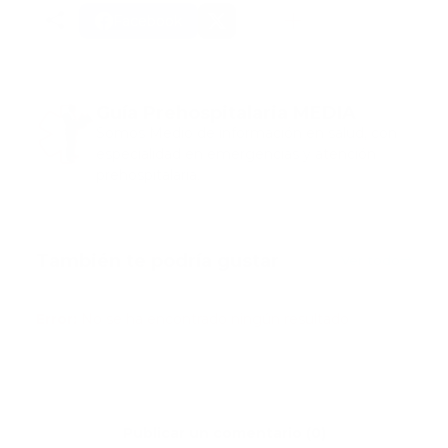
Facebook
Guía Prehospitalaria MEDIA
Somos Medio de información en salud, con
especialidad en emergencias y atención
prehospitalaria.
También te podría gustar
Ver todo
Error:
No se ha encontrado ningún resultado
Publicar un comentario (0)