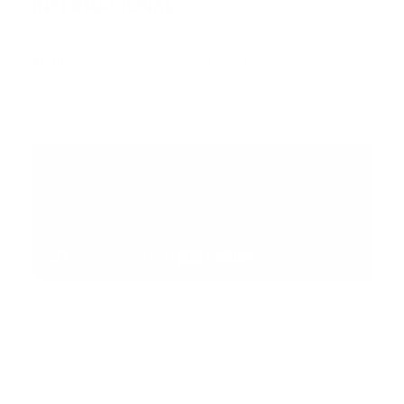
INTERNACIONAL
Error:
No se ha encontrado ningún resultado