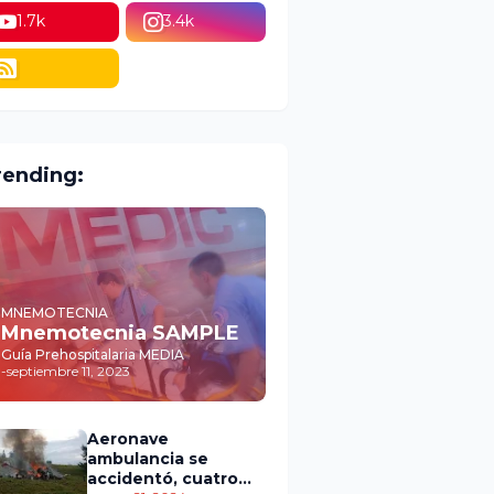
1.7k
3.4k
rending:
MNEMOTECNIA
Mnemotecnia SAMPLE
Guía Prehospitalaria MEDIA
-
septiembre 11, 2023
Aeronave
ambulancia se
accidentó, cuatro