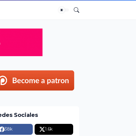
edes Sociales
38k
1.6k