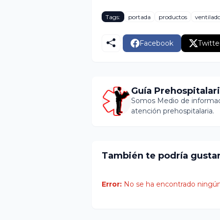
Tags:
portada
productos
ventilad
Facebook
Twitte
Guía Prehospitalar
Somos Medio de informaci
atención prehospitalaria.
También te podría gusta
Error:
No se ha encontrado ningún