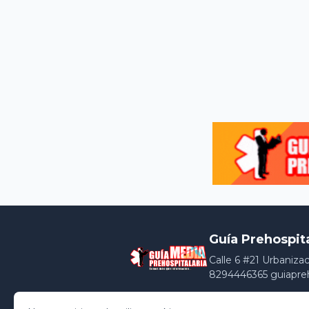
Guía Prehospit
Calle 6 #21 Urbaniza
8294446365 guiapre