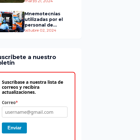
personas murieron
marzo 21, 2024
Mnemotecnias
utilizadas por el
personal de
atención
octubre 02, 2024
prehospitalaria
uscribete a nuestro
letín
Suscribase a nuestra lista de
correos y recibira
actualizaciones.
Correo
*
Enviar