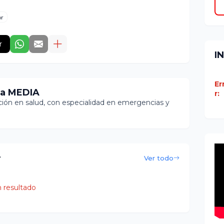
or
r
I
Er
ia MEDIA
r:
ón en salud, con especialidad en emergencias y
r
Ver todo
 resultado