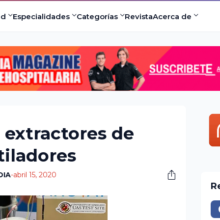
×
com
ad
Especialidades
Categorías
Revista
Acerca de
 a
ermitir
 extractores de
tiladores
DIA
-
abril 15, 2020
R