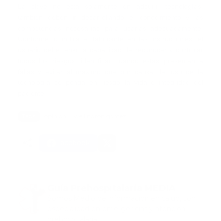
La clave no está solamente en adquirir tecnologías,
también deben ir desarrollando el conocimiento y las
competencias necesarias para usarlas adecuadamente.
Conforme lo indica el fabricante en las instrucciones, el
usuario debe tener la capacidad de reconocer y controlar
todos los riesgos, identificar cuando éstas presentan a
fallas y evitar al máximo que por causa del uso de la
tecnología se ponga en riesgo la vida e integridad del
paciente.
Tags:
opinion
wellington gomez
Facebook
Guía Prehospitalaria MEDIA
Somos Medio de información en salud, con
especialidad en emergencias y atención
prehospitalaria.