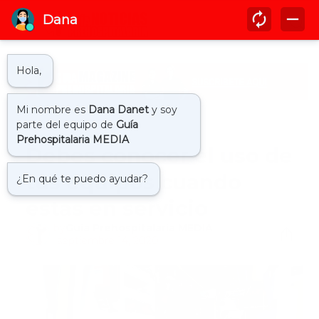
Inicio
opinion
Debes conocer el uso de
tus equipos cuando
estas en servicio
by
Guía Prehospitalaria MEDIA
-
septiembre 14, 2020