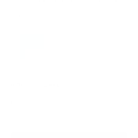
Suscribase a nuestra lista de correos y recibira
actualizaciones.
Correo
*
Enviar
Entregado por SendPulse
INTERNACIONAL
Error:
No se ha encontrado ningún resultado