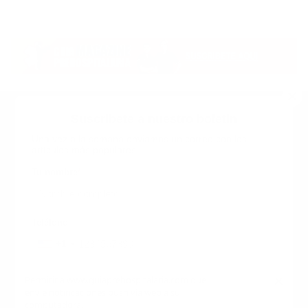
Suscribete a nuestro boletin
Una vez a la semana enviamos un correo con los
artículos más populares.
Calle 6 #21 Urbanización Juan Pablo Duarte, Santo
Domingo Este, RD. Tel.- 8294446365
Tu nombre
*
guiaprehospitalaria@gmail.com
Teléfono
+1
+1
Inicio
Nosotros
ANUNCIATE CON NOSOTROS
Correo
*
×
Permitir a www.guiaprehospitalaria.com que
Terminos y Condiciones
envíe notificaciones push vía web a su
INICIO
NOSOTROS
CONTACTANOS
computadora.