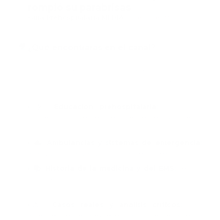
rompió su parabrisas
Guía Prehospitalaria MEDIA
-
diciembre 09, 2025
🎥 ¿Qué encontrarás en el canal?
En Guía Prehospitalaria no improvisamos contenido.
Cada video parte de una necesidad real del sector:
🩺 Educación prehospitalaria:
protocolos,
conceptos clave, errores frecuentes y buenas
prácticas.
🚑 Ambulancias y sistemas de emergencia:
análisis, normativas y funcionamiento real.
📚 Historia de la medicina y del EMS:
relatos
que explican por qué hacemos lo que hacemos
hoy.
⚠️ Casos reales y análisis críticos:
para
aprender desde la experiencia, no desde la teoría