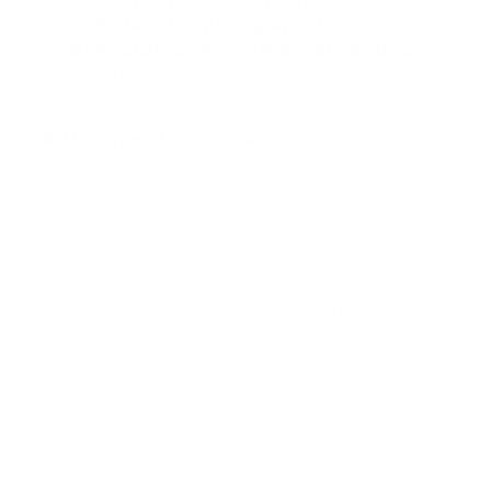
ambulancia que apareció en
dirección contraria durante una
carrera de caballos
Guía Prehospitalaria MEDIA
-
noviembre 25, 2025
🔔 Más que videos, una misión
Suscribirse al canal Guía Prehospitalaria
es
apostar por la formación continua, por la conciencia
profesional y por una atención prehospitalaria más
segura, humana y preparada.
📌 Te invitamos a
suscribirte
,
compartir y activar la
campana
, porque el conocimiento que hoy ves en
un video, mañana puede marcar la diferencia entre la
vida y la muerte.
👉 Visítanos
en:
www.youtube.com/@guiaprehospitalaria