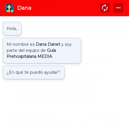
Inicio
actualidad
Guía Prehospitalaria en
YouTube, el canal que
todo personal de la
salud debería seguir
by
Guía Prehospitalaria MEDIA
-
enero 27, 2026