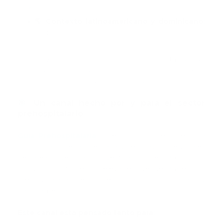
vacía.
🌎 Contexto latinoamericano y dominicano:
porque nuestra realidad también importa.
Todo explicado de forma clara, directa y sin
tecnicismos innecesarios, pero con el rigor que exige
una profesión donde se trabaja con vidas humanas.
🎯 Un canal hecho por y para el sector
prehospitalario
Guía Prehospitalaria
no es solo un medio; es una
comunidad. Detrás de cada video hay profesionales
del área, investigación, verificación de datos y un
compromiso firme con elevar el nivel de la atención
prehospitalaria en República Dominicana y
Latinoamérica.
Este canal está pensado tanto para: