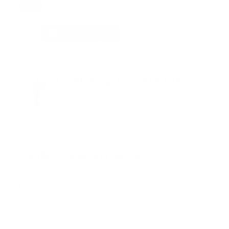
Tags:
actualidad
portada
video
youtube
Facebook
Guía Prehospitalaria MEDIA
Somos Medio de información en salud, con
especialidad en emergencias y atención
prehospitalaria.
También te podría gustar
Ver todo
Error:
No se ha encontrado ningún resultado