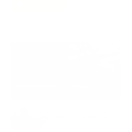
Trending:
MNEMOTECNIA
Mnemotecnia SAMPLE
Guía Prehospitalaria MEDIA
-
septiembre 11, 2023
Aeronave ambulancia se
accidentó, cuatro personas
murieron
marzo 21, 2024