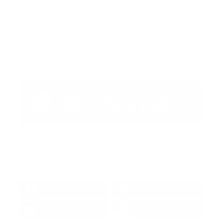
Publicar un comentario (0)
Artículo Anterior
Artículo Siguiente
Redes Sociales
38k
1.6k
1.7k
3.4k