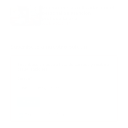
Mnemotecnias utilizadas por el
personal de atención
prehospitalaria
octubre 02, 2024
Suscribete a nuestro boletín
Suscribase a nuestra lista de correos y recibira
actualizaciones.
Correo
*
Enviar
Entregado por SendPulse