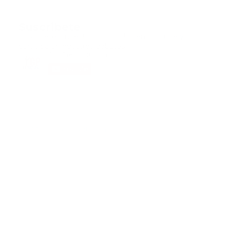
Suscribete
Suscribete a nuestra comunidad en Youtube y
participa en nuestros debates..
@guiaprehospitalaria