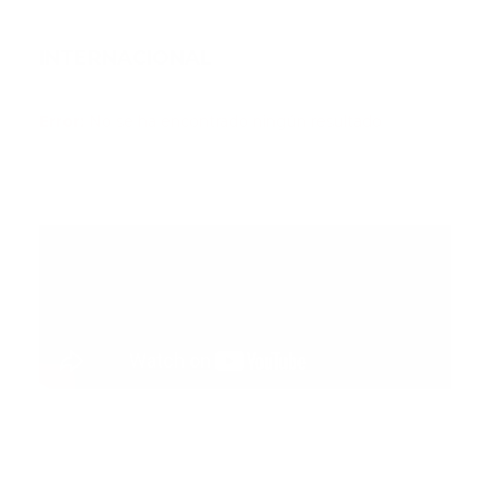
INTERNACIONAL
Error:
No se ha encontrado ningún resultado