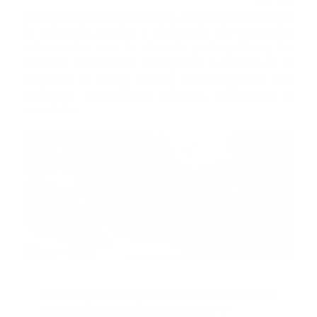
www.youtube.com/@guiaprehospitalaria
se ha
convertido en una plataforma audiovisual dedicada a
la educación, análisis y divulgación de contenidos
relacionados con la atención prehospitalaria, los
servicios médicos de emergencia, la historia de la
medicina, la cultura SEM y los retos reales que
enfrentan paramédicos, técnicos, enfermeros y
rescatistas.
Recomendado
Video | Hombre de 25 años atacó
una ambulancia desnudo y