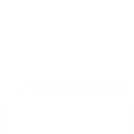
Suscribete a nuestro boletin
Una vez a la semana enviamos un correo con los
artículos más populares.
Calle 6 #21 Urbanización Juan Pablo Duarte, Santo