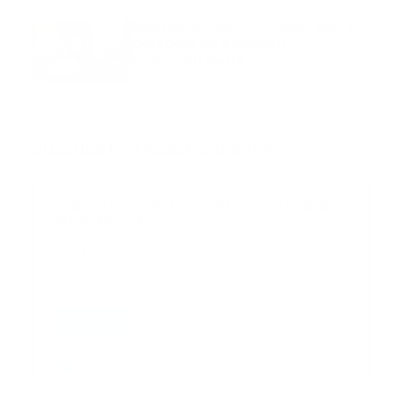
Mnemotecnias utilizadas por el
personal de atención
prehospitalaria
octubre 02, 2024
Suscribete a nuestro boletín
Suscribase a nuestra lista de correos y recibira
actualizaciones.
Correo
*
Enviar
Entregado por SendPulse