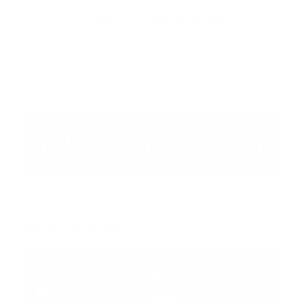
Publicar un comentario (0)
Artículo Anterior
Artículo Siguiente
Redes Sociales
38k
1.6k
1.7k
3.4k