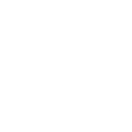
más silencioso y seguro que los helicópteros, y
eventualmente costará tan poco como coche para
mantener y operar, transformando el transporte
aeromédico en una opción mucho más asequible,
accesible, segura y confiable ".
Moore señaló que la baja densidad de población de
Australia y la geografía expansiva hacen que la
tecnología como el Vertiia sea especialmente valiosa
para el país, y agregó que el avión podría usarse para
transportar personas durante los incendios forestales.
La asociación entre CareFlight y AMSL Aero se
financió con parte de una subvención del proyecto de
centros de investigación cooperativa de 3 millones de
dólares australianos ($ 2.207.265) del gobierno
australiano, para un proyecto de colaboración de dos
años con la Universidad de Sydney y Mission
Systems, una empresa que desarrolla tecnología de
detección y autonomía.