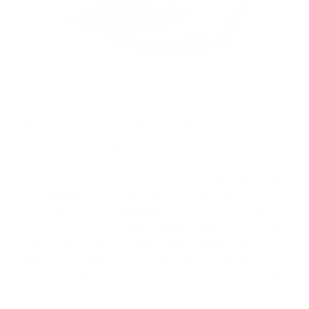
Australia.-
Una compañía australiana de servicios de
vuelos médicos y aviones eléctricos presentó una
ambulancia aérea eléctrica en Sydney.
CareFlight se
asoció con
AMSL Aero
para desarrollar
el
"Vertiia"
, un avión eléctrico de despegue y
aterrizaje vertical
(eVTOL)
con una velocidad de
crucero de 300 km (aproximadamente 186,4 millas)
por hora que puede viajar hasta 250 km
(aproximadamente 155,3 millas). en energía eléctrica y
800 km (aproximadamente 497,1 millas) en energía
de hidrógeno,
según un comunicado de prensa
.