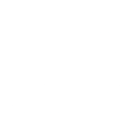
"Los avances en la capacidad de los servicios
aeromédicos que promete Vertiia transformarán los
resultados de los pacientes en comunidades
regionales y remotas vulnerables. La nueva
tecnología segura y eficiente permitirá a CareFlight
brindar la mejor atención clínica a más australianos de
lo que jamás ha sido posible y, lo que es más
importante, lograr que ayuda vital mucho más rápido
", dijo el director ejecutivo de CareFlight, Mick Frewen,
en un comunicado.
Vertiia se está construyendo actualmente en el
aeródromo de AMSL en el aeropuerto de Bankstown,
y se prevé que los vuelos de prueba se realicen en
sus instalaciones del aeropuerto de Narromine en
Nueva Gales del Sur. Los participantes del proyecto
esperan desplegar ambulancias aéreas eléctricas
dentro de unos años, con los pilotos de CareFlight
operando el primer avión.