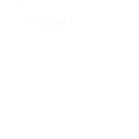
Tags:
ambulancia
portada
tecnologia
Facebook
Guía Prehospitalaria MEDIA
Somos Medio de información en salud, con
especialidad en emergencias y atención
prehospitalaria.
También te podría gustar
Ver todo
Error:
No se ha encontrado ningún resultado