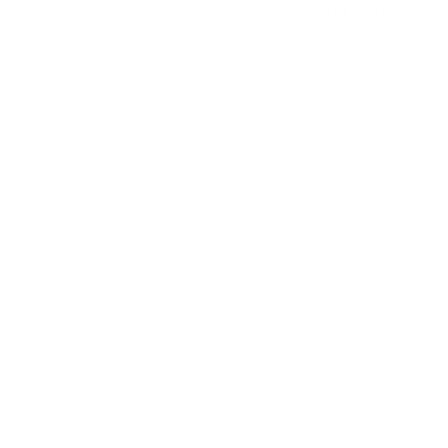
El Vertiia se presentó en el hangar de
CareFlight en
Sydney,
con el apoyo de los socios del proyecto
AMSL Aero, incluida la Universidad de Sydney. Los
oradores en el evento de lanzamiento incluyeron al
viceprimer ministro australiano Michael McCormack,
quien también es el ministro de Infraestructura,
Transporte y Desarrollo Regional.
"Vertiia permitirá instantáneamente un mayor acceso
a servicios médicos para comunidades remotas,
rurales y regionales vulnerables, ofreciendo nuevos
modelos de atención a través de una conectividad
rápida y de bajo costo", dijo Andrew Moore,
cofundador y director ejecutivo de AMSL Aero, en un
comunicado. "A diferencia de los aviones
aeromédicos que requieren una pista de aterrizaje,
Vertiia llevará a los pacientes directamente desde
cualquier lugar directamente al hospital, reduciendo
significativamente la complejidad y el tiempo de
transporte de pacientes vulnerables. También será