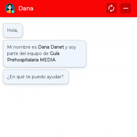
Inicio
ambulancia
CareFlight presenta una
ambulancia aérea
eléctrica
by
Guía Prehospitalaria MEDIA
-
diciembre 02, 2020