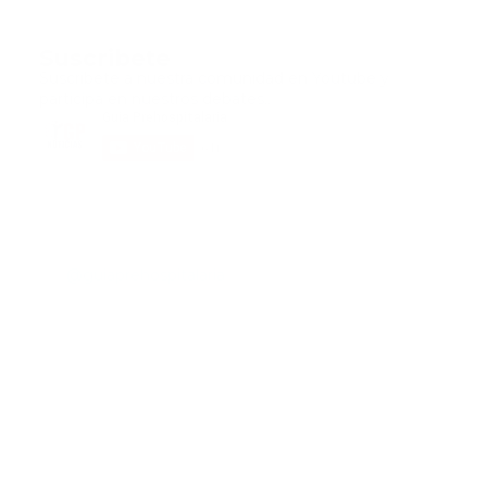
Suscribete
Suscribete a nuestra comunidad en Youtube y
participa en nuestros debates..
@guiaprehospitalaria