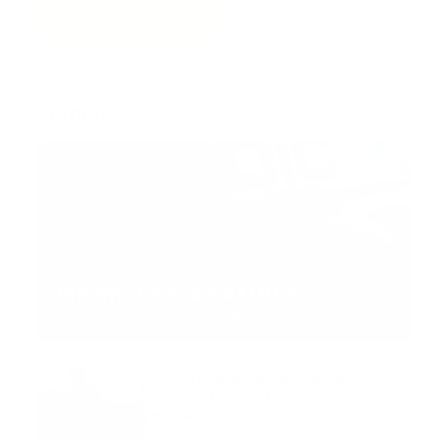
Trending:
MNEMOTECNIA
Mnemotecnia SAMPLE
Guía Prehospitalaria MEDIA
-
septiembre 11, 2023
Aeronave ambulancia se
accidentó, cuatro personas
murieron
marzo 21, 2024