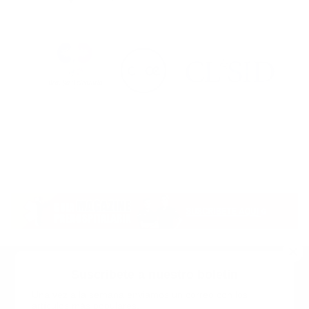
Suscribete a nuestro boletin
Una vez a la semana enviamos un correo con los
artículos más populares.
Calle 6 #21 Urbanización Juan Pablo Duarte, Santo