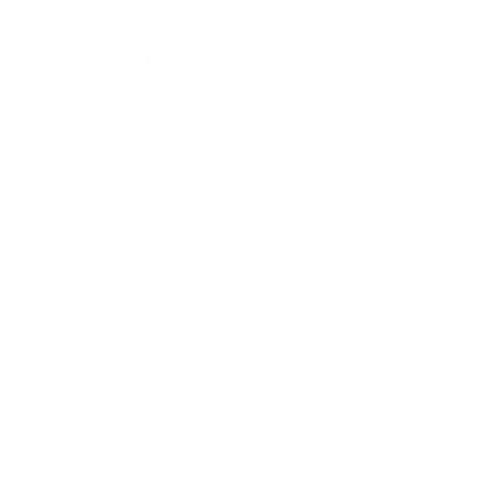
INTERNACIONAL
Error:
No se ha encontrado ningún resultado