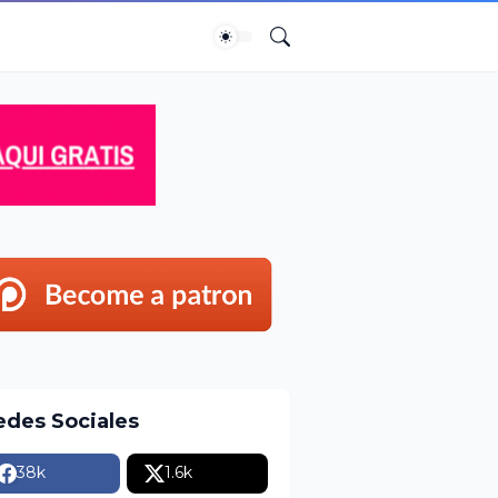
edes Sociales
38k
1.6k