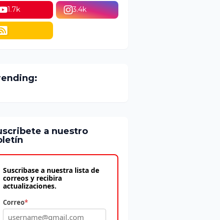
1.7k
3.4k
rending:
uscribete a nuestro
letín
Suscribase a nuestra lista de
correos y recibira
actualizaciones.
Correo
*