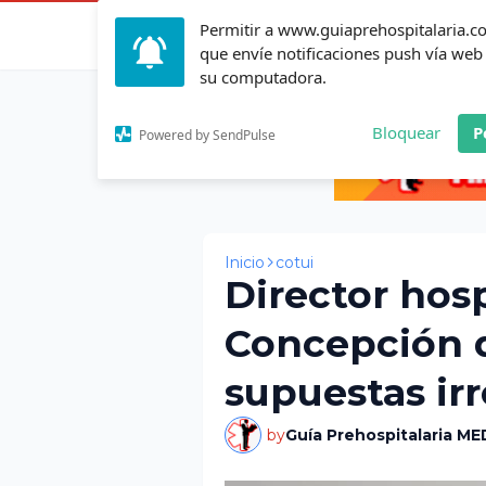
Permitir a www.guiaprehospitalaria.
Inicio
Actualid
que envíe notificaciones push vía web
su computadora.
Bloquear
P
Powered by SendPulse
Inicio
cotui
Director hos
Concepción 
supuestas ir
by
Guía Prehospitalaria ME