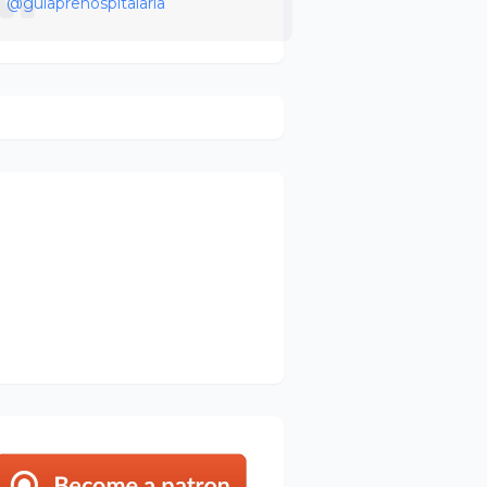
@guiaprehospitalaria