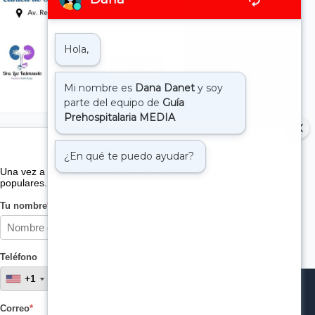
Suscribete a nuestro boletin
Una vez a la semana enviamos un correo con los artículos más
populares.
Tu nombre
*
Teléfono
+1
+1
Correo
*