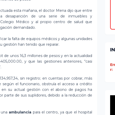
ctuada esta mañana, el doctor Mena dijo que entre
 la desaparición de una serie de inmuebles y
 Colegio Médico y al propio centro de salud que
stigación demandado.
icar la falta de equipos médicos y algunas unidades
 su gestión han tenido que reparar.
I
t de unos 16,3 millones de pesos y en la actualidad
05,000.00, y que las gestiones anteriores, “casi
Er
.
r:
4,957,34, sin registro; en cuentas por cobrar, más
 según el funcionario, obstruía el acceso a crédito
ue en su actual gestión con el abono de pagos ha
por parte de sus suplidores, debido a la reducción de
o una
ambulancia
para el centro, ya que el hospital