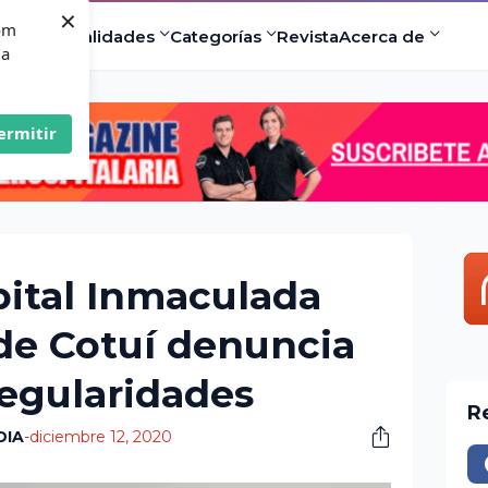
×
com
ad
Especialidades
Categorías
Revista
Acerca de
 a
ermitir
pital Inmaculada
de Cotuí denuncia
regularidades
R
DIA
-
diciembre 12, 2020