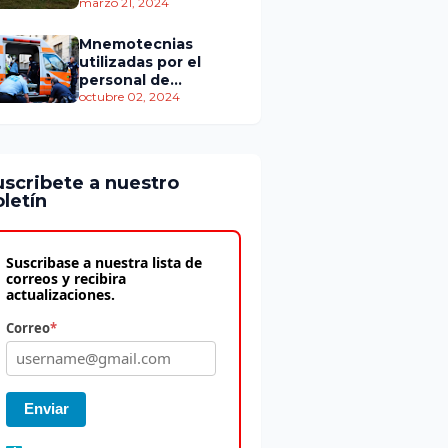
personas murieron
marzo 21, 2024
Mnemotecnias
utilizadas por el
personal de
atención
octubre 02, 2024
prehospitalaria
uscribete a nuestro
letín
Suscribase a nuestra lista de
correos y recibira
actualizaciones.
Correo
*
Enviar