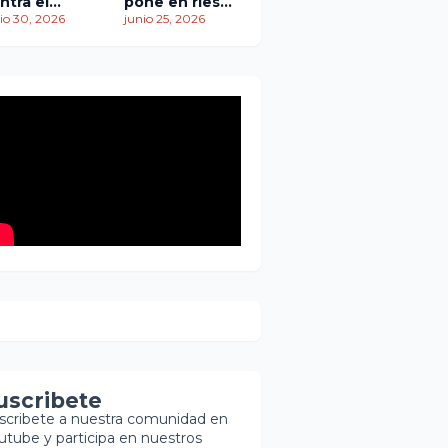
ntra el
pone en riesgo
empo: más
io 30, 2026
traslado de
junio 25, 2026
 1,450
paciente
ertos
pediátrica
entras
scatistas
ntinúan la
squeda de
brevivientes
uscribete
scribete a nuestra comunidad en
utube y participa en nuestros