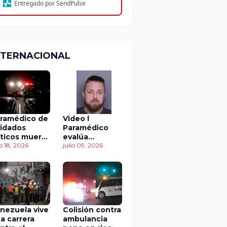
Entregado por SendPulse
NTERNACIONAL
ramédico de
Video l
idados
Paramédico
íticos muere
evalúa
 accidente
io 18, 2026
acuerdo de
julio 09, 2026
 tránsito
culpabilidad en
escandaloso
caso de
contaminación
con fluidos
corporales
nezuela vive
Colisión contra
a carrera
ambulancia