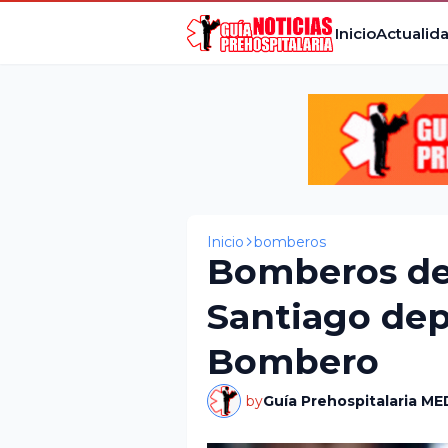
Inicio
Actualid
Inicio
bomberos
Bomberos de
Santiago de
Bombero
by
Guía Prehospitalaria ME