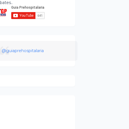
bates..
@guiaprehospitalaria