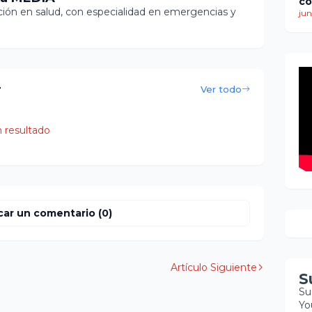
co
ón en salud, con especialidad en emergencias y
ti
jun
de
mu
mi
re
co
r
bú
Ver todo
so
 resultado
car un comentario (0)
Artículo Siguiente
S
Su
Yo