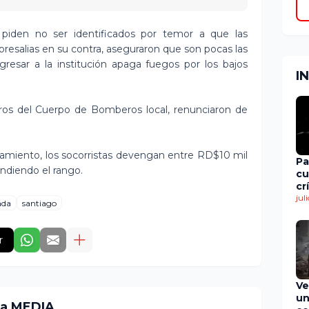
s piden no ser identificados por temor a que las
resalias en su contra, aseguraron que son pocas las
gresar a la institución apaga fuegos por los bajos
I
os del Cuerpo de Bomberos local, renunciaron de
amiento, los socorristas devengan entre RD$10 mil
Pa
diendo el rango.
cu
cr
en
jul
ada
santiago
de
r
Ve
un
ia MEDIA