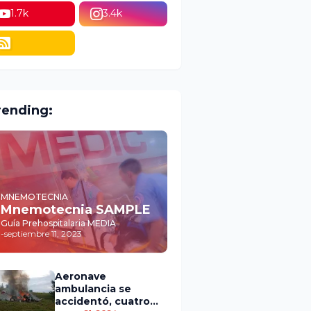
1.7k
3.4k
rending:
MNEMOTECNIA
Mnemotecnia SAMPLE
Guía Prehospitalaria MEDIA
-
septiembre 11, 2023
Aeronave
ambulancia se
accidentó, cuatro