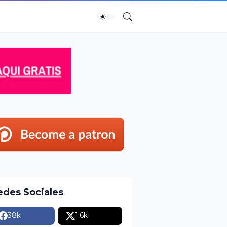
edes Sociales
38k
1.6k