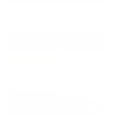
Redes Sociales
38k
1.6k
1.7k
3.4k
Trending: