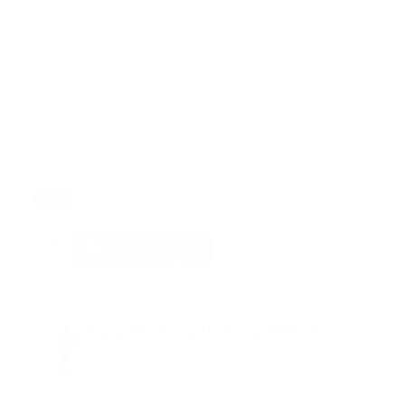
correctivos de lugar para dejarla sin efecto”.
“Reconocemos el esfuerzo que cada día realiza el
personal de salud en medio de esta pandemia y en
vez de restarles beneficios, hacemos lo posible por
retribuirles su dedicación como es el caso del
incentivo económico que se amplió por tres meses
más”, expresó Lama.
Tags:
noticias
republica dominicana
sns
vacaciones
Facebook
Guía Prehospitalaria MEDIA
Somos Medio de información en salud, con
especialidad en emergencias y atención
prehospitalaria.