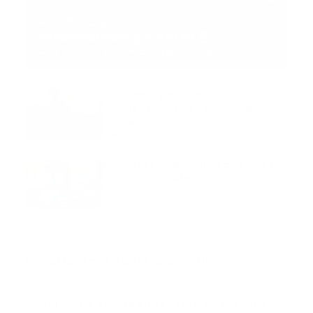
MNEMOTECNIA
Mnemotecnia SAMPLE
Guía Prehospitalaria MEDIA
-
septiembre 11, 2023
Aeronave ambulancia se
accidentó, cuatro personas
murieron
marzo 21, 2024
Mnemotecnias utilizadas por el
personal de atención
prehospitalaria
octubre 02, 2024
Suscribete a nuestro boletín
Suscribase a nuestra lista de correos y recibira