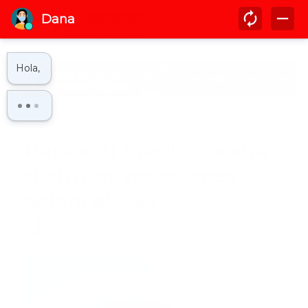
Inicio
noticias
Personal médico podrá
disfrutar vacaciones
aclara el SNS
by
Guía Prehospitalaria MEDIA
-
enero 28, 2021