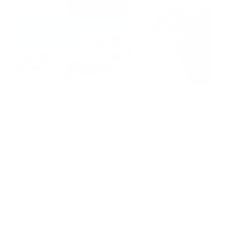
Santo Domingo, RD.-
El doctor Mario Lama, director
del
Servicio Nacional de Salud
, dijo que se trató de
una decisión inconsulta la emitida por el Servicio
Regional de Salud Enriquillo, en fecha 20 de enero del
2021, en la que informa la suspensión de sus
vacaciones a todos los médicos que laboran en los
distintos centros de salud de las provincias Barahona,
Bahoruco, Independencia y Pedernales.
Lama señaló que se trató de “una decisión inconsulta,
violatoria de la ley, por lo que ya se tomaron los