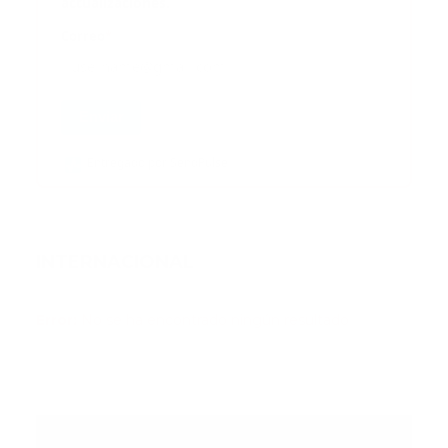
actualizaciones.
Correo
*
Enviar
Entregado por SendPulse
INTERNACIONAL
Error:
No se ha encontrado ningún resultado