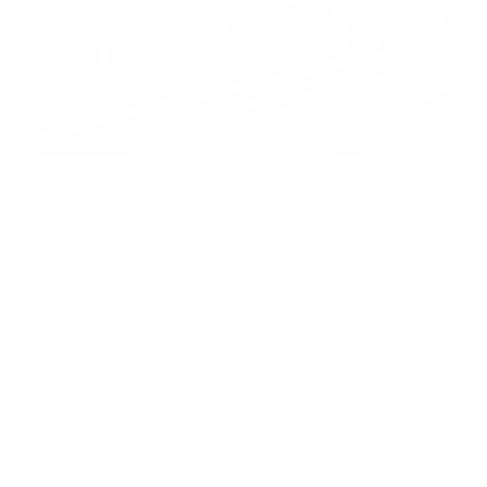
México.-
Paramédicos que luchan contra la pandemia
y que han concretado traslados de personas
sospechosas y comprobadas de Covid-19, fueron
vacunados contra el virus
SARS- CoV-2
, durante la
mañana y tarde de este domingo en las instalaciones
del
Laboratorio Central de Cito patología, ubicado en
las calles de Lago Iseo y Marina Nacional,
colonia
Anáhuac 1era. Sección, Alcaldía Miguel Hidalgo. Por lo
cual personal médico, enfermería paramédicos, así
como técnicos en urgencias, realizaron una larga fila,
y previa identificación, ingresaron a dichas