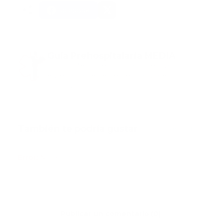
Facebook
Guía Prehospitalaria MEDIA
Somos Medio de información en salud, con
especialidad en emergencias y atención
prehospitalaria.
También te podría gustar
Ver todo
Error:
No se ha encontrado ningún resultado
Publicar un comentario (0)