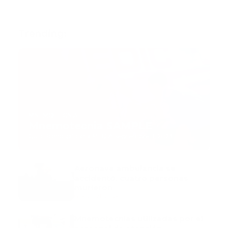
Trending:
MNEMOTECNIA
Mnemotecnia SAMPLE
Guía Prehospitalaria MEDIA
-
septiembre 11, 2023
Aeronave ambulancia se
accidentó, cuatro personas
murieron
marzo 21, 2024
Mnemotecnias utilizadas por el