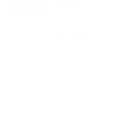
personal de atención
prehospitalaria
octubre 02, 2024
Suscribete a nuestro boletín
Suscribase a nuestra lista de correos y recibira
actualizaciones.
Correo
*
Enviar
Entregado por SendPulse