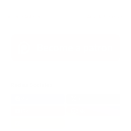
Artículo Anterior
Artículo Siguiente
Redes Sociales
38k
1.6k
1.7k
3.4k