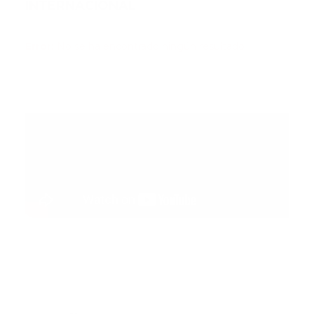
INTERNACIONAL
Error:
No se ha encontrado ningún resultado