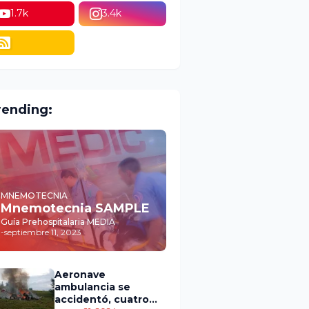
1.7k
3.4k
rending:
MNEMOTECNIA
Mnemotecnia SAMPLE
Guía Prehospitalaria MEDIA
-
septiembre 11, 2023
Aeronave
ambulancia se
accidentó, cuatro