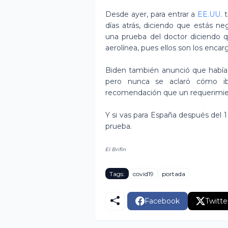
Desde ayer, para entrar a
EE.UU
.
días atrás, diciendo que estás ne
una prueba del doctor diciendo q
aerolínea, pues ellos son los encar
Biden también anunció que había 
pero nunca se aclaró cómo ib
recomendación que un requerimi
Y si vas para España después del 
prueba.
El Brifin
Tags:
covid19
portada
Facebook
Twitte