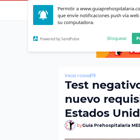
Permitir a www.guiaprehospitalaria.
Inicio
Actualid
que envíe notificaciones push vía web
su computadora.
Bloquear
P
Powered by SendPulse
Inicio
covid19
Test negativ
nuevo requisi
Estados Uni
by
Guía Prehospitalaria ME