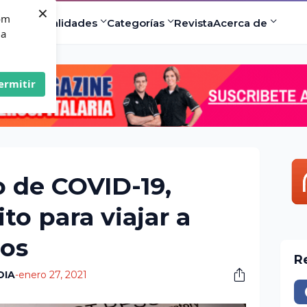
×
com
ad
Especialidades
Categorías
Revista
Acerca de
 a
ermitir
o de COVID-19,
to para viajar a
dos
R
DIA
-
enero 27, 2021