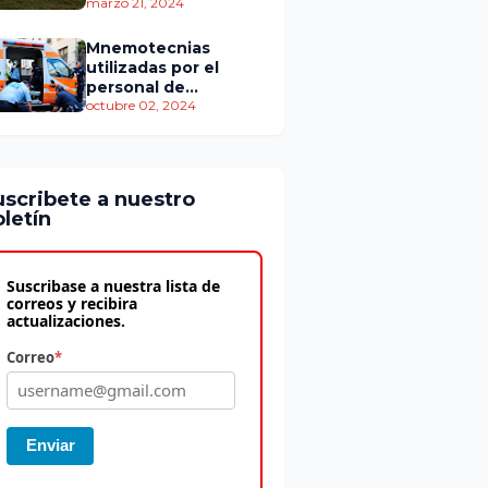
personas murieron
marzo 21, 2024
Mnemotecnias
utilizadas por el
personal de
atención
octubre 02, 2024
prehospitalaria
uscribete a nuestro
letín
Suscribase a nuestra lista de
correos y recibira
actualizaciones.
Correo
*
Enviar