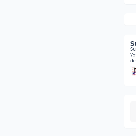
S
Su
Yo
de