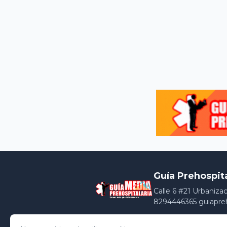
Guía Prehospit
Calle 6 #21 Urbaniza
8294446365 guiapre