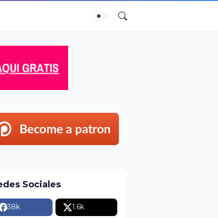
edes Sociales
38k
1.6k