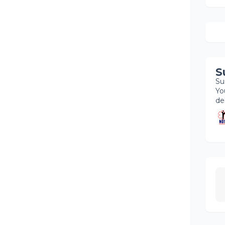
S
Su
Yo
de