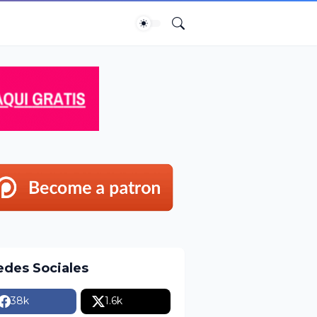
edes Sociales
38k
1.6k