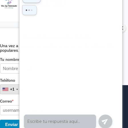
Suscribete a nuestro boletin
Una vez a la semana enviamos un correo con los artículos más
populares.
Tu nombre
*
Teléfono
+1
+1
Correo
*
Enviar