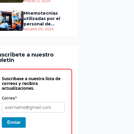
personas murieron
marzo 21, 2024
Mnemotecnias
utilizadas por el
personal de
atención
octubre 02, 2024
prehospitalaria
uscribete a nuestro
letín
Suscribase a nuestra lista de
correos y recibira
actualizaciones.
Correo
*
Enviar