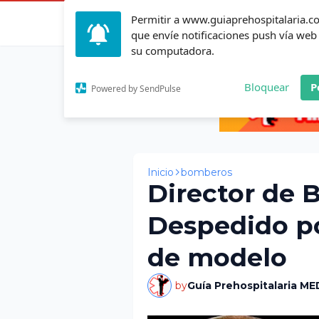
Permitir a www.guiaprehospitalaria.
Inicio
Actualid
que envíe notificaciones push vía web
su computadora.
Bloquear
P
Powered by SendPulse
Inicio
bomberos
Director de
Despedido po
de modelo
by
Guía Prehospitalaria ME