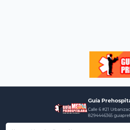
Guía Prehospit
Calle 6 #21 Urbaniza
8294446365 guiapre