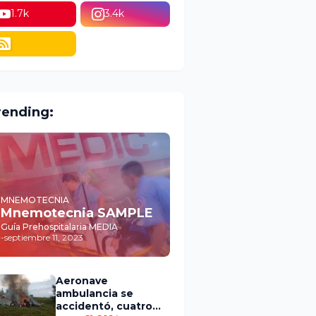
1.7k
3.4k
rending:
MNEMOTECNIA
Mnemotecnia SAMPLE
Guía Prehospitalaria MEDIA
-
septiembre 11, 2023
Aeronave
ambulancia se
accidentó, cuatro