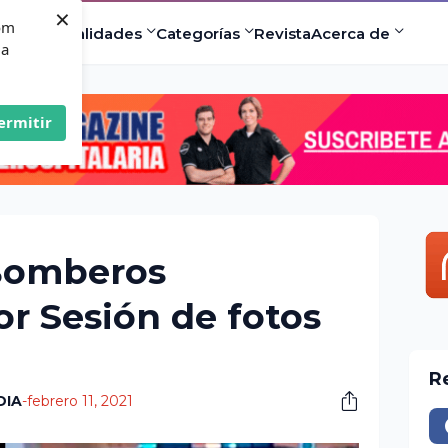
×
com
ad
Especialidades
Categorías
Revista
Acerca de
 a
ermitir
 Bomberos
r Sesión de fotos
R
DIA
-
febrero 11, 2021