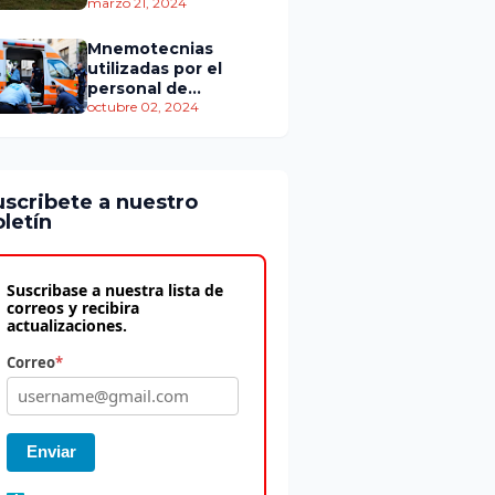
personas murieron
marzo 21, 2024
Mnemotecnias
utilizadas por el
personal de
atención
octubre 02, 2024
prehospitalaria
uscribete a nuestro
letín
Suscribase a nuestra lista de
correos y recibira
actualizaciones.
Correo
*
Enviar