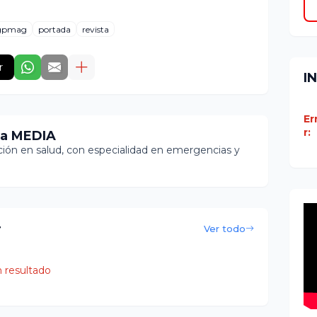
gpmag
portada
revista
r
I
Er
r:
ia MEDIA
ón en salud, con especialidad en emergencias y
r
Ver todo
 resultado