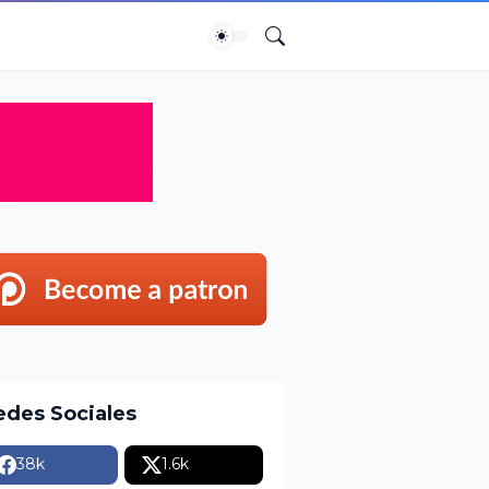
edes Sociales
38k
1.6k