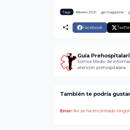
Tags:
febrero 2021
gp magazine
Facebook
Twitte
Guía Prehospitalar
Somos Medio de informaci
atención prehospitalaria.
También te podría gusta
Error:
No se ha encontrado ningún