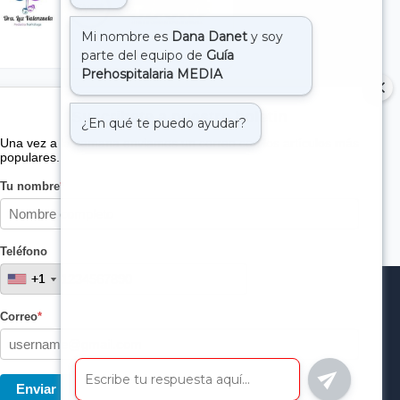
Suscribete a nuestro boletin
Una vez a la semana enviamos un correo con los artículos más
populares.
Tu nombre
*
Teléfono
+1
+1
Correo
*
Enviar