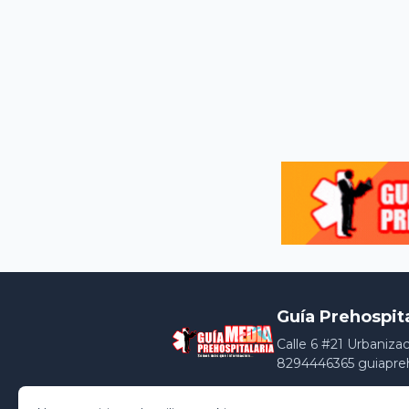
Guía Prehospit
Calle 6 #21 Urbaniza
8294446365 guiapre