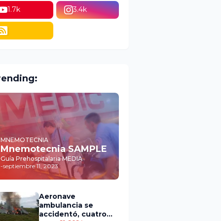
1.7k
3.4k
rending:
MNEMOTECNIA
Mnemotecnia SAMPLE
Guía Prehospitalaria MEDIA
-
septiembre 11, 2023
Aeronave
ambulancia se
accidentó, cuatro