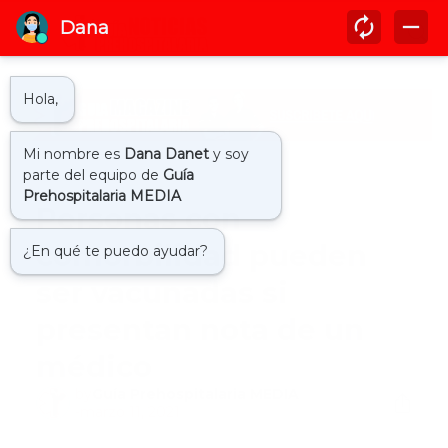
Inicio
covid19
Personas con
comorbilidad pueden
ser vacunadas si
presentan nota de un
médico
by
Guía Prehospitalaria MEDIA
-
marzo 11, 2021