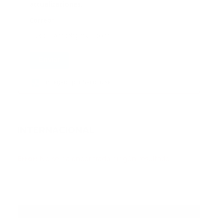
actualizaciones.
Correo
*
Enviar
Entregado por SendPulse
INTERNACIONAL
Error:
No se ha encontrado ningún resultado