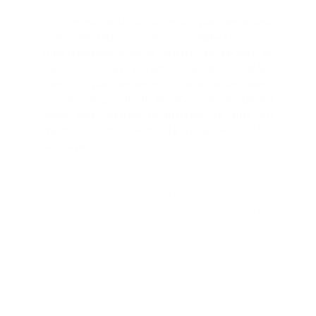
Si su médico le da su nota que tiene una
comorbilidad como diabetes o
hipertensión y va al centro de seguro lo
van a vacunar, estamos siendo flexibles
con los que tienen más de 68 años, pero
se han vacunado de 65 años y hasta de 60
años que tienen la prueba de que su
médico le ha hecho la recomendación,
sostuvo
Manifestó que las personas que no tengan la edad de
la fase actual deben llevar la nota del médico
indicando la recomendación.
El ministro llamó a la población a ser flexible con
jóvenes que se vacunan y que presentan alguna
condición.