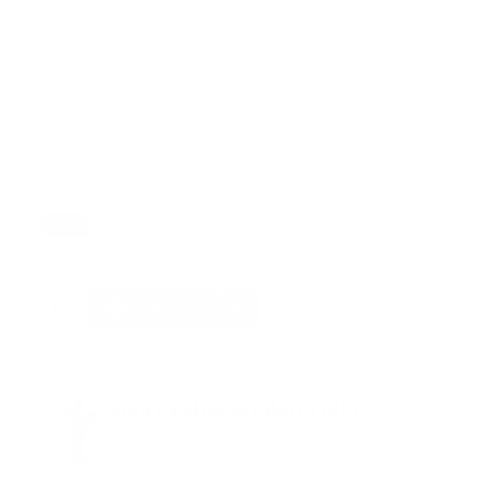
“Tenemos que seguir siendo flexibles. A veces le tiran
una foto a una persona como joven, pero pregunte
qué tiene... tenemos que ser flexibles y también
evitar el mal uso de vacuna con personas que no la
necesitan”, indicó.
El ministro de Salud Pública hizo un llamado a los más
jóvenes a esperar el turno que les corresponde.
Tags:
covid19
noticias
republica dominicana
salud publica
Facebook
Guía Prehospitalaria MEDIA
Somos Medio de información en salud, con
especialidad en emergencias y atención
prehospitalaria.