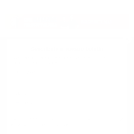
Suscribete a nuestro boletin
Una vez a la semana enviamos un correo con los
artículos más populares.
Calle 6 #21 Urbanización Juan Pablo Duarte, Santo
Domingo Este, RD. Tel.- 8294446365
Tu nombre
*
guiaprehospitalaria@gmail.com
Teléfono
+1
+1
Inicio
Nosotros
ANUNCIATE CON NOSOTROS
Correo
*
×
Permitir a www.guiaprehospitalaria.com que
Terminos y Condiciones
envíe notificaciones push vía web a su
INICIO
NOSOTROS
CONTACTANOS
computadora.
ANUNCIATE CON NOSOTROS
Términos y Condiciones