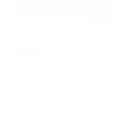
MNEMOTECNIA
Mnemotecnia SAMPLE
Guía Prehospitalaria MEDIA
-
septiembre 11, 2023
Aeronave ambulancia se
accidentó, cuatro personas
murieron
marzo 21, 2024
Mnemotecnias utilizadas por el
personal de atención
prehospitalaria
octubre 02, 2024
Suscribete a nuestro boletín
Suscribase a nuestra lista de correos y recibira