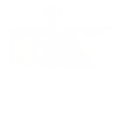
Santo Domingo, RD.-
El ministro de Salud Pública,
Daniel Rivera, manifestó este miércoles que el
Plan
Nacional de Vacunación contra el COVID-19
está
siendo flexible con las personas con comorbilidad que
acudan a vacunarse, aunque no estén en el rango de
edad de la fase que se está implementando.