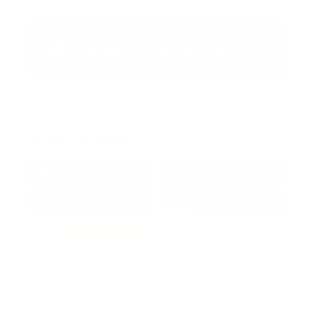
Redes Sociales
38k
1.6k
1.7k
3.4k
Trending: