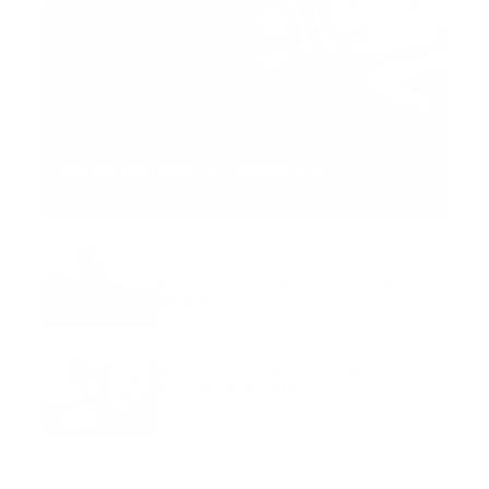
MNEMOTECNIA
Mnemotecnia SAMPLE
Guía Prehospitalaria MEDIA
-
septiembre 11, 2023
Aeronave ambulancia se
accidentó, cuatro personas
murieron
marzo 21, 2024
Mnemotecnias utilizadas por el
personal de atención
prehospitalaria
octubre 02, 2024