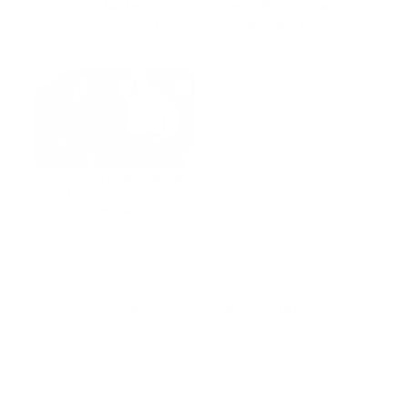
temporada de
intensifica pasa a
huracanes, se espera
categoría 5 rumbo a
una temporada
junio 01, 2025
Florida
octubre 09, 2024
hiperactiva
FEMA tacha de falsas
las afirmaciones
sobre la mala
respuesta a Helene
octubre 08, 2024
Publicar un comentario (0)
Artículo Anterior
Artículo Siguiente