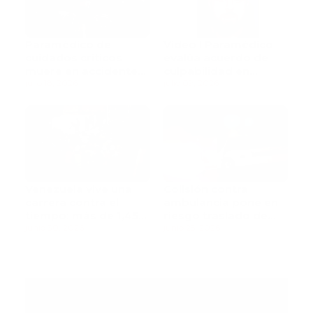
Paramédico de
Video l Paramédico
cuidados críticos
evalúa acuerdo de
muere en accidente
culpabilidad en
de tránsito
julio 18, 2026
escandaloso caso de
julio 09, 2026
contaminación con
fluidos corporales
Venezuela vive una
Colisión contra
carrera contra el
ambulancia pone en
tiempo: más de 1,450
riesgo traslado de
muertos mientras
junio 30, 2026
paciente pediátrica
junio 25, 2026
rescatistas continúan
la búsqueda de
sobrevivientes