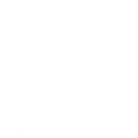
territorio.
Dijo que el norte veracruzano afectado por la sequía
ya tuvo las primeras precipitaciones pluviales, que
vendrán a apaciguar el problema de la falta del vital
elemento que requieren el ganado y las siembras de
básicos.
“Estos fenómenos meteorológicos son muy
importantes en el balance de la precipitación anual,
en algunas regiones tienen una importancia relativa
mayor, pero que para atenuar los efectos de la sequía
es que se mantengan cerca de las costas para que
aporten, con la trayectoria que tengan, los beneficios
que se requieren para que se recuperen los caudales
de los cuerpos de agua que irriguen las zonas de
cultivos”, puntualizó.
Tags:
huracan
internacional
mexico