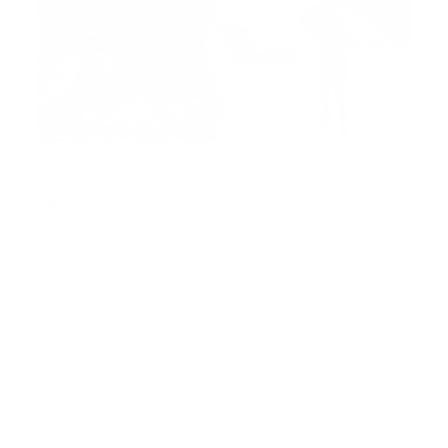
México.-
Un promedio de 20 huracanes podrían
formarse en el Golfo de México, durante la temporada
ciclonica 2021.
A partir del 15 de mayo y hasta noviembre, se tienen
estas estimaciones por parte del Servicio
Meteorológico Nacional (SMN).
El coordinador del SMN, Jorge Zavala Hidalgo, explicó
que con el temporal de lluvias, podrían beneficiarse
los municipios del norte del estado de Veracruz para
mitigar un poco la sequía que prevalece en el