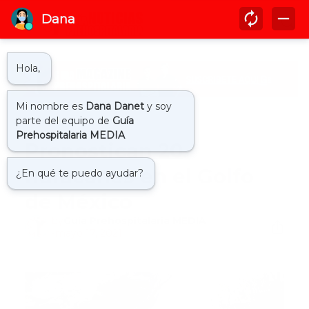
Inicio
huracan
Pronostican 20
huracanes en el Golfo
de México
by
Guía Prehospitalaria MEDIA
-
mayo 17, 2021