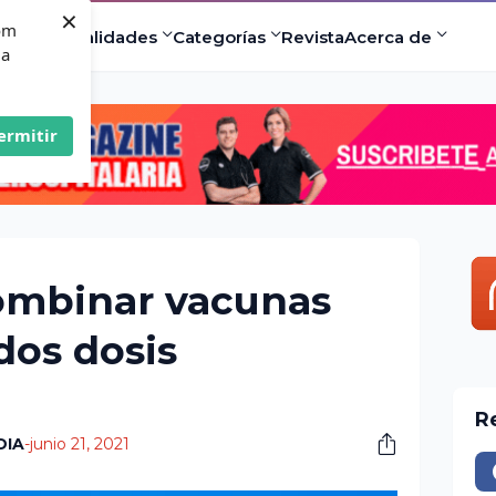
×
com
ad
Especialidades
Categorías
Revista
Acerca de
 a
ermitir
ombinar vacunas
dos dosis
R
DIA
-
junio 21, 2021