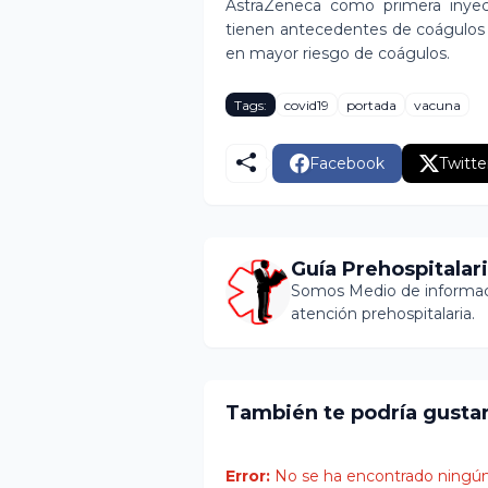
AstraZeneca como primera inyec
tienen antecedentes de coágulos 
en mayor riesgo de coágulos.
Tags:
covid19
portada
vacuna
Facebook
Twitte
Guía Prehospitalar
Somos Medio de informaci
atención prehospitalaria.
También te podría gusta
Error:
No se ha encontrado ningún