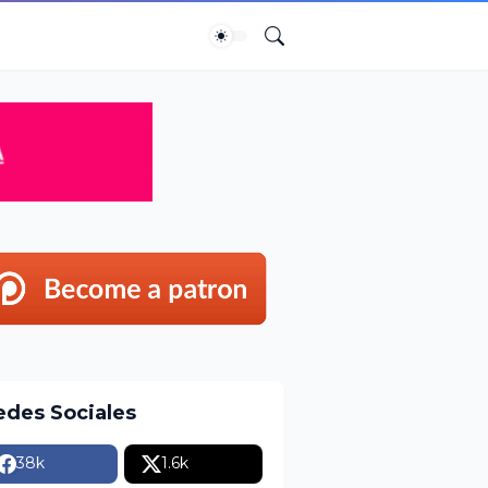
edes Sociales
38k
1.6k