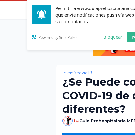
Permitir a www.guiaprehospitalaria.
Inicio
Actualid
que envíe notificaciones push vía web
su computadora.
Bloquear
P
Powered by SendPulse
Inicio
covid19
¿Se Puede c
COVID-19 de 
diferentes?
by
Guía Prehospitalaria ME