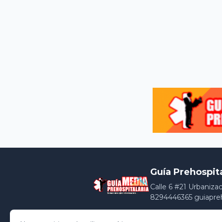
Guía Prehospit
Calle 6 #21 Urbaniza
8294446365 guiapre