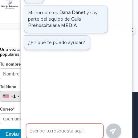
Suscribete a nuestro boletin
Una vez a la semana enviamos un correo con los artículos más
populares.
Tu nombre
*
Teléfono
+1
+1
Correo
*
Enviar