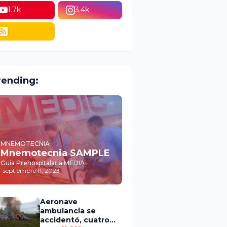
1.7k
3.4k
rending:
MNEMOTECNIA
Mnemotecnia SAMPLE
Guía Prehospitalaria MEDIA
-
septiembre 11, 2023
Aeronave
ambulancia se
accidentó, cuatro