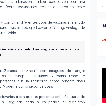
ivo. La combinación también parece venir con una
de efectos secundarios temporales como dolores y
 y combinar diferentes tipos de vacunas a menudo
I
une más fuerte, dijo Lawrence Young, virólogo de
eino Unido.
Er
r:
ncionarios de salud ya sugieren mezclar en
s
raZeneca se vinculó con coágulos de sangre
aíses europeos, incluidos Alemania, Francia y
personas que la recibieron como primera dosis
r o Moderna como segunda dosis.
cionarios dicen que las personas deberían tratar de
u segunda dosis, si es posible. Si recibieron