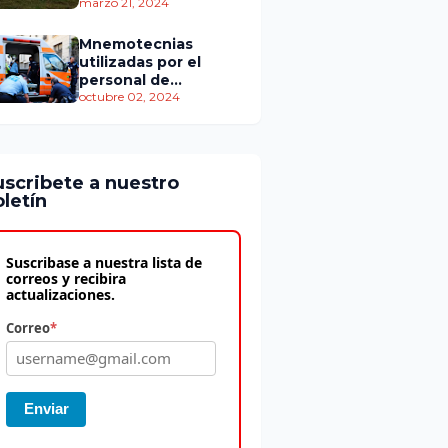
personas murieron
marzo 21, 2024
Mnemotecnias
utilizadas por el
personal de
atención
octubre 02, 2024
prehospitalaria
uscribete a nuestro
letín
Suscribase a nuestra lista de
correos y recibira
actualizaciones.
Correo
*
Enviar