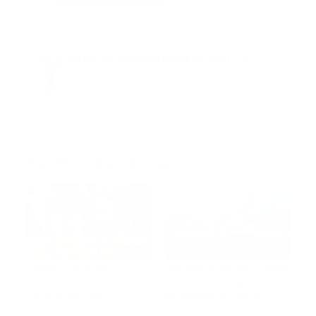
Guía Prehospitalaria MEDIA
Somos Medio de información en salud, con
especialidad en emergencias y atención
prehospitalaria.
También te podría gustar
Ver todo
Video | Uso de
Aeropuerto del Cibao
Simuladores en la
realiza simulacro de
Educación del
preparación ante
Personal de Atención
mayo 22, 2024
emergencias
marzo 11, 2022