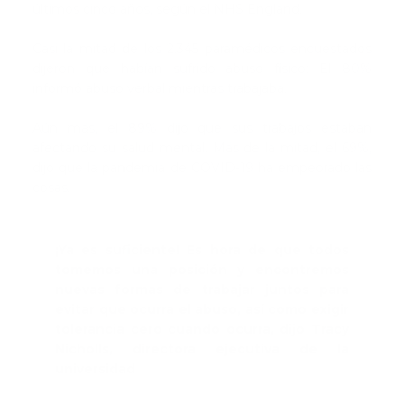
últimos cinco años, según el NHS England.
Casi la mitad de los 2.345 paramédicos encuestados
dijeron que habían sufrido abuso físico; El 80%
informó abuso verbal mientras trabajaba.
Aún más, el 89% dijo que sus trabajos estaban
afectando su salud mental. Más de la mitad, el 69%,
dijo que la pandemia de COVID-19 ha empeorado las
cosas.
¡Ya es suficiente! Es hora de que todos
tomemos una posición y encontremos
nuevas formas de trabajar juntos para
evitar que ocurra el abuso, así como exigir
tolerancia cero cuando ocurra, dijo Tracy
Nicholls, directora ejecutiva de la
universidad