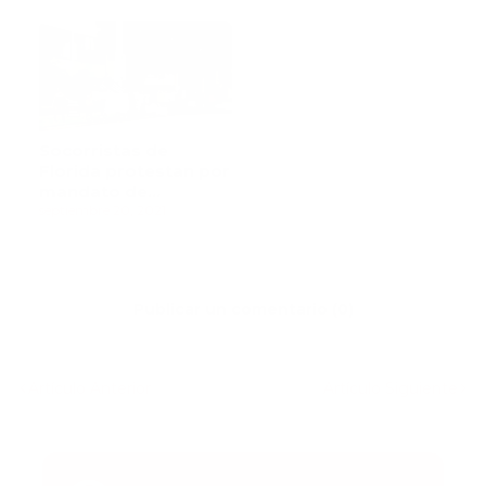
Prehospitalaria
Socorristas de
Florida protestan por
mandato de
vacunación
septiembre 20, 2021
Publicar un comentario (0)
Artículo Anterior
Artículo Siguiente