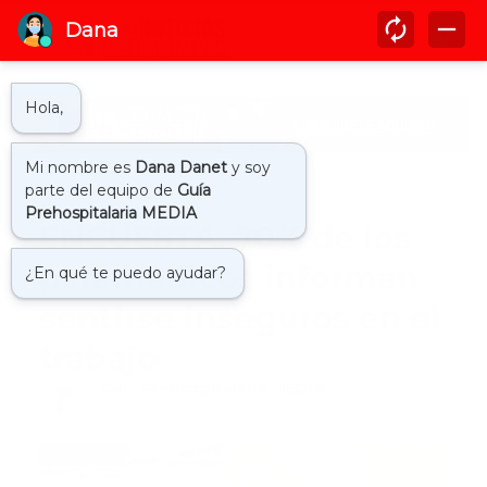
Inicio
aph
ENCUESTA: 70% de los
paramédicos informan
sentirse inseguros en el
trabajo
by
Guía Prehospitalaria MEDIA
-
julio 29, 2021