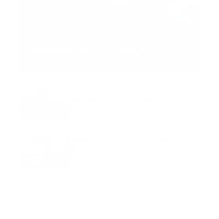
MNEMOTECNIA
Mnemotecnia SAMPLE
Guía Prehospitalaria MEDIA
-
septiembre 11, 2023
Aeronave ambulancia se
accidentó, cuatro personas
murieron
marzo 21, 2024
Mnemotecnias utilizadas por el
personal de atención
prehospitalaria
octubre 02, 2024
Suscribete a nuestro boletín