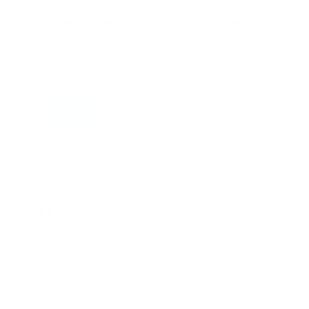
Suscribase a nuestra lista de correos y recibira
actualizaciones.
Correo
*
Enviar
Entregado por SendPulse
INTERNACIONAL
Error:
No se ha encontrado ningún resultado