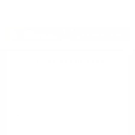
Suscribete a nuestro boletin
Una vez a la semana enviamos un correo con los
artículos más populares.
Calle 6 #21 Urbanización Juan Pablo Duarte, Santo
Domingo Este, RD. Tel.- 8294446365
Tu nombre
*
guiaprehospitalaria@gmail.com
Teléfono
+1
+1
Inicio
Nosotros
ANUNCIATE CON NOSOTROS
Correo
*
Terminos y Condiciones