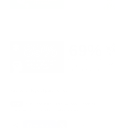
Fuente: college of paramedics
Tags:
aph
encuesta
internacional
noticias
paramedico
portada
prehospitalario
Facebook