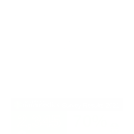
"Es absolutamente indignante pensar que tantos
paramédicos han sido abusados ​​mientras cumplían
con sus deberes, yendo más allá para ayudar a las
personas cuando se encuentran en su punto más
vulnerable y, a menudo, en las circunstancias más
desafiantes", continuó Nichols. parece haber
aumentado durante la pandemia cuando los
paramédicos ya se exponen a un mayor riesgo
personal ".
Los resultados de la encuesta se utilizarán para
"avanzar en colaboración", dijo Nicholls, para mantener
seguros a los paramédicos mientras apoyan a otros.