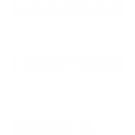
Redes Sociales
38k
1.6k
1.7k
3.4k
Trending: