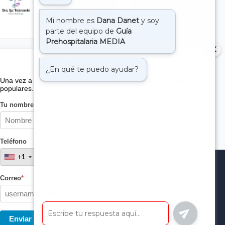
Suscribete a nuestro boletin
Una vez a la semana enviamos un correo con los artículos más
populares.
Tu nombre
*
Teléfono
+1
+1
Correo
*
Enviar