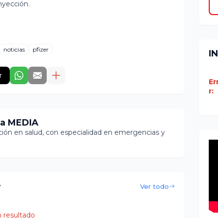
inyección.
noticias
pfizer
I
r
Er
r:
ia MEDIA
ón en salud, con especialidad en emergencias y
r
Ver todo
 resultado