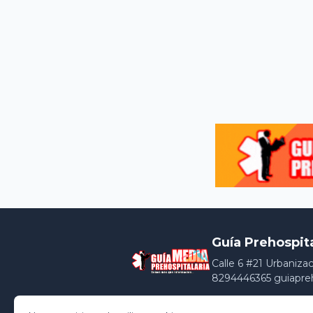
Guía Prehospit
Calle 6 #21 Urbaniza
8294446365 guiapre