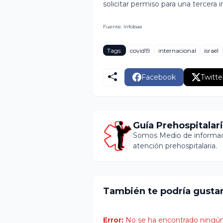
solicitar permiso para una tercera 
Fuente: Infobae
Tags:
covid19
internacional
israel
Facebook
Twitte
Guía Prehospitalar
Somos Medio de informaci
atención prehospitalaria.
También te podría gusta
Error:
No se ha encontrado ningún