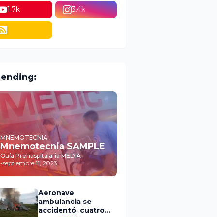
1.7k
3.4k
rending:
MNEMOTECNIA
Mnemotecnia SAMPLE
Guía Prehospitalaria MEDIA
-
septiembre 11, 2023
Aeronave
ambulancia se
accidentó, cuatro