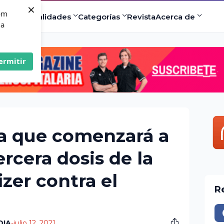
×
com
ad
Especialidades
Categorías
Revista
Acerca de
 a
ermitir
ia que comenzará a
ercera dosis de la
zer contra el
R
DIA
-
julio 12, 2021