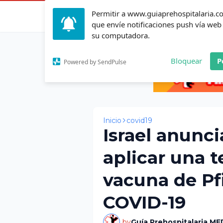
Permitir a www.guiaprehospitalaria.
Inicio
Actualid
que envíe notificaciones push vía web
su computadora.
Bloquear
P
Powered by SendPulse
Inicio
covid19
Israel anunc
aplicar una t
vacuna de Pfi
COVID-19
by
Guía Prehospitalaria ME