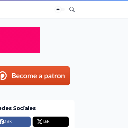
edes Sociales
38k
1.6k