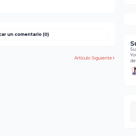
car un comentario (0)
S
Su
Yo
Artículo Siguiente
de