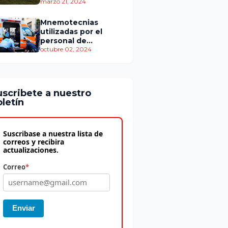
personas murieron
marzo 21, 2024
Mnemotecnias
utilizadas por el
personal de
atención
octubre 02, 2024
prehospitalaria
uscribete a nuestro
letín
Suscribase a nuestra lista de
correos y recibira
actualizaciones.
Correo
*
Enviar