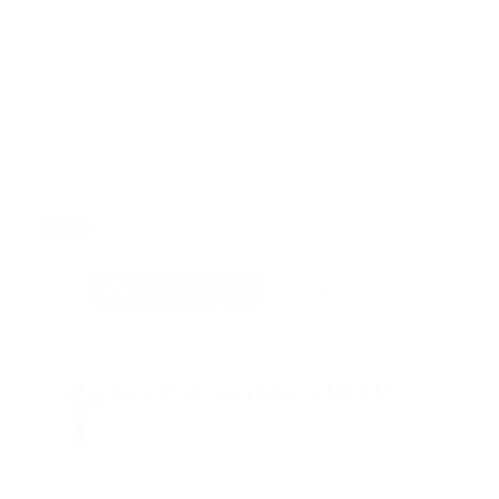
El programa de la OMS y GAVI tiene el objetivo de
distribuir este año unos 2.000 millones de dosis, de
las que 1.800 millones se entregarán a países de
ingresos medios y bajos, suficientes para inmunizar al
menos a los grupos de riesgo en todo el mundo
(trabajadores sanitarios, tercera edad y enfermos
crónicos).
Tags:
covid19
noticias
portada
sinovac
Facebook
Guía Prehospitalaria MEDIA
Somos Medio de información en salud, con
especialidad en emergencias y atención
prehospitalaria.