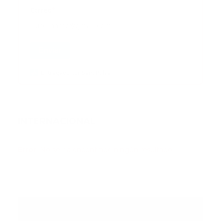
Correo
*
Enviar
Entregado por SendPulse
INTERNACIONAL
Error:
No se ha encontrado ningún resultado