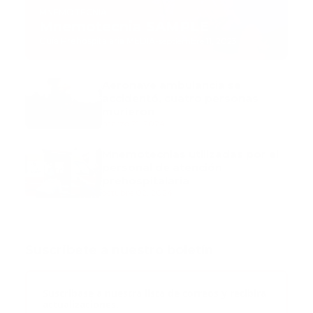
MNEMOTECNIA
Mnemotecnia SAMPLE
Guía Prehospitalaria MEDIA
-
septiembre 11, 2023
Aeronave ambulancia se
accidentó, cuatro personas
murieron
marzo 21, 2024
Mnemotecnias utilizadas por el
personal de atención
prehospitalaria
octubre 02, 2024
Suscribete a nuestro boletín
Suscribase a nuestra lista de correos y recibira
actualizaciones.