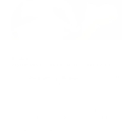
Ginebra.-
El programa COVAX establecido por la
Organización Mundial de la Salud (OMS)
y la
Fundación GAVI se ha aliado con las fabricantes
chinas
Sinopharm y Sinovac
para distribuir
110
millones de vacunas anticovid globalmente.
El acuerdo firmado con las dos farmacéuticas chinas,
anunciado por GAVI en un comunicado, es un paso
clave para un programa que hasta ahora ha distribuido
unos 80 millones de dosis en todo el mundo,
principalmente en países de ingresos medios y bajos,
también en Latinoamérica.