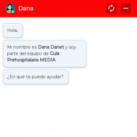
Inicio
covid19
La OMS obtiene 110
millones de vacunas
chinas para distribuir
by
Guía Prehospitalaria MEDIA
-
julio 12, 2021