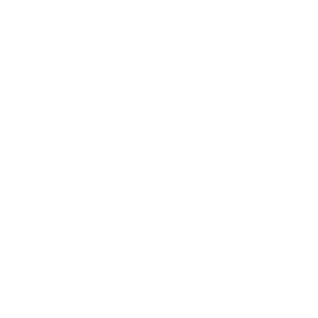
Sinopharm ofrecerá inicialmente 60 millones de dosis
y Sinovac 50 millones, en un acuerdo que se alcanza
pocas semanas después de que la OMS incluyera
ambas vacunas chinas en su lista de uso de
emergencia, lo que permitía su inclusión en el
programa COVAX.
Las donaciones se realizarán entre julio y los meses
de septiembre y octubre, y el acuerdo incluye la
posibilidad de otros 440 millones de dosis adicionales
en el último trimestre de 2021 y la primera mitad de
2022, si las necesidades de la crisis sanitaria lo
requieren.
COVAX ya firmó anteriormente acuerdos con
AstraZeneca, Johnson & Johnson, Moderna y Pfizer-
BioNTech, aunque la mayor parte de las dosis que ha
distribuido globalmente han sido las desarrolladas por
la primera de estas fabricantes.