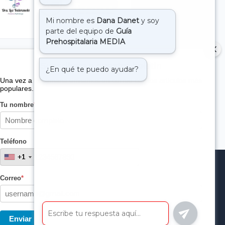
Suscribete a nuestro boletin
Una vez a la semana enviamos un correo con los artículos más
populares.
Tu nombre
*
Teléfono
+1
+1
Correo
*
Enviar