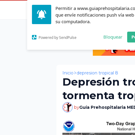
Permitir a www.guiaprehospitalaria.
Inicio
Actualid
que envíe notificaciones push vía web
su computadora.
Bloquear
P
Powered by SendPulse
Inicio
depresion tropical 8
Depresión tro
tormenta tro
by
Guía Prehospitalaria ME