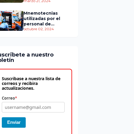
personas murieron
marzo 21, 2024
Mnemotecnias
utilizadas por el
personal de
atención
octubre 02, 2024
prehospitalaria
uscribete a nuestro
letín
Suscribase a nuestra lista de
correos y recibira
actualizaciones.
Correo
*
Enviar