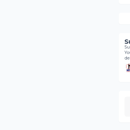
S
Su
Yo
de