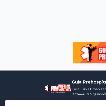
Guía Prehospit
Calle 6 #21 Urbaniza
8294446365 guiapre