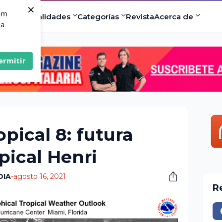
×
com
ad
Especialidades
Categorías
Revista
Acerca de
 a
ermitir
pical 8: futura
pical Henri
DIA
-
agosto 16, 2021
R