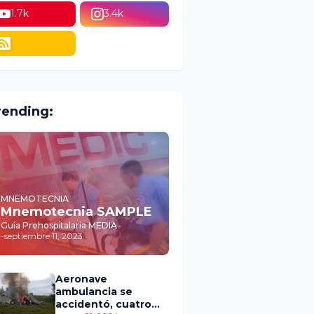
1.7k
3.4k
rending:
MNEMOTECNIA
Mnemotecnia SAMPLE
Guía Prehospitalaria MEDIA
-
septiembre 11, 2023
Aeronave
ambulancia se
accidentó, cuatro