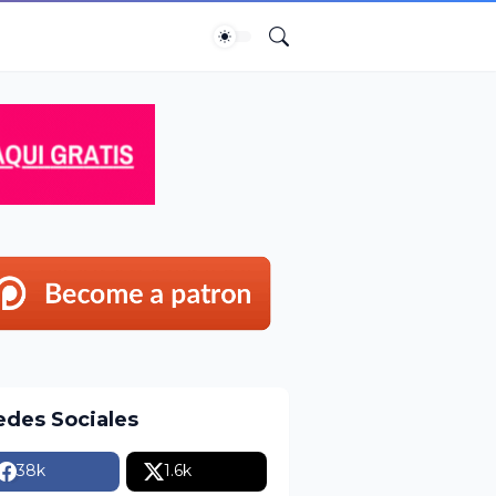
edes Sociales
38k
1.6k