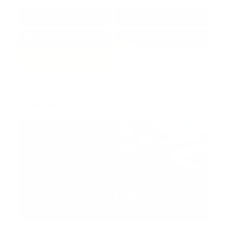
38k
1.6k
1.7k
3.4k
Trending:
MNEMOTECNIA
Mnemotecnia SAMPLE
Guía Prehospitalaria MEDIA
-
septiembre 11, 2023