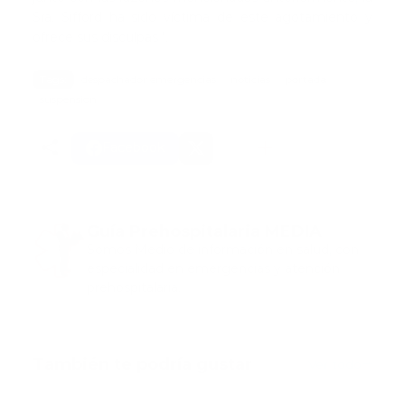
Sra. Sifford ha sido víctima de este agotamiento y
ofrece sus disculpas ".
Tags:
despachador emergencias
noticias
portada
suspension
Facebook
Guía Prehospitalaria MEDIA
Somos Medio de información en salud, con
especialidad en emergencias y atención
prehospitalaria.
También te podría gustar
Ver todo