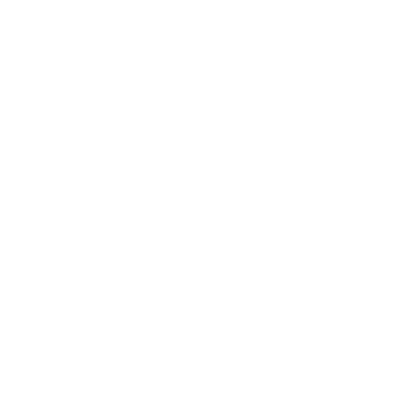
La Asociación de Empleados de Rescate de
Cleveland ILA Local 1975 (CARE1975) emitió un
comunicado diciendo que Sifford fue víctima de
agotamiento, luego de la muerte de un miembro de
la familia:
“CARE y la Sra. Sifford están de acuerdo en que los
comentarios citados en su resultado disciplinario más
reciente fueron incorrectos y ajenos a la forma en
que ella y sus compañeros despachadores
normalmente procesan las llamadas”, se lee en el
comunicado. “Como informaron varias veces usted y
FOX 8, la División de EMS ha llegado a su punto de
ruptura con frecuentes apagones, salarios
estancados, alta rotación de empleados y escasez de
trabajadores debido a enfermedades relacionadas con
COVID. Como tal, muchos de estos trabajadores han
alcanzado su punto de ruptura y claramente están
siendo "quemados" por el actual sistema roto dentro
de Cleveland. Con la reciente pérdida de su madre,
junto con las razones mencionadas anteriormente, la