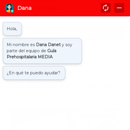
Inicio
despachador emergencias
Despachador
suspendido sin paga
por llamada combativa
by
Guía Prehospitalaria MEDIA
-
agosto 31, 2021