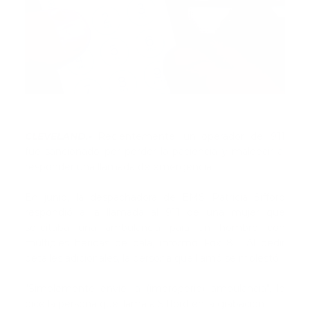
CLEVELAND.-
Recientemente, un operador del 911
fue sancionado por perder la paciencia y maldecir al
responder una llamada de emergencia.
En junio, la despachadora de EMS Patricia Sifford
respondió a la llamada al 911 de una mujer que
solicitaba una ambulancia para un hombre con
múltiples heridas de bala, informó Fox 8 . Al pedir
detalles adicionales, la persona que llamó se molestó.
"Simplemente envíe la (improperio) ambulancia", le
dice la persona que llama a Sifford en la grabación.