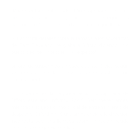
"Puede gritar y gritar todo el (improperio) que quiera,
pero estoy tratando de ayudarlo hasta que lleguen los
paramédicos", le dice Sifford a la persona que llama.
Al transmitir detalles sobre la llamada a los socorristas
de East Cleveland, se graba a Sifford diciendo: "No
puedo decirte (improperio) al respecto".
Sifford fue suspendido sin paga durante 15 días, según
los registros de la ciudad, y debe asistir a un
asesoramiento.
El incidente es la segunda acción disciplinaria de
Sifford este año, informó Fox 8. Seis meses antes,
mientras trabajaba como oficial de entrenamiento de
despacho, Sifford envió una ambulancia a la dirección
incorrecta para una llamada sobre un recién nacido
con una emergencia médica.