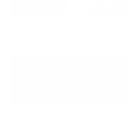
Venezuela vive una
Colisión contra
carrera contra el
ambulancia pone en
tiempo: más de 1,450
riesgo traslado de
muertos mientras
junio 30, 2026
paciente pediátrica
junio 25, 2026
rescatistas continúan
la búsqueda de
sobrevivientes