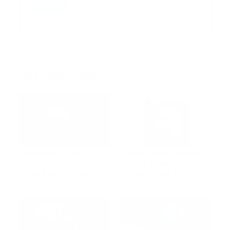
Enviar
Entregado por SendPulse
INTERNACIONAL
Paramédico de
Video l Paramédico
cuidados críticos
evalúa acuerdo de
muere en accidente
culpabilidad en
de tránsito
julio 18, 2026
escandaloso caso de
julio 09, 2026
contaminación con
fluidos corporales