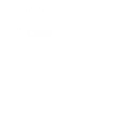
Suscribete
Suscribete a nuestra comunidad en Youtube y
participa en nuestros debates..
@guiaprehospitalaria