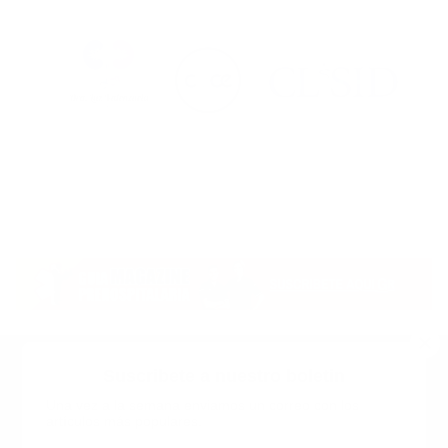
Suscribete a nuestro boletin
Una vez a la semana enviamos un correo con los
artículos más populares.
Calle 6 #21 Urbanización Juan Pablo Duarte, Santo
Domingo Este, RD. Tel.- 8294446365