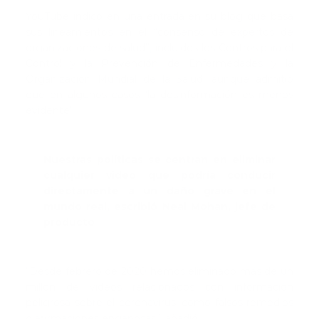
YouTube indicó en una entrada en su blog que basa
sus lineamientos en el “consenso de expertos de
organizaciones de salud”, incluidos los Centros para el
Control y la Prevención de Enfermedades y la
Organización Mundial de la Salud, aunque admitió
que en algunos casos “la desinformación es menos
evidente”.
Nuestras políticas se centran en eliminar
cualquier video que podría conducir
directamente a un daño grave en el
mundo real, escribió Neal Mohan, jefe de
producto
“Desde febrero de 2020 hemos eliminado más de un
millón de videos relacionados con información
peligrosa sobre el coronavirus, como falsos remedios
o afirmaciones engañosas”, añadió.