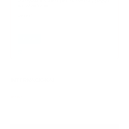
Suscribase a nuestra lista de correos y recibira
actualizaciones.
Correo
*
Enviar
Entregado por SendPulse
INTERNACIONAL
Error:
No se ha encontrado ningún resultado