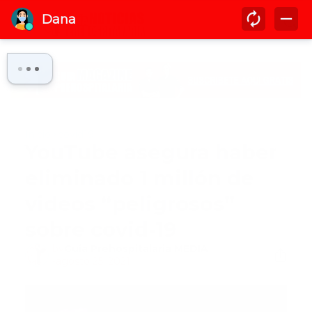
Inicio
covid19
YouTube asegura haber
eliminado 1 millón de
videos “peligrosos”
sobre covid-19
by
Guía Prehospitalaria MEDIA
-
agosto 25, 2021