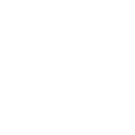
“En medio de una pandemia, todo el mundo debería
disponer de la mejor información posible para
mantenerse a sí mismo y a su familia a salvo”.
YouTube indicó estar trabajando para acelerar el
proceso de eliminación de videos engañosos al
tiempo que favorece los de fuentes confiables.
Mohan dijo que la plataforma elimina actualmente
alrededor de 10 millones de videos por trimestre y
que la mayoría son vistos menos de 10 veces.
“Eliminarlos rápidamente siempre será importante,
pero sabemos que no es ni remotamente suficiente
(…) Lo mejor que podemos hacer es amplificar lo
bueno y reducir lo malo”, agregó.
“Ahora cuando la gente busca noticias o información,
obtiene resultados optimizados por su calidad, no por