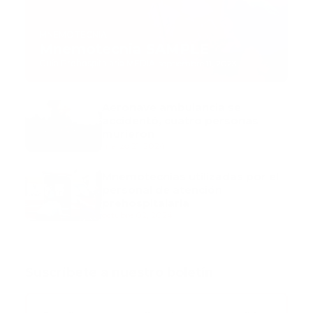
MNEMOTECNIA
Mnemotecnia SAMPLE
Guía Prehospitalaria MEDIA
-
septiembre 11, 2023
Aeronave ambulancia se
accidentó, cuatro personas
murieron
marzo 21, 2024
Mnemotecnias utilizadas por el
personal de atención
prehospitalaria
octubre 02, 2024
Suscribete a nuestro boletín