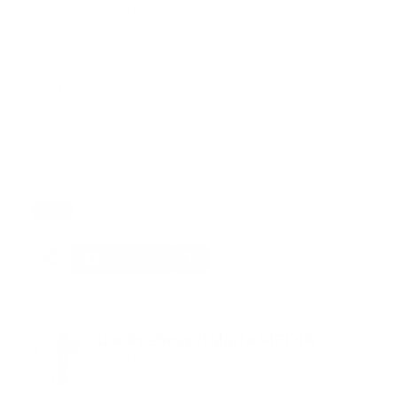
lo sensacionalista que puede ser su contenido”.
YouTube también afirmó haber eliminado “miles” de
videos que violaban las políticas de desinformación
electoral desde la votación de noviembre en Estados
Unidos.
Ndigital
Tags:
covid19
noticias
portada
youtube
Facebook
Guía Prehospitalaria MEDIA
Somos Medio de información en salud, con
especialidad en emergencias y atención
prehospitalaria.