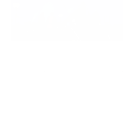
El regulador australiano autorizó el miércoles la
administración de dosis de refuerzo de la vacuna
anticovid de Pfizer-BioNTech para mayores de 18
años, seis meses después haber recibido la segunda
inyección.
El ministro de Sanidad, Greg Hunt, indicó que este
programa de refuerzo estará en funcionamiento a
más tardar el 8 de noviembre y dará prioridad a las
personas de edad avanzada y discapacitadas.
Australia ya había inyectado terceras dosis a personas