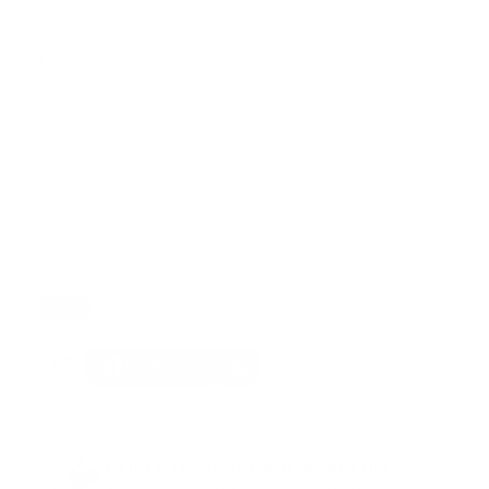
inmunodeprimidas a comienzos de octubre.
Un 74% de la población australiana mayor de 16 años
dispone de la pauta completa de vacunación,
mientras que un 87% ha recibido la primera dosis.
El gobierno espera que la farmacéutica Moderna
también pida autorización para emplear su vacuna
como refuerzo.
Fuente | AFP
Tags:
australia covid19
internacional
portada
Facebook
Guía Prehospitalaria MEDIA
Somos Medio de información en salud, con