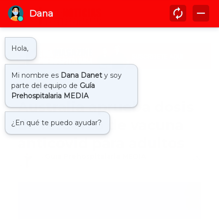
Inicio
australia covid19
Australia aprueba dosis
de refuerzo de vacuna
anticovid para adultos
by
Guía Prehospitalaria MEDIA
-
octubre 27, 2021