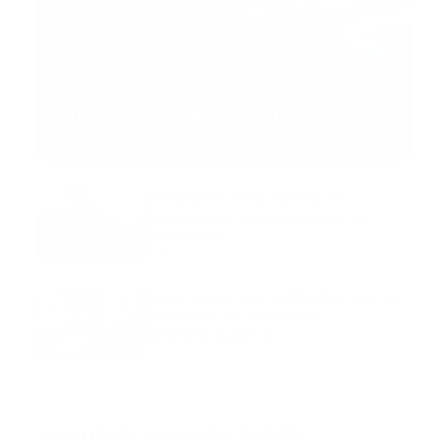
MNEMOTECNIA
Mnemotecnia SAMPLE
Guía Prehospitalaria MEDIA
-
septiembre 11, 2023
Aeronave ambulancia se
accidentó, cuatro personas
murieron
marzo 21, 2024
Mnemotecnias utilizadas por el
personal de atención
prehospitalaria
octubre 02, 2024
Suscribete a nuestro boletín