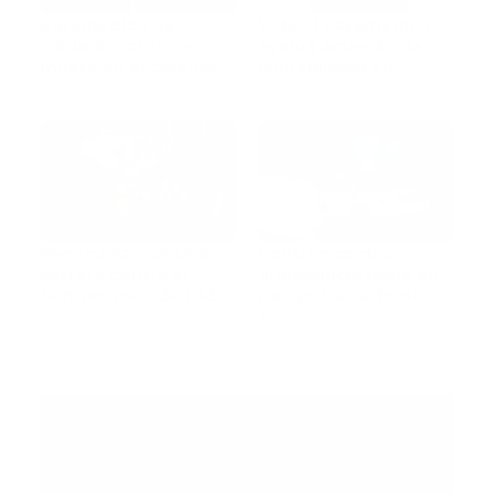
Paramédico de
Video l Paramédico
cuidados críticos
evalúa acuerdo de
muere en accidente
culpabilidad en
de tránsito
julio 18, 2026
escandaloso caso de
julio 09, 2026
contaminación con
fluidos corporales
Venezuela vive una
Colisión contra
carrera contra el
ambulancia pone en
tiempo: más de 1,450
riesgo traslado de
muertos mientras
junio 30, 2026
paciente pediátrica
junio 25, 2026
rescatistas continúan
la búsqueda de
sobrevivientes