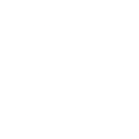
otros.
Si bien el alto funcionario reconoció en la llamada que
la nueva variante ómicron es "motivo de
preocupación" en EE.UU., aseveró que "no es motivo
de pánico".
"Tenemos las herramientas que necesitamos para
enfrentar esta variante y seguir avanzando en nuestra
lucha contra el virus. Estamos utilizándolas para
mantener a la población segura, tener nuestras
escuelas abiertas y proteger nuestra economía",
sentenció.
Estados Unidos confirmó este miércoles el primer
caso en su territorio de la variante ómicron del
coronavirus, que ha sido detectado en California y que
corresponde a un individuo que regresó a EE.UU.
procedente de Sudáfrica el pasado 22 de noviembre.