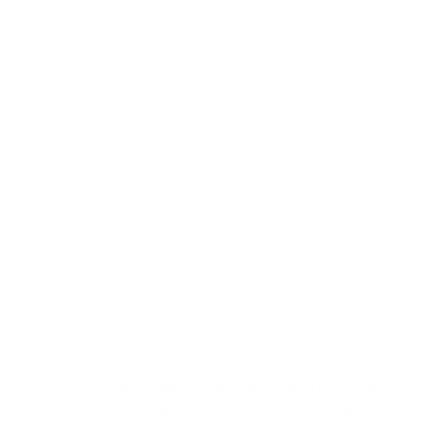
Es una de las medidas anunciadas este jueves por la
Administración del presidente estadounidense, Joe
Biden, dentro de su plan de invierno contra el COVID-
19, que cuenta con ocho disposiciones más.
Hasta ahora, Estados Unidos requería pruebas de
coronavirus antes de la salida a los viajeros aéreos
vacunados y no vacunados, pero era más estricto con
los que no han recibido las inoculaciones.
De hecho, los no vacunados debían presentar un test
negativo en las 24 horas anteriores al vuelo, mientras
que los vacunados tenían hacer lo propio pero en las
72 horas anteriores.
Este marco de tiempo más estricto para
todos los viajeros proporciona un grado
adicional de protección de la salud