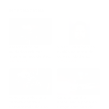
INTERNACIONAL
Paramédico de
Video l Paramédico
cuidados críticos
evalúa acuerdo de
muere en accidente
culpabilidad en
de tránsito
julio 18, 2026
escandaloso caso de
julio 09, 2026
contaminación con
fluidos corporales
Venezuela vive una
Colisión contra
carrera contra el
ambulancia pone en
tiempo: más de 1,450
riesgo traslado de