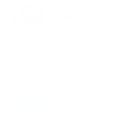
Mnemotecnias utilizadas por el
personal de atención
prehospitalaria
octubre 02, 2024
Suscribete a nuestro boletín
Suscribase a nuestra lista de correos y recibira
actualizaciones.
Correo
*
Enviar
Entregado por SendPulse