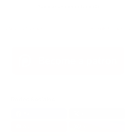
Publicar un comentario (0)
Artículo Anterior
Artículo Siguiente
Redes Sociales
38k
1.6k
1.7k
3.4k