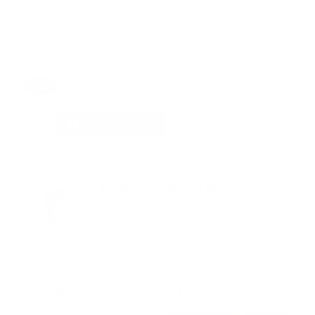
En Estados Unidos, el país más golpeado por la
pandemia con más de 780.000 fallecidos, casi el 20
% de su población ha recibido además ya la dosis de
refuerzo de los sueros disponibles
Tags:
covid19
estados unidos
noticias
portada
Facebook
Guía Prehospitalaria MEDIA
Somos Medio de información en salud, con
especialidad en emergencias y atención
prehospitalaria.
También te podría gustar
Ver todo