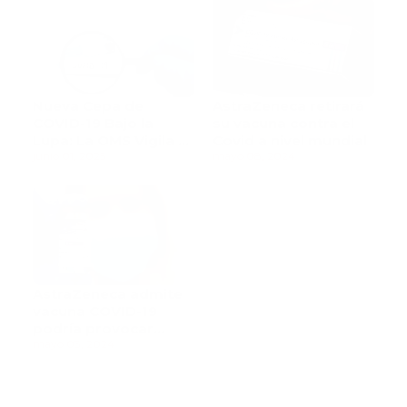
Nueva Cepa de
AstraZeneca retirará
COVID-19 Bajo la
su vacuna contra el
Lupa: La OMS Vigila el
Covid a nivel mundial
Avance de NB.1.8.1 en
junio 01, 2025
mayo 08, 2024
22 Países
AstraZeneca admite
vacuna COVID-19
podría provocar
trombosis
mayo 03, 2024