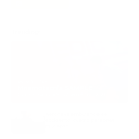
Trending:
MNEMOTECNIA
Mnemotecnia SAMPLE
Guía Prehospitalaria MEDIA
-
septiembre 11, 2023
Aeronave ambulancia se
accidentó, cuatro personas
murieron
marzo 21, 2024