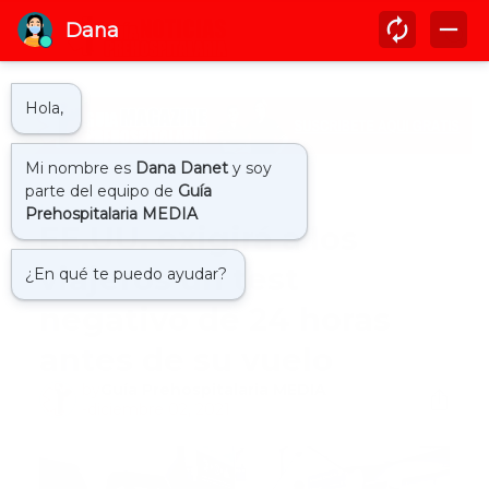
Inicio
covid19
EE.UU. exigirá a los
viajeros un test
negativo de 24 horas
antes de su vuelo
by
Guía Prehospitalaria MEDIA
-
diciembre 02, 2021