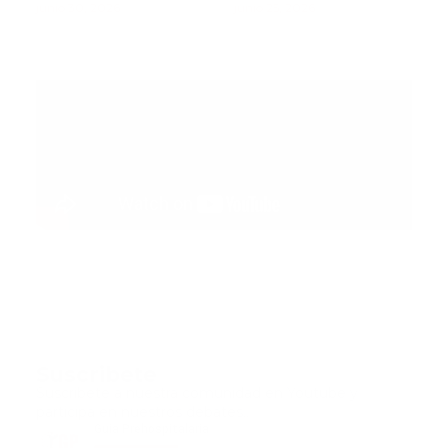
muertos mientras
junio 30, 2026
paciente pediátrica
junio 25, 2026
rescatistas continúan
la búsqueda de
sobrevivientes
Suscribete
Suscribete a nuestra comunidad en Youtube y
participa en nuestros debates..