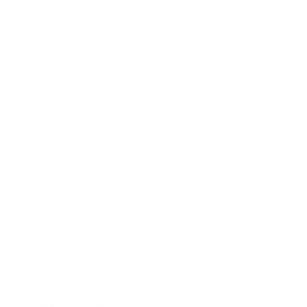
pública a medida que los científicos
continúan evaluando la variante ómicron,
dijo un alto funcionario estadounidense,
que prefirió permanecer en el anonimato,
en una llamada con periodistas
Esta fuente descartó que los viajeros tengan que
permanecer en cuarentena cierto tiempo tras su
llegada o someterse a otra prueba de coronavirus a
los dos o tres días de pisar suelo estadounidense, tal
como había avanzado varios medios de
comunicación del país.
Más allá de los protocolos para los viajeros, el plan de
invierno de Biden contra el coronavirus incluye
medidas para impulsar la vacuna de refuerzo entre
todos los adultos; ampliar el número de inoculaciones
entre niños; aumentar el acceso a pruebas gratuitas
en el hogar; e incrementar la protecciones en los
lugares de trabajo.