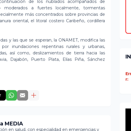
continuación de los nublados acompañados de
do moderados a fuertes localmente, tormentas
especialmente más concentrados sobre provincias de
lanura oriental, el litoral costero Caribeño, cordillera
ridas y las que se esperan, la ONAMET, modifica las
 por inundaciones repentinas rurales y urbanas,
das, así como, deslizamientos de tierra hacia las
I
avia, Dajabón, Puerto Plata, Elías Piña, Sánchez
Er
r:
r
ia MEDIA
ón en salud, con especialidad en emergencias y