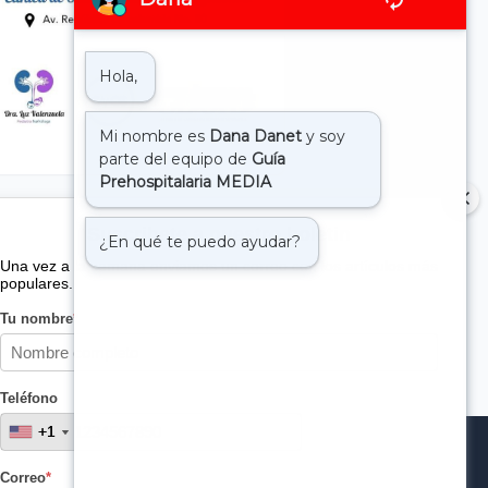
Suscribete a nuestro boletin
Una vez a la semana enviamos un correo con los artículos más
populares.
Tu nombre
*
Teléfono
+1
+1
Correo
*