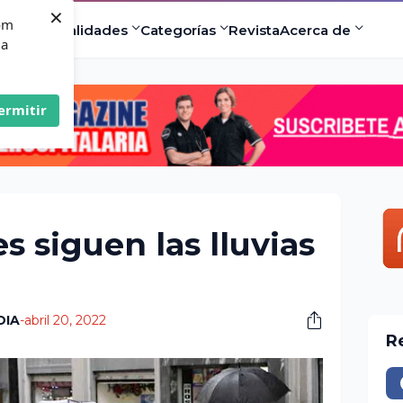
×
com
ad
Especialidades
Categorías
Revista
Acerca de
 a
ermitir
s siguen las lluvias
DIA
-
abril 20, 2022
R