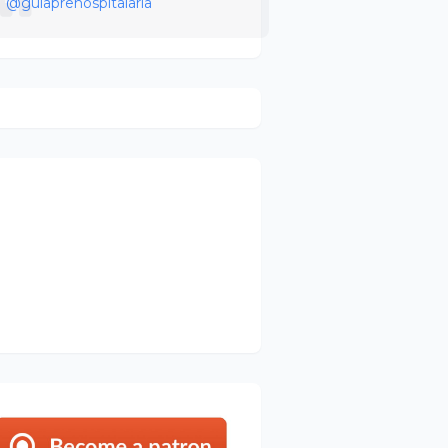
@guiaprehospitalaria