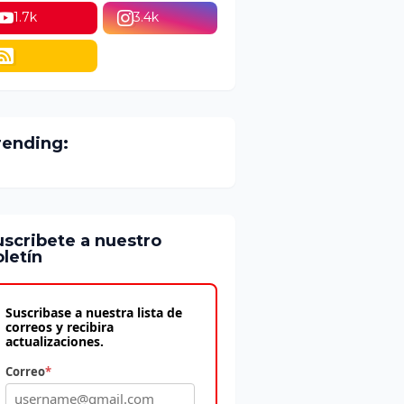
1.7k
3.4k
rending:
uscribete a nuestro
letín
Suscribase a nuestra lista de
correos y recibira
actualizaciones.
Correo
*