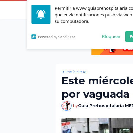
Permitir a www.guiaprehospitalaria.
Inicio
Actualid
que envíe notificaciones push vía web
su computadora.
Bloquear
P
Powered by SendPulse
Inicio
clima
Este miércole
por vaguada
by
Guía Prehospitalaria ME