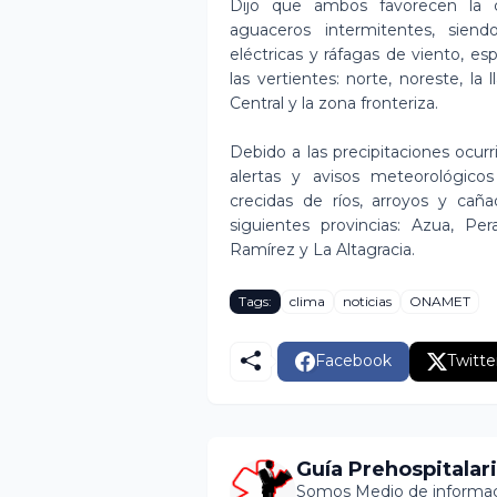
Dijo que ambos favorecen la 
aguaceros intermitentes, sien
eléctricas y ráfagas de viento, 
las vertientes: norte, noreste, la l
Central y la zona fronteriza.
Debido a las precipitaciones ocur
alertas y avisos meteorológicos
crecidas de ríos, arroyos y caña
siguientes provincias: Azua, Per
Ramírez y La Altagracia.
Tags:
clima
noticias
ONAMET
Facebook
Twitte
Guía Prehospitalar
Somos Medio de informaci