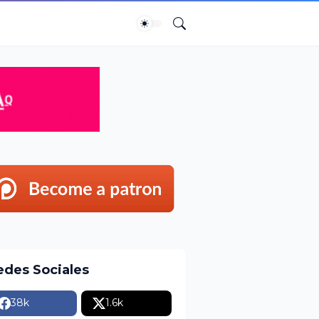
edes Sociales
38k
1.6k