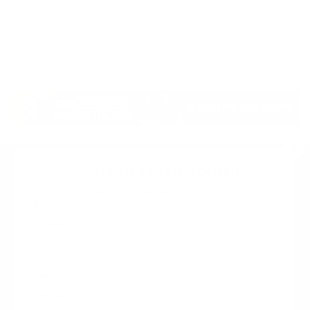
Suscribete a nuestro boletin
Una vez a la semana enviamos un correo con los
artículos más populares.
Calle 6 #21 Urbanización Juan Pablo Duarte, Santo
Domingo Este, RD. Tel.- 8294446365
Tu nombre
*
guiaprehospitalaria@gmail.com
Teléfono
+1
+1