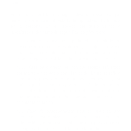
dad
En fin, una pérdida muy significativa e irreversible que
genera dolor emocional, estado de hipoactividad y tristeza
en la persona. En el proceso del duelo vemos 4
fases/tareas, definamosla según Parkes y Worden:
1.
Fase de shock:
se experimenta un estado de
desconcierto el cual es profundo y el sujeto atraviesa
una situación durante la cual la tarea más importante es
la de ¨ aceptar la realidad ¨ de lo que está ocurriendo.
2.
Fase de protesta:
el individuo realiza esfuerzos
por mantener contacto con el fallecido. La ira se refleja
a menudo, pues surgen preguntas comunes de ¿por
qué?, ¿qué hice mal? o ¿por qué a mí?, incrementado
los niveles de ira y haciendo que el individuo entre en
una negación temporal de la pérdida, pues es difícil
afrontar la situación.
3.
Fase de desesperanza:
aquí se visualiza una
conducta desorganizada, con un sentimiento de
indefensión y depresión, hasta que el superviviente se
consigue adaptar a su realidad ante la pérdida.