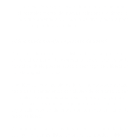
4.
Fase de reorganización:
tiene como consecuencia
el restablecimiento de nuevas relaciones y donde el
individuo aprende a vivir con la pérdida y poco a poco
se va adaptando a su realidad.
¿Cómo puedo manejar mi proceso de duelo?
Cada individuo maneja de distinta forma su proceso, lo
primordial es permitirte expresar tu dolor, llorar es parte
normal del duelo pues te ayuda a desahogarse y liberar un
poco la angustia y tristeza.
Una técnica muy factible es la de hombro-oído-abrazo,
habla de tus sentimientos con alguien de confianza ya sea
un familiar o amigo que pueda ser soporte y apoyo para ti,
que te escuche y que no te juzgue, es más fácil cuando
dejas salir esos sentimientos aun termines en llanto, te
repito ¡te libera!.
Ya luego que pases de los días reciente a la pérdida claro,
que ya te sientas listo, entonces ya puedes iniciar a