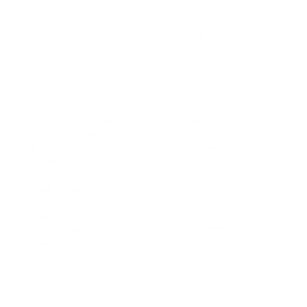
importantes del individuo: biológica, social y psíquica,
impidiendo que éste se desenvuelva de manera habitual,
se le añade también que debe cumplir con los criterios
diagnósticos del DSM V y tener como mínimo 6 meses
presentando los síntomas y signos. Entonces, aclarado
esta parte decimos que los síntomas comunes son:
Tristeza
Confusión
Alteraciones del sueño y de
Llanto
Preocupación
la alimentación
prolonga
Pensamientos e imágenes
Conducta distraída
do
recurrentes
Aislamiento social
Llevar o atesorar objetos
Angustia
Sentido de presencia
relacionado con la
pérdida
Apatía
Alucinaciones visuales y/0
Visitar lugares que
Enfado
auditivas
frecuentaba el fallecido
Ira
Dificultad en la atención,
Hipoactividad
Culpa
concentración y memoria.
Hipersensibilidad al ruido
Soledad
Opresión tórax /garganta
Abandon
Falta de aire
o
Impotenc
ia
Increduli