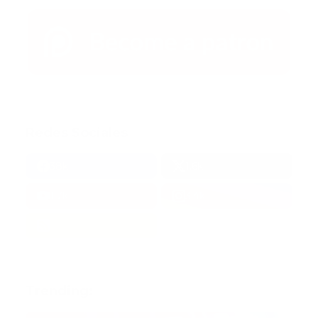
Redes Sociales
38k
1.6k
1.7k
3.4k
Trending: