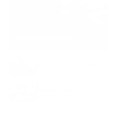
MNEMOTECNIA
Mnemotecnia SAMPLE
Guía Prehospitalaria MEDIA
-
septiembre 11, 2023
Aeronave ambulancia se
accidentó, cuatro personas
murieron
marzo 21, 2024
Mnemotecnias utilizadas por el
personal de atención
prehospitalaria
octubre 02, 2024