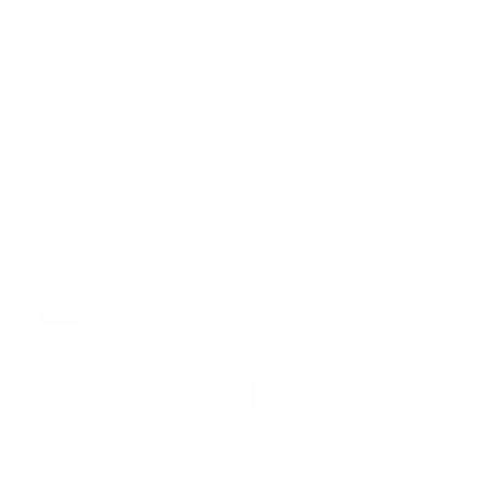
organizarte y hacer un plan de cómo reponerse. Crea una
serie de metas a corto plazo para salir adelante y
solucionar los conflictos presentados en el momento.
Permítete recrear tu área social, salidas con amigos
cercanos y despejar por momentos tus pensamientos.
El duelo es un dolor biopsico-socio-familiar y espiritual;
duele el alma, el pasado, el presente, el futuro; duele la
vida. Así, no solo se puede llorar, sino que, además, es
sano.
¡Recuerda que, si pudiste superar situaciones
pasadas, podrás lidiar con la actual!
Tags:
4 fases lidiar el duelo
Crismel Pujols
noticias
opinion
Facebook