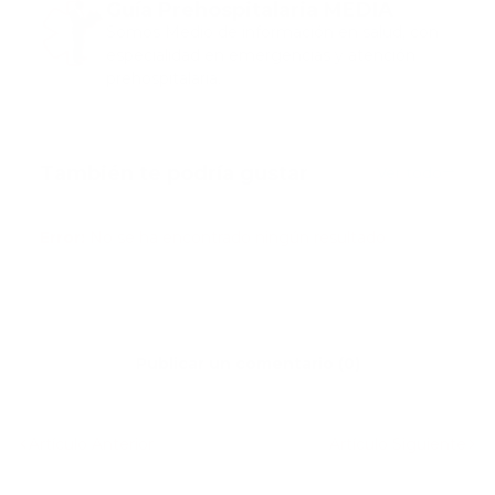
Guía Prehospitalaria MEDIA
Somos Medio de información en salud, con
especialidad en emergencias y atención
prehospitalaria.
También te podría gustar
Ver todo
Error:
No se ha encontrado ningún resultado
Publicar un comentario (0)
Artículo Anterior
Artículo Siguiente