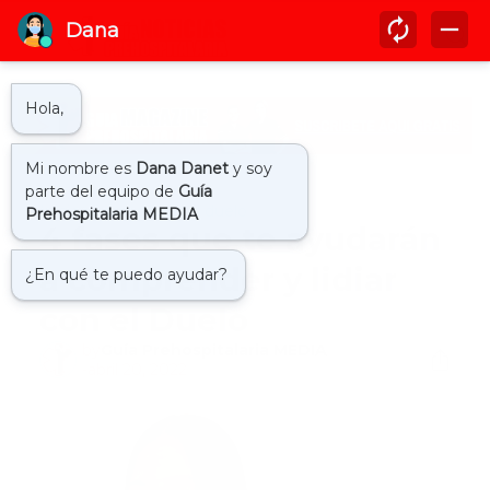
Inicio
4 fases lidiar el duelo
4 fases que te ayudarán
a comprender y lidiar
con el Duelo
by
Guía Prehospitalaria MEDIA
-
abril 20, 2022