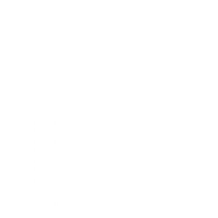
Conozcamos antes que nada que es el duelo, pues se
define como aquella reacción psicológica que genera
malestar emocional como consecuencia de una pérdida
importante en la vida de la persona. Es un proceso normal
por el que pasa toda persona cuando hay una pérdida y
donde hay que adaptarse a la nueva realidad, cada
persona afronta de manera distinta su duelo y el tiempo
que éste le llevará.
Se habla de duelo no sólo para referirse a muerte de un
ser querido, duelo es pérdida de:
Ψ
Una mascota
Ψ
Un trabajo
Ψ
Una relación
Ψ
Una amistad
Ψ
Proyecto
Ψ
Objeto
Ψ
Cambio de domicilio
Los síntomas del duelo se podrían parecer a los del TDM
(Trastorno Depresivo Mayor) pero ¿qué lo diferencia?
hablamos de un trastorno cuando afecta una de las áreas