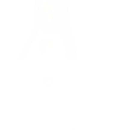
Crismel Morel Pujols Licda. Psicología Clínica
Diplomado Intervención en Crisis y Trauma
Diplomado Neuropsicología
Mucho se ha escuchado sobre el duelo o proceso de
duelo, como afrontarlo, como es preferible lidiar con él y no
desvanecerse completamente; entre otras ideas que las
personas tienen sobre éste, ¿pero realmente qué es el
duelo?
cómo identifico sus fases y trabajo en mis
emociones para adaptarme a mi nueva realidad?