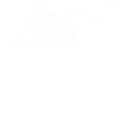
Recuerda visitarnos en www.guiaprehospitalaria.com
SÍGUENOS EN LAS REDES
-----
Facebook
https://www.facebook.com/guiaprehospi
talaria
Instagram
https://www.instagram.com/guia_prehos
pitalaria
Twitter
https://twitter.com/guiaprehospital
ESCÚCHANOS EN VIVO DESCARGANDO LA APP
GOOGLE PLAY