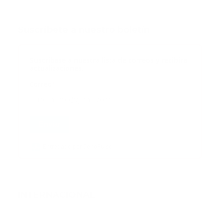
Suscribete a nuestro boletín
Suscribase a nuestra lista de correos y recibira
actualizaciones.
Correo
*
Enviar
Entregado por SendPulse
INTERNACIONAL