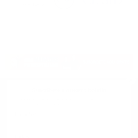
Suscribete a nuestro boletin
Una vez a la semana enviamos un correo con los
artículos más populares.
Calle 6 #21 Urbanización Juan Pablo Duarte, Santo
Domingo Este, RD. Tel.- 8294446365
Tu nombre
*
guiaprehospitalaria@gmail.com
Teléfono