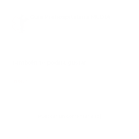
Guía Prehospitalaria MEDIA
Somos Medio de información en salud, con
especialidad en emergencias y atención
prehospitalaria.
También te podría gustar
Ver todo
Error:
No se ha encontrado ningún resultado
Publicar un comentario (0)
Artículo Anterior
Artículo Siguiente