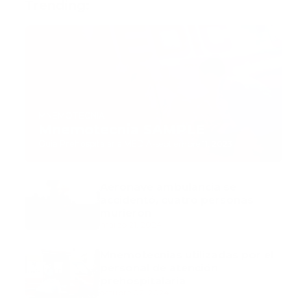
Trending:
MNEMOTECNIA
Mnemotecnia SAMPLE
Guía Prehospitalaria MEDIA
-
septiembre 11, 2023
Aeronave ambulancia se
accidentó, cuatro personas
murieron
marzo 21, 2024
Mnemotecnias utilizadas por el
personal de atención
prehospitalaria
octubre 02, 2024