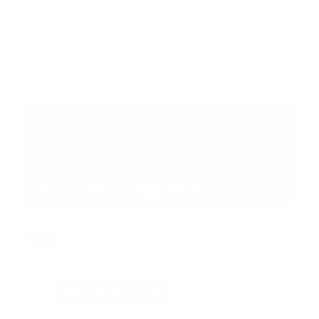
https://xurl.es/appgoogleplay
-----
TAMBIÉN ESTAMOS EN: APPLE PODCASTS
https://xurl.es/gpradio
SPOTIFY
https://xurl.es/podcastgp
Tags:
cristhopher drakemberg
noticias
pluriempleo
video
Facebook