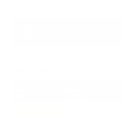
Redes Sociales
38k
1.6k
1.7k
3.4k