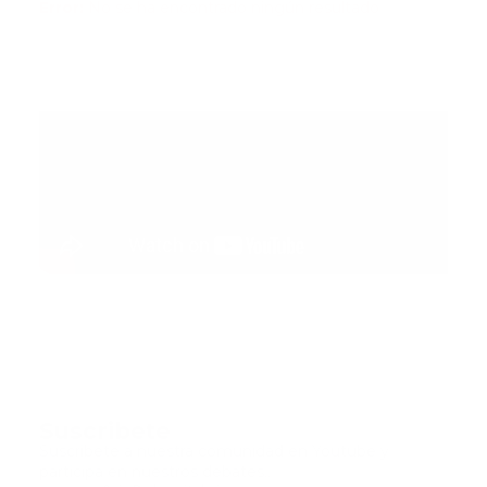
Error:
No se ha encontrado ningún resultado
Suscribete
Suscribete a nuestra comunidad en Youtube y
participa en nuestros debates..