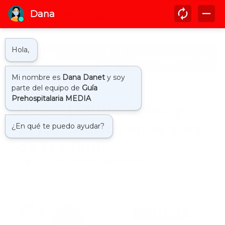
Inicio
cristhopher drakemberg
Video | Pluriempleo y
bajos salarios en el área
de la salud
by
Guía Prehospitalaria MEDIA
-
abril 04, 2022