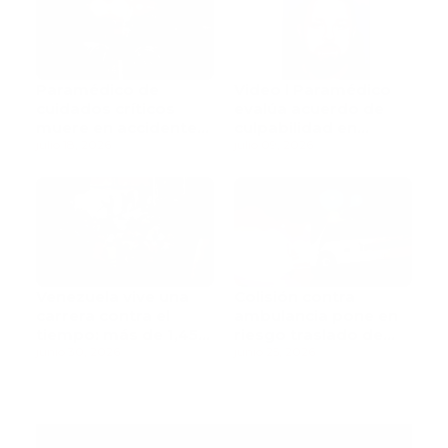
Paramédico de
Video l Paramédico
cuidados críticos
evalúa acuerdo de
muere en accidente
culpabilidad en
de tránsito
julio 18, 2026
escandaloso caso de
julio 09, 2026
contaminación con
fluidos corporales
Venezuela vive una
Colisión contra
carrera contra el
ambulancia pone en
tiempo: más de 1,450
riesgo traslado de
muertos mientras
junio 30, 2026
paciente pediátrica
junio 25, 2026
rescatistas continúan
la búsqueda de
sobrevivientes