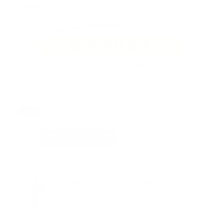
Higuey
Tags:
conferencia
educacion
noticias
prehospitalario
Facebook
Guía Prehospitalaria MEDIA
Somos Medio de información en salud, con
especialidad en emergencias y atención
prehospitalaria.