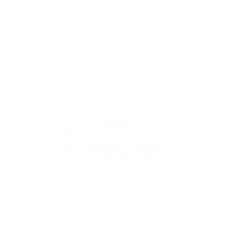
Guia Prehospitalaria te invita a su conferencia anual
Sobre atención Prehospitalaria con 9 grandes
expositores que traerán temas actuales de distintas
áreas de la atención prehospitalaria.
Dicha conferencia viene apoyada por grandes e
importantes organizaciones locales e internacionales.
Ven inscríbete a este magistral evento
Fecha: 27 de Agosto 2022
Hora: 09:00 AM
Lugar: Salón de Eventos Ayuntamiento de