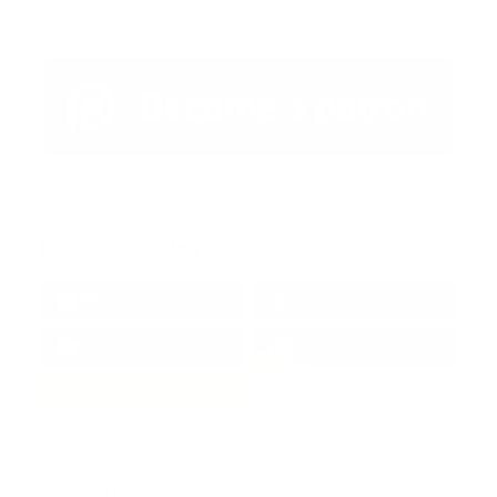
Redes Sociales
38k
1.6k
1.7k
3.4k
Trending: