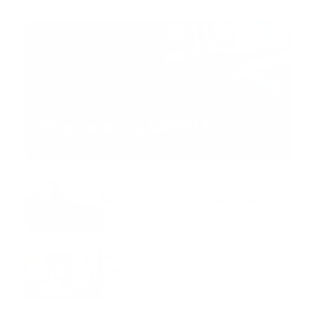
MNEMOTECNIA
Mnemotecnia SAMPLE
Guía Prehospitalaria MEDIA
-
septiembre 11, 2023
Aeronave ambulancia se
accidentó, cuatro personas
murieron
marzo 21, 2024
Mnemotecnias utilizadas por el
personal de atención
prehospitalaria
octubre 02, 2024