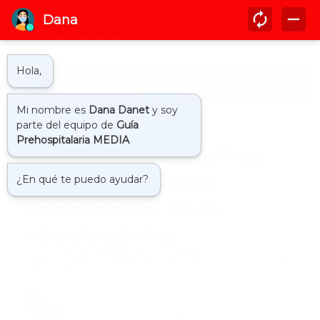
Inicio
casos viruela mono
Salud Pública notifica
dos nuevos casos
confirmados de la
viruela símica
by
Guía Prehospitalaria MEDIA
-
julio 20, 2022