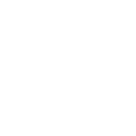
respectivamente. En ambos casos se reservan los
datos específicos por consideraciones éticas y de
privacidad de los mismos.
Los casos fueron detectados a través del Sistema
Nacional de Vigilancia Epidemiológica. Tras la
investigación, los contagiados fueron sometidos a las
pruebas correspondientes, donde se recibió la
confirmación del diagnóstico por PCR, realizados en
el Laboratorio Nacional de Referencia Dr. Defilló del
Ministerio de Salud Pública.
Los pacientes presentan un cuadro de salud estable y
actualmente están en aislamiento, bajo los cuidados
médicos necesarios de los especialistas en el Hospital
Militar Docente, Dr. Ramón de Lara, de la Fuerza
Aérea Dominicana.
De igual manera, se realizó el cerco epidemiológico,
con todas las personas cercanas que han tenido
posible contacto y hasta el momento no hay reporte