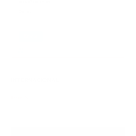
actualizaciones.
Correo
*
Enviar
Entregado por SendPulse
INTERNACIONAL
Error:
No se ha encontrado ningún resultado