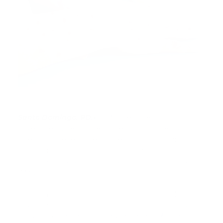
Santo Domingo, RD.-
El Ministerio de Salud Pública a
través del Viceministerio de Salud Colectiva y la
Dirección General de Epidemiologia, notifica a la
población que ha recibido la confirmación de dos
pacientes positivos para el virus de la viruela símica
(MXV).
Se trata de una femenina de 51 años de edad,
residente en Santiago de los Caballeros y un
masculino de 19 años residente en Monte Plata,