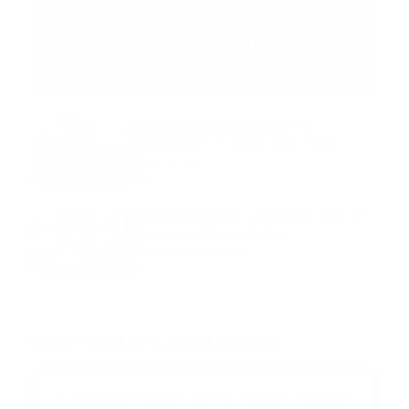
MNEMOTECNIA
Mnemotecnia SAMPLE
Guía Prehospitalaria MEDIA
-
septiembre 11, 2023
Aeronave ambulancia se
accidentó, cuatro personas
murieron
marzo 21, 2024
Mnemotecnias utilizadas por el
personal de atención
prehospitalaria
octubre 02, 2024
Suscribete a nuestro boletín
Suscribase a nuestra lista de correos y recibira