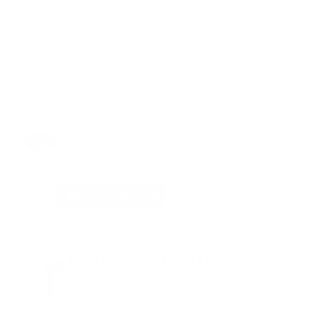
de que hayan presentado síntomas de la
enfermedad.
El Ministerio de Salud exhortó a la población a no
alarmarse y mantenerse atento a los reportes que se
ofrecerán de manera oportuna sobre el estado clínico
de los pacientes.
Tags:
casos viruela mono
noticias
salud publica
viruela del mono
Facebook
Guía Prehospitalaria MEDIA
Somos Medio de información en salud, con
especialidad en emergencias y atención
prehospitalaria.