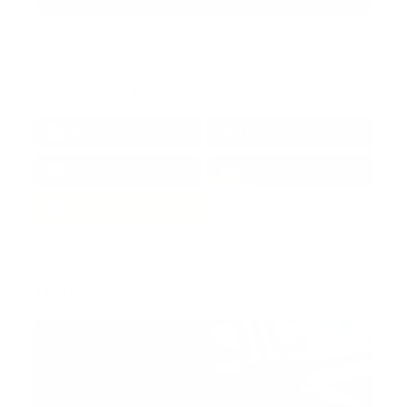
Redes Sociales
38k
1.6k
1.7k
3.4k
Trending: