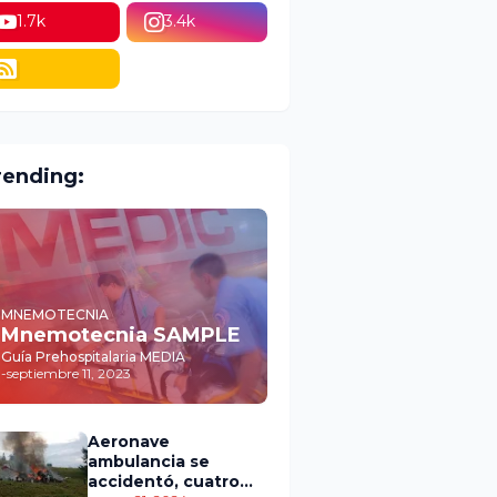
1.7k
3.4k
rending:
MNEMOTECNIA
Mnemotecnia SAMPLE
Guía Prehospitalaria MEDIA
-
septiembre 11, 2023
Aeronave
ambulancia se
accidentó, cuatro