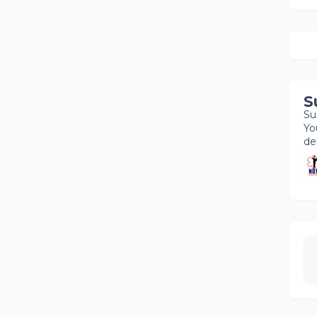
S
Su
Yo
de