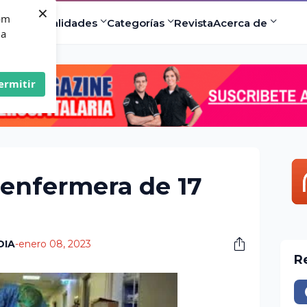
×
com
ad
Especialidades
Categorías
Revista
Acerca de
 a
ermitir
 enfermera de 17
DIA
-
enero 08, 2023
R