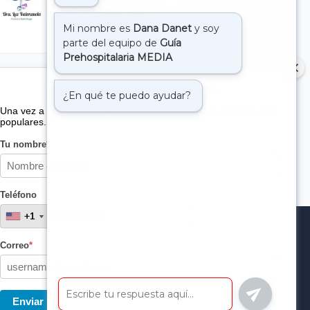
Suscribete a nuestro boletin
Una vez a la semana enviamos un correo con los artículos más
populares.
Tu nombre
*
Teléfono
+1
+1
Correo
*
Enviar