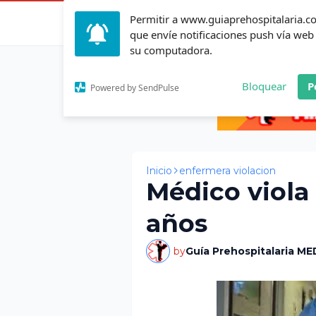
Permitir a www.guiaprehospitalaria.
Inicio
Actualid
que envíe notificaciones push vía web
su computadora.
Bloquear
P
Powered by SendPulse
Inicio
enfermera violacion
Médico viola
años
by
Guía Prehospitalaria ME