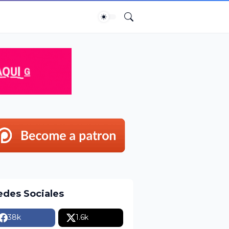
edes Sociales
38k
1.6k