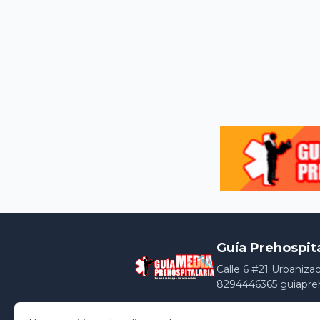
Guía Prehospit
Calle 6 #21 Urbaniza
8294446365 guiapre