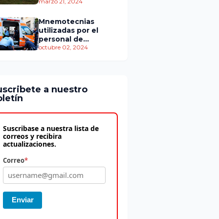
personas murieron
marzo 21, 2024
Mnemotecnias
utilizadas por el
personal de
atención
octubre 02, 2024
prehospitalaria
uscribete a nuestro
letín
Suscribase a nuestra lista de
correos y recibira
actualizaciones.
Correo
*
Enviar