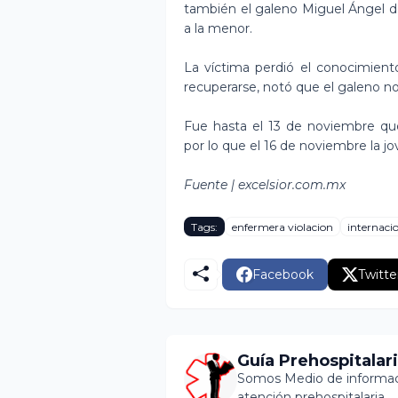
también el galeno Miguel Ángel d
a la menor.
La víctima perdió el conocimient
recuperarse, notó que el galeno no
Fue hasta el 13 de noviembre que 
por lo que el 16 de noviembre la jo
Fuente | excelsior.com.mx
Tags:
enfermera violacion
internaci
Facebook
Twitte
Guía Prehospitalar
Somos Medio de informaci
atención prehospitalaria.