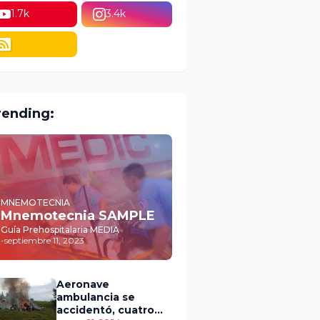
1.7k
3.4k
rending:
MNEMOTECNIA
Mnemotecnia SAMPLE
Guía Prehospitalaria MEDIA
-
septiembre 11, 2023
Aeronave
ambulancia se
accidentó, cuatro