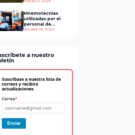
personas murieron
marzo 21, 2024
Mnemotecnias
utilizadas por el
personal de
atención
octubre 02, 2024
prehospitalaria
uscribete a nuestro
letín
Suscribase a nuestra lista de
correos y recibira
actualizaciones.
Correo
*
Enviar