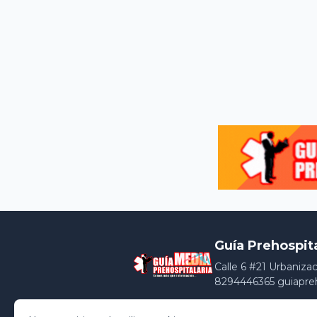
Guía Prehospit
Calle 6 #21 Urbaniza
8294446365 guiapre