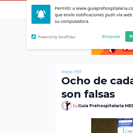
Permitir a www.guiaprehospitalaria.
Inicio
Actualid
que envíe notificaciones push vía web
su computadora.
Bloquear
P
Powered by SendPulse
Inicio
911
Ocho de cada 
son falsas
by
Guía Prehospitalaria ME