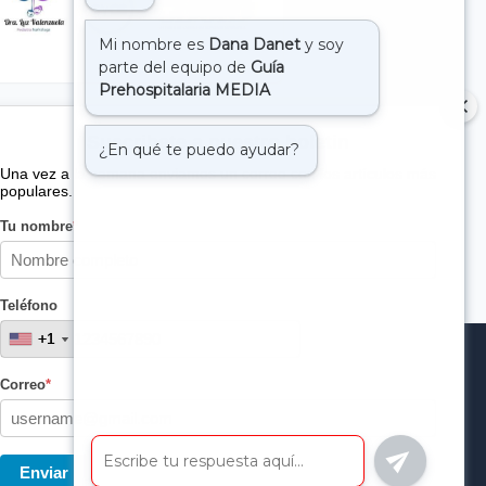
Suscribete a nuestro boletin
Una vez a la semana enviamos un correo con los artículos más
populares.
Tu nombre
*
Teléfono
+1
+1
Correo
*
Enviar