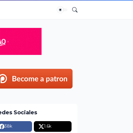
edes Sociales
38k
1.6k