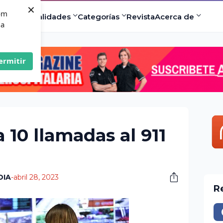
×
com
ad
Especialidades
Categorías
Revista
Acerca de
 a
ermitir
10 llamadas al 911
DIA
-
abril 28, 2023
R