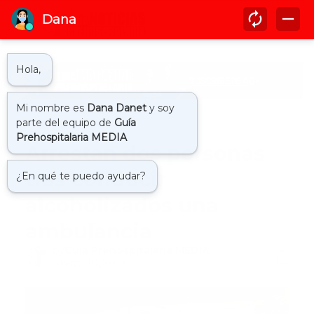
Inicio
ambulancia
Arrestan dos personas
tras conducir
alcoholizados una
ambulancia
by
Guía Prehospitalaria MEDIA
-
mayo 10, 2023