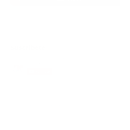
Suscribete
Suscribete a nuestra comunidad en Youtube y
participa en nuestros debates..
@guiaprehospitalaria