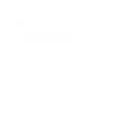
General de Seguridad de Tránsito y Transporte
Terrestre (DIGESETT).
Tags:
ambulancia
arrestado
noticias
prehospitalario
Facebook
Guía Prehospitalaria MEDIA
Somos Medio de información en salud, con
especialidad en emergencias y atención
prehospitalaria.
También te podría gustar
Ver todo
Error:
No se ha encontrado ningún resultado