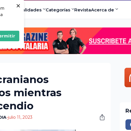
×
com
ad
Especialidades
Categorías
Revista
Acerca de
 a
ermitir
ranianos
s mientras
cendio
R
DIA
-
julio 11, 2023