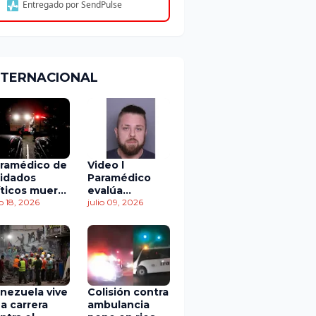
Entregado por SendPulse
NTERNACIONAL
ramédico de
Video l
idados
Paramédico
íticos muere
evalúa
 accidente
io 18, 2026
acuerdo de
julio 09, 2026
 tránsito
culpabilidad en
escandaloso
caso de
contaminación
con fluidos
corporales
nezuela vive
Colisión contra
a carrera
ambulancia