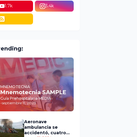
1.7k
3.4k
rending:
MNEMOTECNIA
Mnemotecnia SAMPLE
Guía Prehospitalaria MEDIA
-
septiembre 11, 2023
Aeronave
ambulancia se
accidentó, cuatro