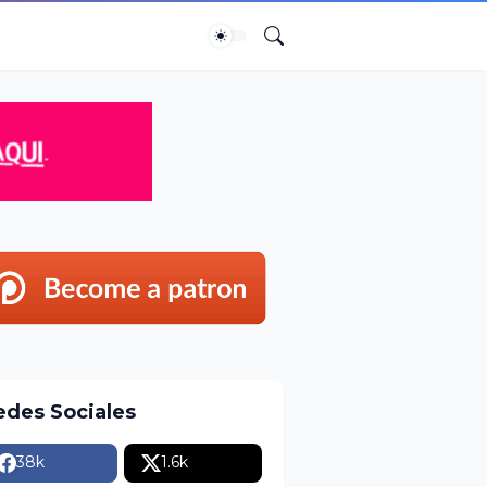
edes Sociales
38k
1.6k