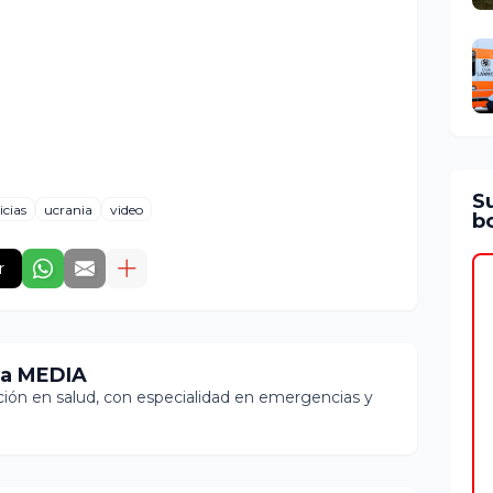
S
icias
ucrania
video
bo
r
ia MEDIA
ón en salud, con especialidad en emergencias y