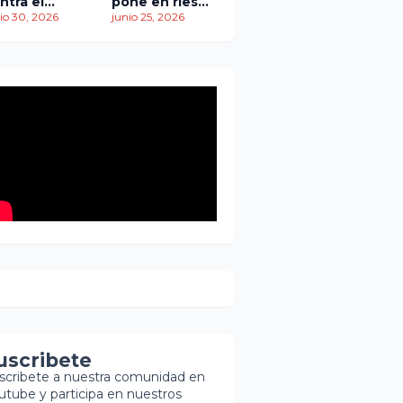
ntra el
pone en riesgo
empo: más
io 30, 2026
traslado de
junio 25, 2026
 1,450
paciente
ertos
pediátrica
entras
scatistas
ntinúan la
squeda de
brevivientes
uscribete
scribete a nuestra comunidad en
utube y participa en nuestros