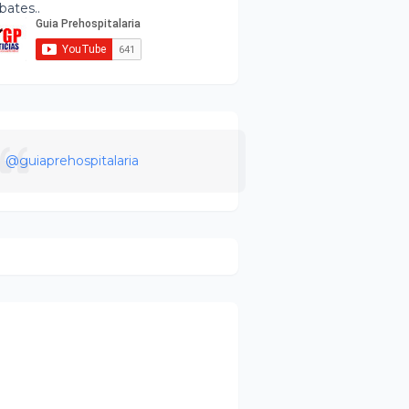
bates..
@guiaprehospitalaria