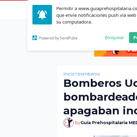
Permitir a www.guiaprehospitalaria.
Inicio
Actualid
que envíe notificaciones push vía web
su computadora.
Bloquear
P
Powered by SendPulse
Inicio
bomberos
Bomberos Uc
bombardeado
apagaban in
by
Guía Prehospitalaria ME