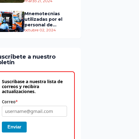
personas murieron
marzo 21, 2024
Mnemotecnias
utilizadas por el
personal de
atención
octubre 02, 2024
prehospitalaria
uscribete a nuestro
letín
Suscribase a nuestra lista de
correos y recibira
actualizaciones.
Correo
*
Enviar