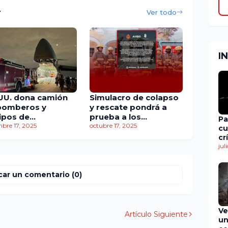
r
Ver todo
I
 UU. dona camión
Simulacro de colapso
bomberos y
y rescate pondrá a
ipos de
prueba a los
Pa
rgencia para
mbre 17, 2025
bomberos
octubre 17, 2025
cu
alecer la
cr
puesta
en
jul
de
car un comentario (0)
Ve
Artículo Siguiente
un