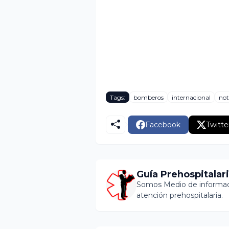
Tags:
bomberos
internacional
not
Facebook
Twitte
Guía Prehospitalar
Somos Medio de informaci
atención prehospitalaria.