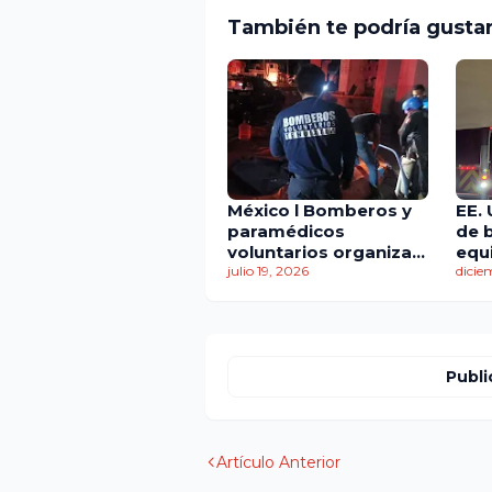
También te podría gusta
México l Bomberos y
EE.
paramédicos
de 
voluntarios organizan
equ
exhibición de autos
julio 19, 2026
eme
dicie
fort
res
Publi
Artículo Anterior