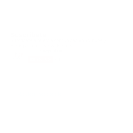
Suscribete
Suscribete a nuestra comunidad en Youtube y
participa en nuestros debates..
@guiaprehospitalaria