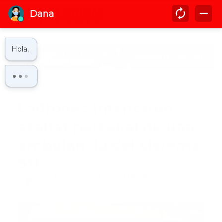
Inicio
ambulancia
Ladrones intentaron
asaltar personal de una
ambulancia del sistema
911
by
Guía Prehospitalaria MEDIA
-
julio 11, 2023