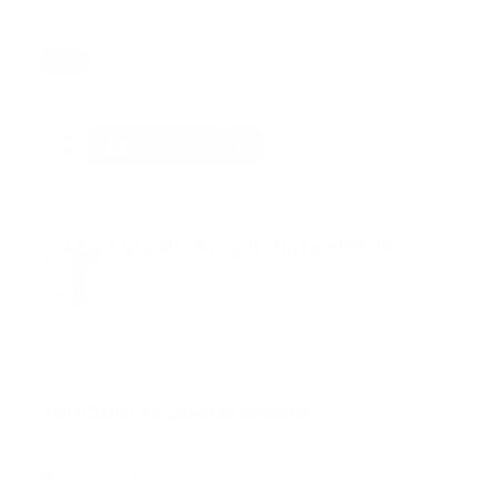
paradero de los presuntos delincuentes.
Tags:
ambulancia
asaltar ambulancia
barahona
noticias
Facebook
Guía Prehospitalaria MEDIA
Somos Medio de información en salud, con
especialidad en emergencias y atención
prehospitalaria.
También te podría gustar
Ver todo
Error:
No se ha encontrado ningún resultado