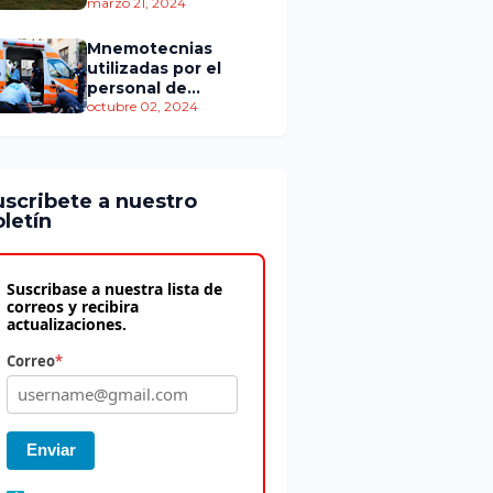
personas murieron
marzo 21, 2024
Mnemotecnias
utilizadas por el
personal de
atención
octubre 02, 2024
prehospitalaria
uscribete a nuestro
letín
Suscribase a nuestra lista de
correos y recibira
actualizaciones.
Correo
*
Enviar