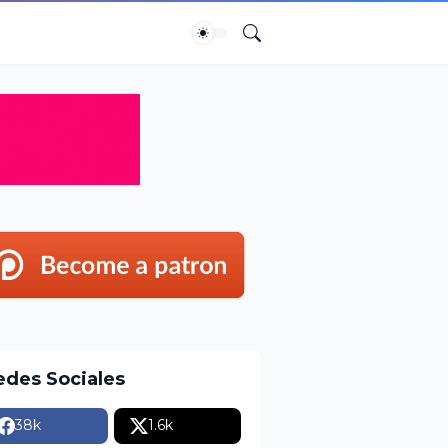
edes Sociales
38k
1.6k