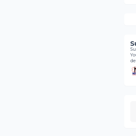
S
Su
Yo
de