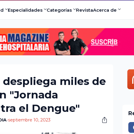
ad
Especialidades
Categorías
Revista
Acerca de
l despliega miles de
en "Jornada
tra el Dengue"
R
DIA
-
septiembre 10, 2023