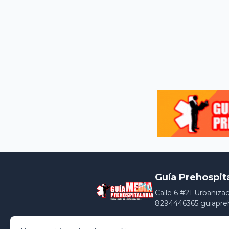
Guía Prehospit
Calle 6 #21 Urbaniza
8294446365 guiapre