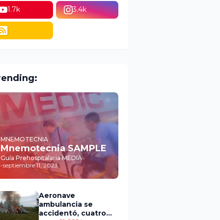
1.7k
3.4k
rending:
MNEMOTECNIA
Mnemotecnia SAMPLE
Guía Prehospitalaria MEDIA
-
septiembre 11, 2023
Aeronave
ambulancia se
accidentó, cuatro