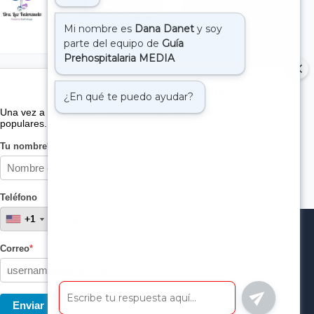
Suscribete a nuestro boletin
Una vez a la semana enviamos un correo con los artículos más
populares.
Tu nombre
*
Teléfono
+1
+1
Correo
*
Enviar