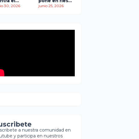
ntra el
pone en riesgo
empo: más
io 30, 2026
traslado de
junio 25, 2026
 1,450
paciente
ertos
pediátrica
entras
scatistas
ntinúan la
squeda de
brevivientes
uscribete
scribete a nuestra comunidad en
utube y participa en nuestros