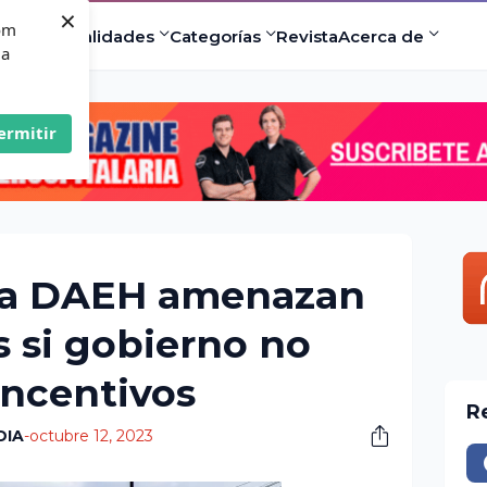
×
com
ad
Especialidades
Categorías
Revista
Acerca de
 a
ermitir
 la DAEH amenazan
s si gobierno no
ncentivos
R
DIA
-
octubre 12, 2023