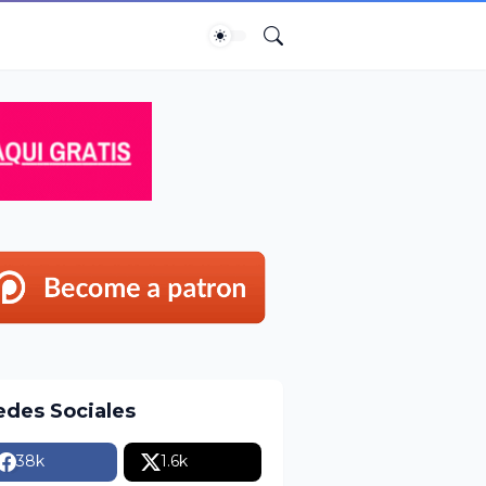
edes Sociales
38k
1.6k