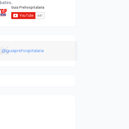
bates..
@guiaprehospitalaria