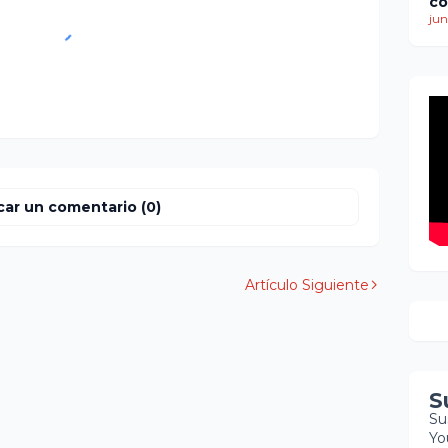
co
ti
jun
de
mu
mi
re
co
bú
so
car un comentario (0)
Artículo Siguiente
S
Su
Yo