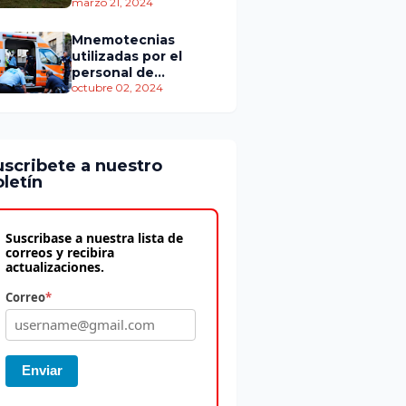
personas murieron
marzo 21, 2024
Mnemotecnias
utilizadas por el
personal de
atención
octubre 02, 2024
prehospitalaria
uscribete a nuestro
letín
Suscribase a nuestra lista de
correos y recibira
actualizaciones.
Correo
*
Enviar