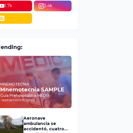
1.7k
3.4k
rending:
MNEMOTECNIA
Mnemotecnia SAMPLE
Guía Prehospitalaria MEDIA
-
septiembre 11, 2023
Aeronave
ambulancia se
accidentó, cuatro