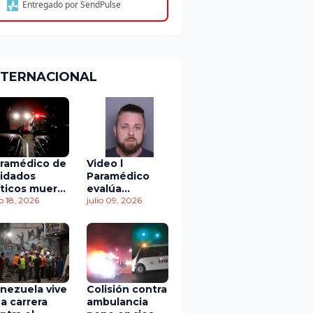
Entregado por SendPulse
NTERNACIONAL
ramédico de
Video l
idados
Paramédico
íticos muere
evalúa
 accidente
io 18, 2026
acuerdo de
julio 09, 2026
 tránsito
culpabilidad en
escandaloso
caso de
contaminación
con fluidos
corporales
nezuela vive
Colisión contra
a carrera
ambulancia