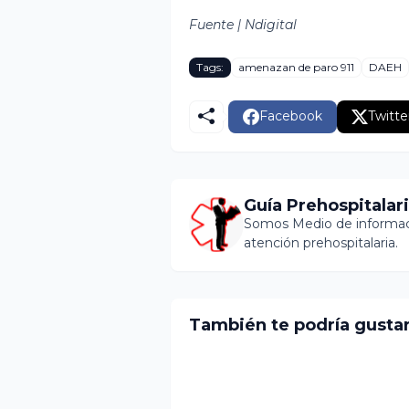
Fuente | Ndigital
Tags:
amenazan de paro 911
DAEH
Facebook
Twitte
Guía Prehospitalar
Somos Medio de informaci
atención prehospitalaria.
También te podría gusta