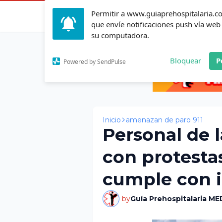
Permitir a www.guiaprehospitalaria.
Inicio
Actualid
que envíe notificaciones push vía web
su computadora.
Bloquear
P
Powered by SendPulse
Inicio
amenazan de paro 911
Personal de
con protesta
cumple con i
by
Guía Prehospitalaria ME