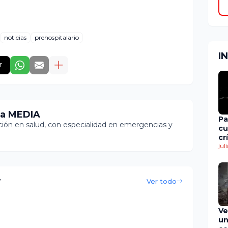
noticias
prehospitalario
I
r
ia MEDIA
Pa
ón en salud, con especialidad en emergencias y
cu
cr
en
jul
de
r
Ver todo
Ve
un