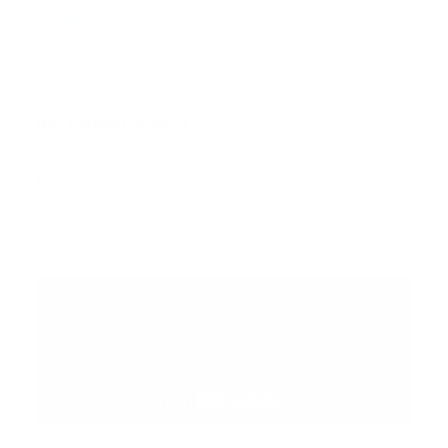
Entregado por SendPulse
INTERNACIONAL
Error:
No se ha encontrado ningún resultado