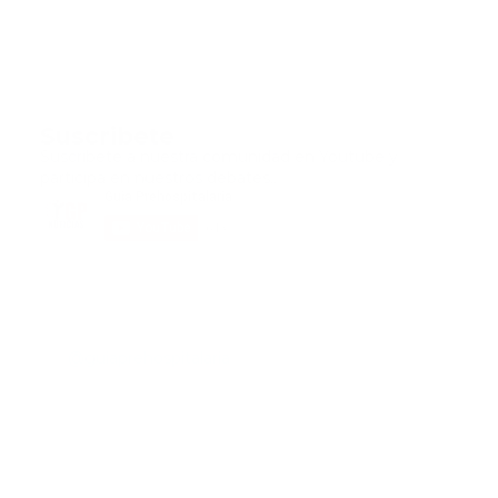
Suscribete
Suscribete a nuestra comunidad en Youtube y
participa en nuestros debates..
@guiaprehospitalaria