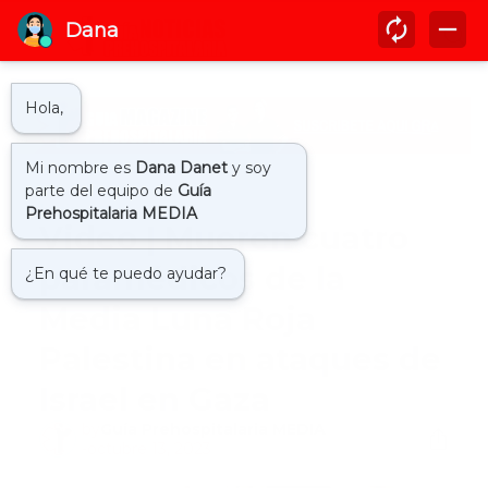
Inicio
gaza
Video | Mueren cuatro
paramédicos de la
Media Luna Roja
Palestina en ataques de
Israel en Gaza
by
Guía Prehospitalaria MEDIA
-
octubre 13, 2023