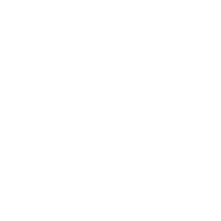
Las autoridades de Gaza, controlada por Hamás, han
elevado a más de un millar los muertos y a 5.200 los
heridos a consecuencia de los bombardeos contra el
enclave, a lo que se suman más de 20 en operaciones
y enfrentamientos con las fuerzas israelíes en
Cisjordania. Asimismo, Israel ha confirmado hasta
ahora más de 1.200 muertos y 3.700 heridos.
Video that documents the painful moment
endured by
#PRCS
paramedics, after four of
their colleagues who were doing
#humanitarian
work were killed by
Israel.
#Gaza_under_attack
#NotATarget
#WarC
rime
#EndImpunity
pic.twitter.com/LzQ20Losj7
— PRCS (@PalestineRCS)
October 11, 2023