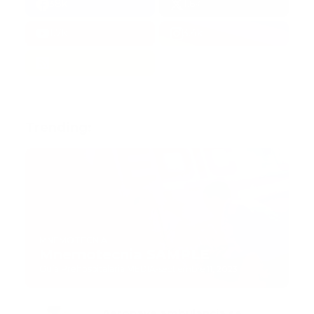
38k
1.6k
1.7k
3.4k
Trending:
MNEMOTECNIA
Mnemotecnia SAMPLE
Guía Prehospitalaria MEDIA
-
septiembre 11, 2023
Aeronave ambulancia se