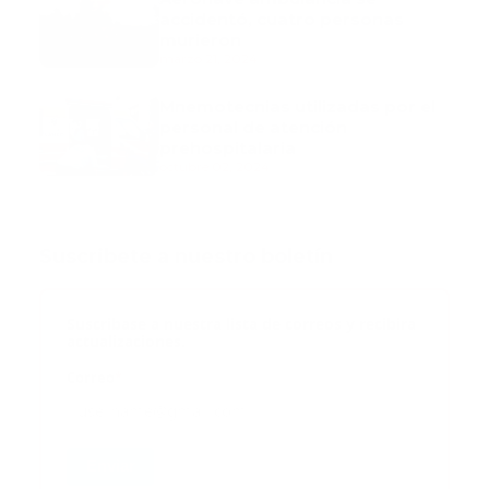
accidentó, cuatro personas
murieron
marzo 21, 2024
Mnemotecnias utilizadas por el
personal de atención
prehospitalaria
octubre 02, 2024
Suscribete a nuestro boletín
Suscribase a nuestra lista de correos y recibira
actualizaciones.
Correo
*
Enviar