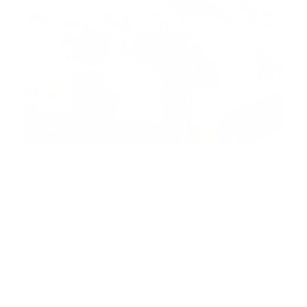
Gaza.-
Al menos cuatro trabajadores sanitarios de la
Media Luna Roja Palestina
han
muerto
este
miércoles en los bombardeos de Israel contra la Franja
de Gaza, según ha denunciado la organización a
través de sus redes sociales.
En un primer momento, el organismo comunicaba la
muerte de tres paramédicos, denunciando que
"las
fuerzas de ocupación israelíes atacaron
directamente una ambulancia de la Media Luna