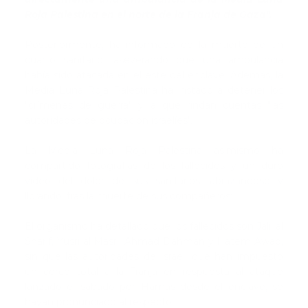
Roja Palestina en el norte de la Franja de Gaza".
Posteriormente, ha informado de la muerte de un
cuarto sanitario, aseverando que una ambulancia
había sido atacada en el este del enclave. Además, la
Media Luna Roja Palestina ha instado a detener los
"crímenes de guerra" y a que rindan cuentas "las
autoridades de ocupación israelíes".
La Media Luna Roja Palestina asimismo ha
compartido fotografías de los fallecidos y un duro
vídeo del dolor de sus sanitarios, abrazándose y
llorando, tras la muerte de sus compañeros:
El organismo ha detallado que los fallecidos son Jalil al
Sharif, Yusri al Masri, Ahmad Dahman y Hatem Awad,
sin que las autoridades de Israel, que han impuesto
un cerco total a la Franja en respuesta al ataque
lanzado el sábado por Hamás desde el enclave, se
hayan pronunciado al respecto.