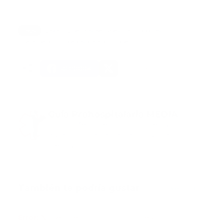
Tags:
gaza
guerra israel palestina
noticias
paramedico
prehospitalario
video
Facebook
Guía Prehospitalaria MEDIA
Somos Medio de información en salud, con
especialidad en emergencias y atención
prehospitalaria.
También te podría gustar
Ver todo
Error:
No se ha encontrado ningún resultado