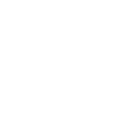
seguir agilizando el tránsito en las
estaciones, y con esta en particular,
disminuir a 10 y 30 segundos el tiempo
que tarda un vehículo de emergencia en
pasar, con lo cual evitamos que se ponga
en mayor riesgo la vida y bienes de los
ciudadanos, contribuyendo que la ayuda
llegue en tiempo oportuno
“Automatizaremos un proceso que por años ha
funcionado de manera manual. Un vehículo de
emergencia no tenía un carril exclusivo para transitar,
sino que se encontraba en la fila con los demás y
dependía del factor y la proactividad humana para
continuar su marcha, sin embargo desde el 15 de
noviembre pasaran por los carriles exclusivos de Paso
Rápido, contando con un dispositivo electrónico
único, que también evitará la discrecionalidad humana
para dar acceso y paso, robusteciendo los controles