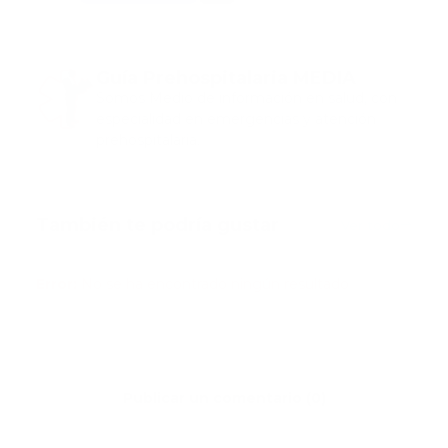
Guía Prehospitalaria MEDIA
Somos Medio de información en salud, con
especialidad en emergencias y atención
prehospitalaria.
También te podría gustar
Ver todo
Error:
No se ha encontrado ningún resultado
Publicar un comentario (0)