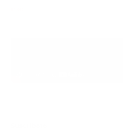
Error:
No se ha encontrado ningún resultado
Suscribete
Suscribete a nuestra comunidad en Youtube y