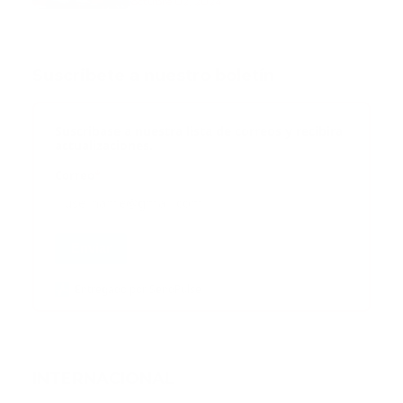
octubre 02, 2024
Suscribete a nuestro boletín
Suscribase a nuestra lista de correos y recibira
actualizaciones.
Correo
*
Enviar
Entregado por SendPulse
INTERNACIONAL