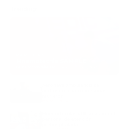
Trending:
MNEMOTECNIA
Mnemotecnia SAMPLE
Guía Prehospitalaria MEDIA
-
septiembre 11, 2023
Aeronave ambulancia se
accidentó, cuatro personas
murieron
marzo 21, 2024
Mnemotecnias utilizadas por el
personal de atención
prehospitalaria