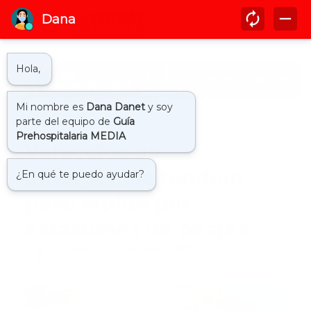
Inicio
ambulancias
Vehículos de
emergencia tendrán
paso rápido por
estaciones de peajes
by
Guía Prehospitalaria MEDIA
-
octubre 15, 2023