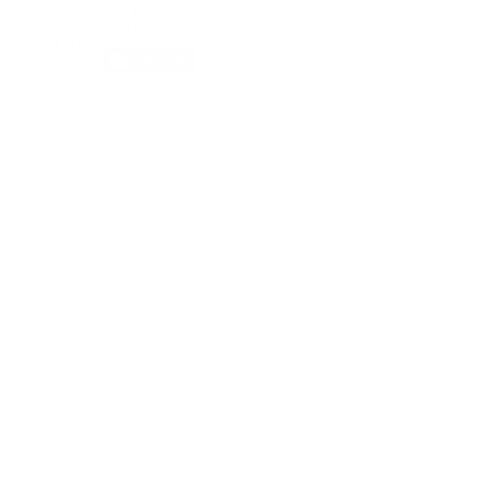
participa en nuestros debates..
@guiaprehospitalaria