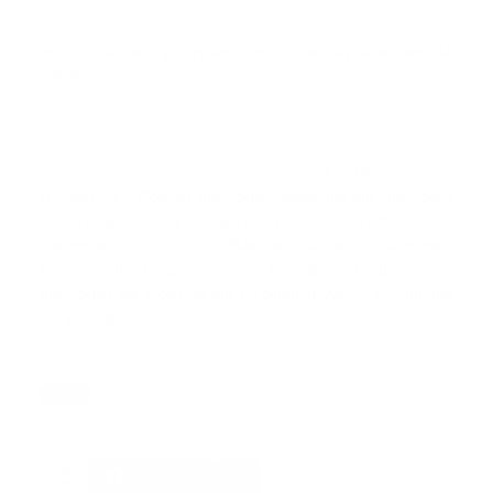
de seguridad y eficiencia”, explicó.
Instituciones y organismos que aplican en la
medida
Bajo la coordinación previa con RD Vial, solo podrán
transitar por las estaciones de peaje con este servicio
exclusivo los vehículos de la
Asistencia Víal
(COMIPOL), Policía Nacional, Sistema de Atención
a Emergencia y Seguridad 9-1-1, Ministerio de
Defensa (Ejército, Fuerza Aérea, Armada
Dominicana), así como los de la Dirección
Nacional de Control de Drogas (DNCD) y cuerpos
de Bomberos
, cuando misiones especiales impliquen
desplazamientos fuera de su jurisdicción asignada.
Tags:
ambulancias
noticias
paso rapido
vehiculos de emergencias
Facebook