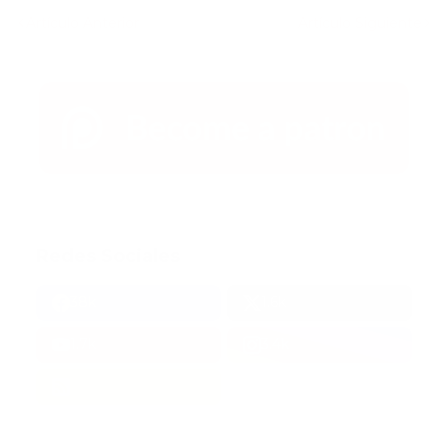
Artículo Anterior
Artículo Siguiente
Redes Sociales
38k
1.6k
1.7k
3.4k