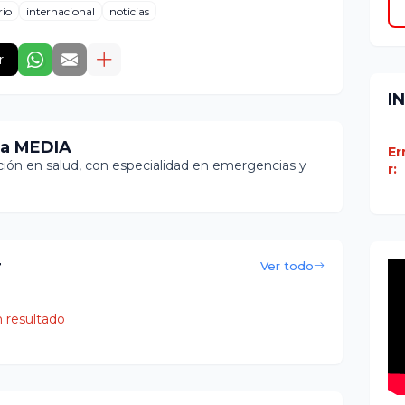
rio
internacional
noticias
r
I
ia MEDIA
Er
ón en salud, con especialidad en emergencias y
r:
r
Ver todo
 resultado