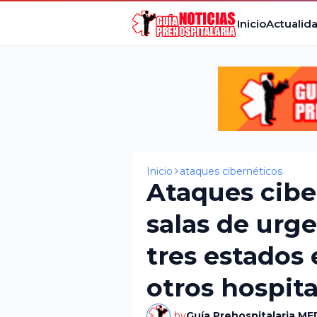
Inicio
Actualid
Inicio
ataques cibernéticos
Ataques cibe
salas de urg
tres estados 
otros hospita
by
Guía Prehospitalaria ME