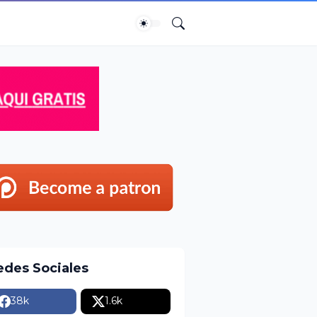
edes Sociales
38k
1.6k