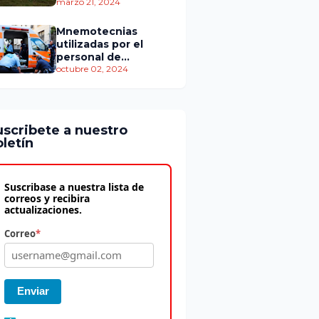
personas murieron
marzo 21, 2024
Mnemotecnias
utilizadas por el
personal de
atención
octubre 02, 2024
prehospitalaria
uscribete a nuestro
letín
Suscribase a nuestra lista de
correos y recibira
actualizaciones.
Correo
*
Enviar