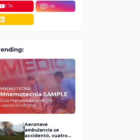
1.7k
3.4k
rending:
MNEMOTECNIA
Mnemotecnia SAMPLE
Guía Prehospitalaria MEDIA
-
septiembre 11, 2023
Aeronave
ambulancia se
accidentó, cuatro