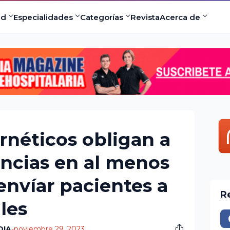
ad
Especialidades
Categorías
Revista
Acerca de
rnéticos obligan a
encias en al menos
envíar pacientes a
R
les
DIA
-
noviembre 29, 2023