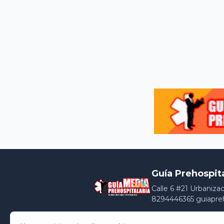
Guía Prehospit
Calle 6 #21 Urbaniza
8294446365 guiapre