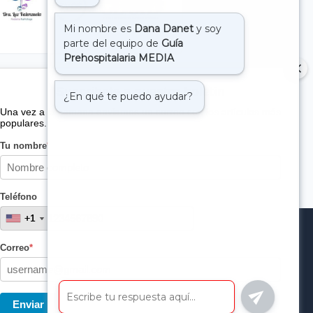
Suscribete a nuestro boletin
Una vez a la semana enviamos un correo con los artículos más
populares.
Tu nombre
*
Teléfono
+1
+1
Correo
*
Enviar