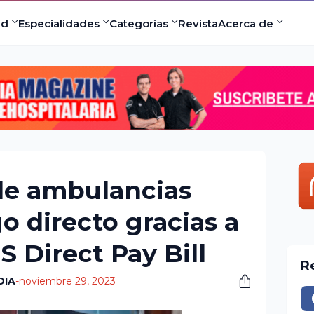
ad
Especialidades
Categorías
Revista
Acerca de
de ambulancias
o directo gracias a
 Direct Pay Bill
R
DIA
-
noviembre 29, 2023