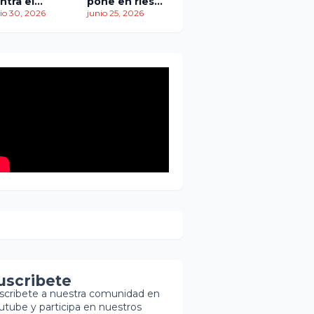
ntra el
pone en riesgo
empo: más
io 30, 2026
traslado de
junio 25, 2026
 1,450
paciente
ertos
pediátrica
entras
scatistas
ntinúan la
squeda de
brevivientes
uscribete
scribete a nuestra comunidad en
utube y participa en nuestros