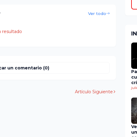
r
Ver todo
 resultado
I
car un comentario (0)
Pa
cu
cr
en
jul
Artículo Siguiente
de
Ve
un