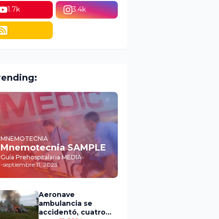
1.7k
3.4k
rending:
MNEMOTECNIA
Mnemotecnia SAMPLE
Guía Prehospitalaria MEDIA
-
septiembre 11, 2023
Aeronave
ambulancia se
accidentó, cuatro