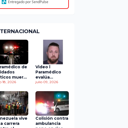
Entregado por SendPulse
NTERNACIONAL
ramédico de
Video l
idados
Paramédico
íticos muere
evalúa
 accidente
io 18, 2026
acuerdo de
julio 09, 2026
 tránsito
culpabilidad en
escandaloso
caso de
contaminación
con fluidos
corporales
nezuela vive
Colisión contra
a carrera
ambulancia