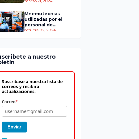
personas murieron
marzo 21, 2024
Mnemotecnias
utilizadas por el
personal de
atención
octubre 02, 2024
prehospitalaria
uscribete a nuestro
letín
Suscribase a nuestra lista de
correos y recibira
actualizaciones.
Correo
*
Enviar