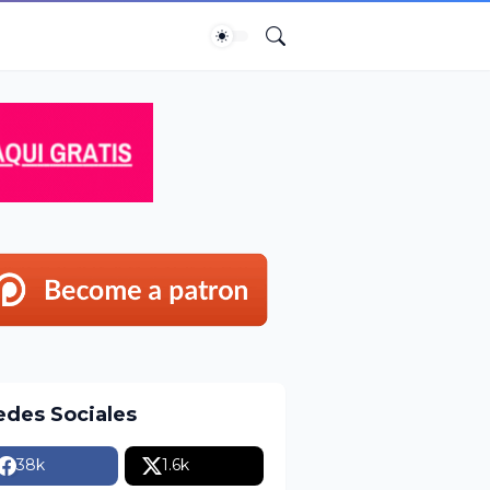
edes Sociales
38k
1.6k