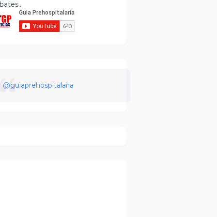
bates..
@guiaprehospitalaria