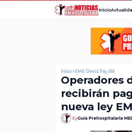
Inicio
Actualid
Inicio
EMS Direct Pay Bill
Operadores 
recibirán pag
nueva ley EMS
by
Guía Prehospitalaria ME