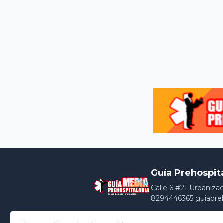
Guía Prehospit
Calle 6 #21 Urbaniza
8294446365 guiapre