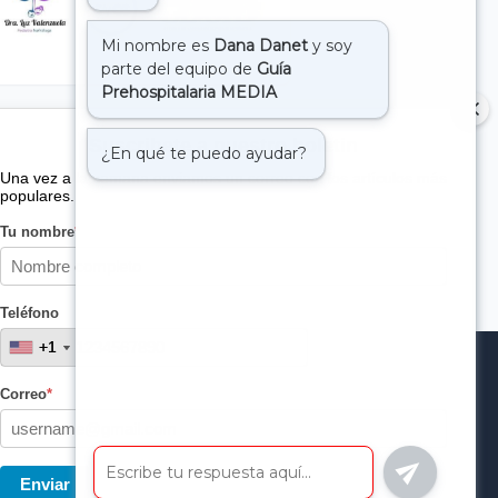
Suscribete a nuestro boletin
Una vez a la semana enviamos un correo con los artículos más
populares.
Tu nombre
*
Teléfono
+1
+1
Correo
*
Enviar