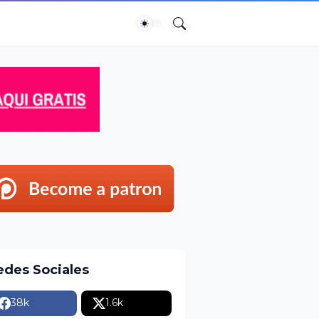
edes Sociales
38k
1.6k