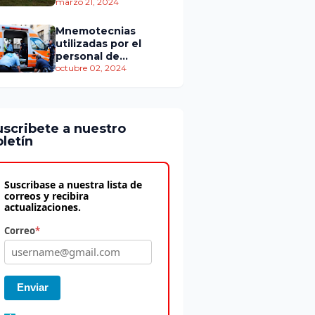
personas murieron
marzo 21, 2024
Mnemotecnias
utilizadas por el
personal de
atención
octubre 02, 2024
prehospitalaria
uscribete a nuestro
letín
Suscribase a nuestra lista de
correos y recibira
actualizaciones.
Correo
*
Enviar