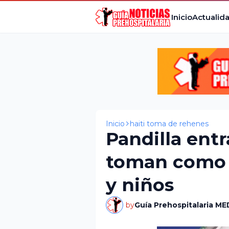
Inicio
Actualid
Inicio
haiti toma de rehenes
Pandilla entr
toman como 
y niños
by
Guía Prehospitalaria ME