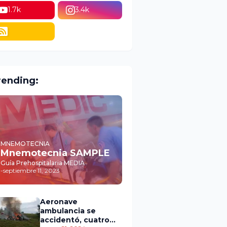
1.7k
3.4k
rending:
MNEMOTECNIA
Mnemotecnia SAMPLE
Guía Prehospitalaria MEDIA
-
septiembre 11, 2023
Aeronave
ambulancia se
accidentó, cuatro