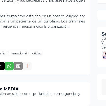
 de 2021, y los secuestros y los asesinatos siguen
os irrumpieron este año en un hospital dirigido por
aron a un paciente de un quirófano. Los criminales
 emergencia médica, indicó la organización.
S
Su
Yo
de
ario
internacional
noticias
r
ia MEDIA
ón en salud, con especialidad en emergencias y