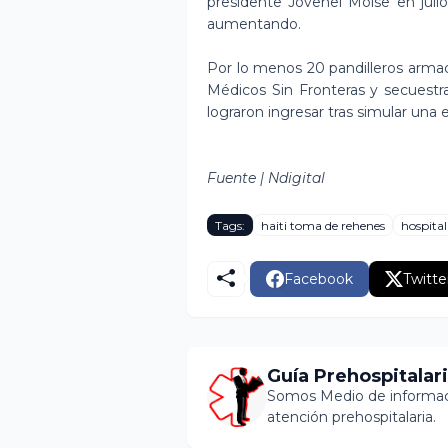
presidente Jovenel Moïse en julio
aumentando.
Por lo menos 20 pandilleros armad
Médicos Sin Fronteras y secuestr
lograron ingresar tras simular una
Fuente | Ndigital
Tags:
haiti toma de rehenes
hospital
Facebook
Twitte
Guía Prehospitalar
Somos Medio de informaci
atención prehospitalaria.