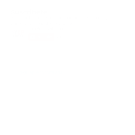
Suscribete
Suscribete a nuestra comunidad en Youtube y
participa en nuestros debates..
@guiaprehospitalaria