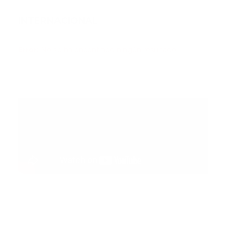
INTERNACIONAL
Error:
No se ha encontrado ningún resultado