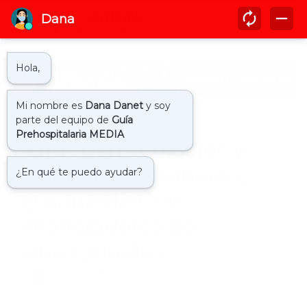
Inicio
entrega de equipos
Entregan vehículos y
equipos a bomberos,
paramédicos y
manejadores de
emergencias
by
Guía Prehospitalaria MEDIA
-
diciembre 08, 2023