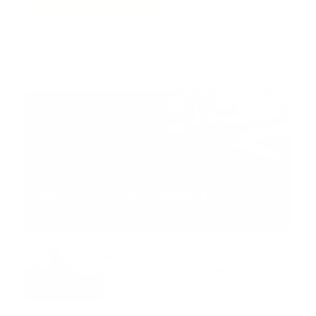
Trending:
MNEMOTECNIA
Mnemotecnia SAMPLE
Guía Prehospitalaria MEDIA
-
septiembre 11, 2023
Aeronave ambulancia se
accidentó, cuatro personas
murieron
marzo 21, 2024