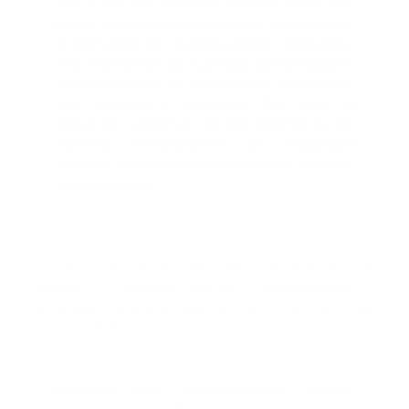
día a día por nuestro pueblo. Ellos son
pieza clave para garantizar la seguridad y
el bienestar de nuestra gente, dedicados
a la protección de nuestras comunidades,
enfrentándose a situaciones de peligro
con valentía y sacrificio. Por eso, el
esfuerzo continuo de los miembros de
nuestro componente de seguridad
siempre merece reconocimiento, sostuvo
el gobernador
Por su parte, el secretario del DSP expresó que
"equipar a nuestros primeros respondedores y
encargados de la seguridad de Puerto Rico, tiene una
alta prioridad".
Durante esta administración, hemos