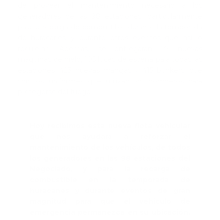
de proveer el mantenimiento necesario a los
generadores de las 98 estaciones, particularmente
para la recarga de combustible durante la temporada
de huracanes y durante otros eventos que así lo
requieran. Además, se entregarán 27 nuevas
máquinas de hielo, 105 luces de escena para todas las
estaciones, 423 nuevas mangas y 415 bunkers, que
son los uniformes que utilizan los bomberos para
protegerse del fuego.
Hoy recibimos esta nueva flota vehicular
que nos ayudará a reforzar el
mantenimiento de los vehículos, de todos
los generadores en las 98 estaciones del
Negociado, y para la recarga de
combustible en la temporada de
huracanes y durante eventos de gran
magnitud para que el vehículo de
emergencia permanezca en su ubicación.