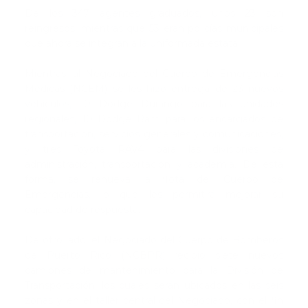
De los 347 agentes graduados, unos 23 son
reingresos, mientras que 53 eran policías municipales
que ahora se integran a la uniformada estatal.
Mientras, al Negociado del Cuerpo de Emergencias
Médicas (NCEM) se les hizo entrega de 23 nuevos
vehículos, 10 Dodge Durango para las unidades
regionales, 10 Dodge Ram para los encargados de
transportación, servicios generales y comunicaciones,
y tres Toyota RAV4 para las divisiones de
administración, transportación y academia. De esta
forma, se renueva la flota del Cuerpo de
Emergencias, lo que les permitirá mejorar su
capacidad de respuesta.
De otro lado, el Negociado del Cuerpo de Bomberos
de Puerto Rico (NCBPR) recibió siete nuevos
camiones de mantenimiento para la División de
Transportación, los cuales serán ubicados en las seis
zonas y en el taller central del Negociado, con el fin