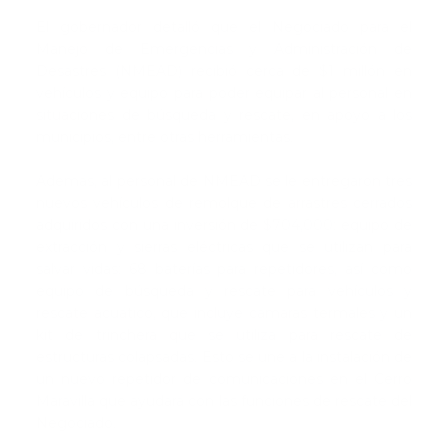
El gobernador detalló que el Negociado para el
Manejo de Emergencias y Administración de
Desastres (NMEAD) recibió cerca de $1 millón en
vehículos y equipo para poder equipar al personal en
situaciones de búsqueda y rescate, en apoyo a los
municipios, entre otras herramientas.
Además, al personal de NMEAD se le entregaron tres
nuevos vehículos de remolque de arrastres cerrados
adquiridos con una inversión de $704,000; equipo de
extracción y sierras eléctricas que se utilizan para
salvar vidas; 68 baterías para repetidores, así como
equipo de búsqueda y rescate para vehículos y
rescate acuático, que incluye cámaras termales y un
kit de trinchera que se utiliza para rescate de
estructuras colapsadas. Esto se une a la instalación de
un nuevo repetidor de comunicaciones en el Cerro
Maravilla que ayudará con las funciones de rescate del
Negociado.