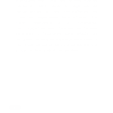
procurado identificar los fondos que se
necesitan para hacer entrega de las
herramientas a los compañeros de
nuestros negociados para ofrecer una
mejor respuesta a la ciudadanía.
Continuaremos identificando los fondos
estatales y federales para añadir los
recursos necesarios para que los ayuden a
continuar dando un servicio de excelencia
a Puerto Rico, indicó Torres Ríos
El gobernador reafirmó su compromiso con la
seguridad y bienestar de la comunidad, fortaleciendo
la capacidad operativa de sus Negociados para una
respuesta efectiva ante cualquier eventualidad.
Fuente |
El Vocero
Tags:
entrega de equipos
noticias
prehospitalario