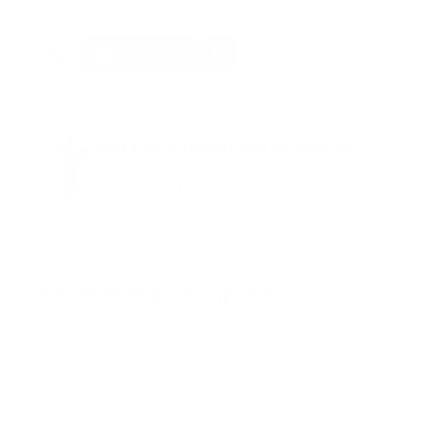
puerto rico
Facebook
Guía Prehospitalaria MEDIA
Somos Medio de información en salud, con
especialidad en emergencias y atención
prehospitalaria.
También te podría gustar
Ver todo
Error:
No se ha encontrado ningún resultado