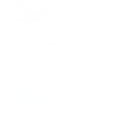
Mnemotecnias utilizadas por el
personal de atención
prehospitalaria
octubre 02, 2024
Suscribete a nuestro boletín
Suscribase a nuestra lista de correos y recibira
actualizaciones.
Correo
*
Enviar
Entregado por SendPulse