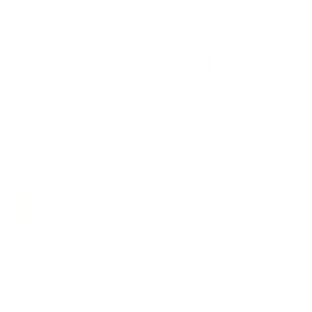
Suscribete a nuestro boletin
Una vez a la semana enviamos un correo con los
artículos más populares.
Calle 6 #21 Urbanización Juan Pablo Duarte, Santo