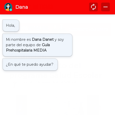
Inicio
actualidad
Anuncian
relanzamiento del
programa Salud Escolar
by
Guía Prehospitalaria MEDIA
-
enero 12, 2024