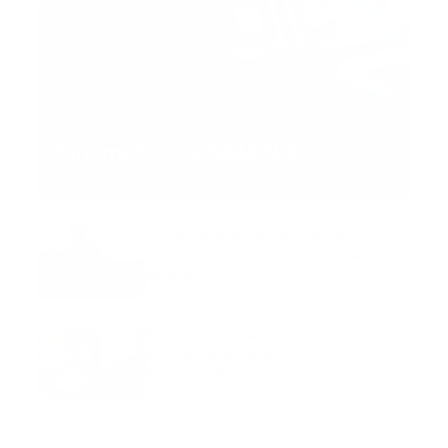
MNEMOTECNIA
Mnemotecnia SAMPLE
Guía Prehospitalaria MEDIA
-
septiembre 11, 2023
Aeronave ambulancia se
accidentó, cuatro personas
murieron
marzo 21, 2024
Mnemotecnias utilizadas por el
personal de atención
prehospitalaria
octubre 02, 2024