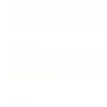
Redes Sociales
38k
1.6k
1.7k
3.4k
Trending: