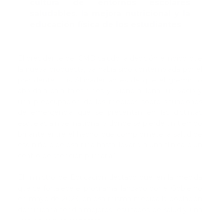
cultura de entornos escolares
saludables, la mejora nutricional y la
educación física de los estudiantes
El presidente del CMD saludó la decisión e indicó que
la nueva propuesta, ya había sido contemplada por el
presidente Luis Abinader antes de que el gremio lo
abordara para tales fines y “viene a llenar un vacío y
una preocupación de los médicos sobre situaciones
de emergencia que se presentan en las distintas
escuelas a nivel nacional y donde se pierde un tiempo
brillante entre el hecho que compromete la salud de
ese niño o de esa niña hasta llevarlo a una clínica o un
centro de atención primaria”.
El ministro de Educación destacó que en la medida
que se fortalece el programa, lanzado por el Gobierno
en mayo de 2023, en esa misma medida la población
dominicana tendrá mejores resultados de salud y una