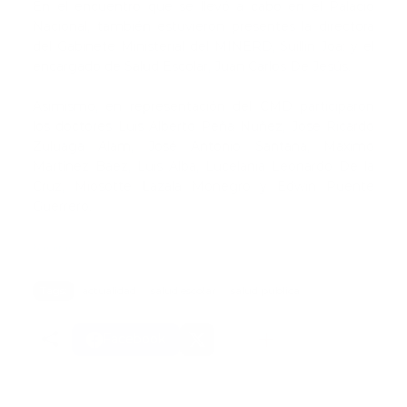
En el encuentro que se llevó a cabo en el Palacio
Nacional, también estuvieron presentes la directora
del Gabinete Ministerial del MINERD, Suillin Joa; y el
encargado de Salud Escolar, Juan Carlos De Jesús.
Asimismo, en representación del CMD participaron
los doctores Luis Alberto Peña Nuñez, Jose Ricardo
Zuluaga Alam, José Antonio Santana, Máximo
Martínez Báez, Luis Alba, Lucelania Leonardo De la
Cruz, Miosotte Lazala Monegro y Edwin Puente
Guerrero.
Ndigital
Tags:
actualidad
salud escolar
salud publica
Facebook