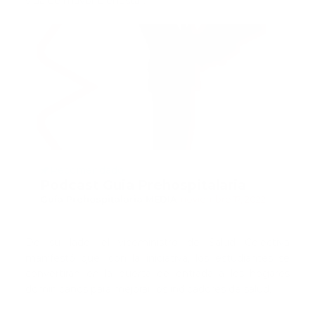
vida de mayor bienestar.
Recomendado
Podcast Guia Prehospitalaria
Guía Prehospitalaria MEDIA
-
noviembre 17, 2022
De su lado, el viceministro de Salud Colectiva
manifestó que, con la iniciativa, los estudiantes se
convertirán en la puerta de entrada a los hogares
dominicanos para mejorar los indicadores de salud.