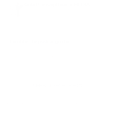
Guía Prehospitalaria MEDIA
Somos Medio de información en salud, con
especialidad en emergencias y atención
prehospitalaria.
También te podría gustar
Ver todo
Error:
No se ha encontrado ningún resultado
Publicar un comentario (0)
Artículo Anterior
Artículo Siguiente