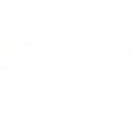
Suscribete a nuestro boletin
Una vez a la semana enviamos un correo con los
artículos más populares.
Calle 6 #21 Urbanización Juan Pablo Duarte, Santo
Domingo Este, RD. Tel.- 8294446365
Tu nombre
*
guiaprehospitalaria@gmail.com
Teléfono
+1
+1