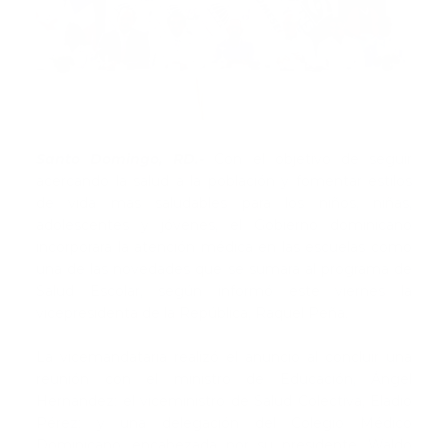
Santo Domingo, RD.-
Con el objetivo de seguir
acercando la salud a la población y fomentar estilos
de vida más saludables para los niños, niñas,
adolescentes y jóvenes, el Gobierno dominicano
incorporará la atención médica en las escuelas como
una de las novedades que se sumará al programa de
Salud Escolar, según informó este viernes la
vicepresidenta de la República, Raquel Peña.
La vicemandataria realizó el anuncio al concluir una
reunión con el ministro de Educación, Ángel
Hernández; el viceministro de Salud Colectiva, Eladio
Pérez; y una delegación del Colegio Médico
Dominicano, encabezada por su presidente, Waldo