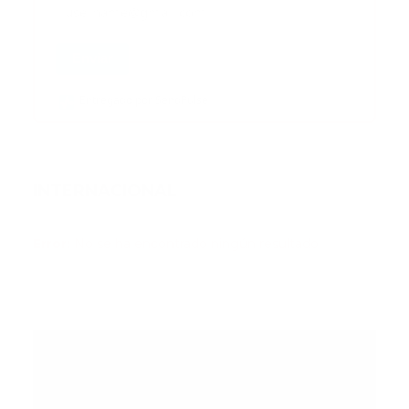
Enviar
Entregado por SendPulse
INTERNACIONAL
Error:
No se ha encontrado ningún resultado