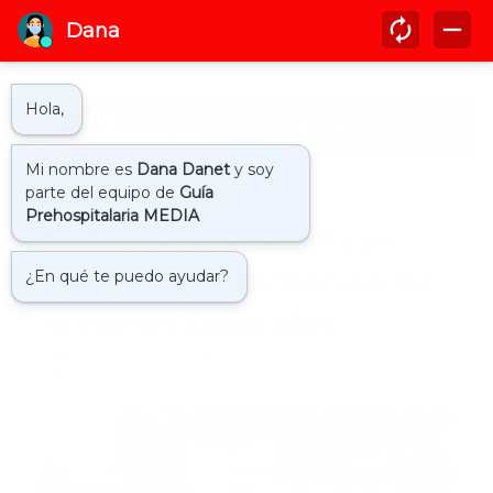
Inicio
actualidad
Enfermeras paralizan
labores en demanda de
mejoras laborales
by
Guía Prehospitalaria MEDIA
-
marzo 13, 2024