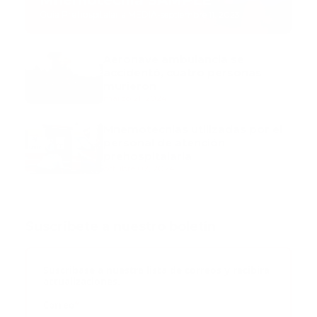
Mnemotecnia SAMPLE
Guía Prehospitalaria MEDIA
-
septiembre 11, 2023
Aeronave ambulancia se
accidentó, cuatro personas
murieron
marzo 21, 2024
Mnemotecnias utilizadas por el
personal de atención
prehospitalaria
octubre 02, 2024
Suscribete a nuestro boletín
Suscribase a nuestra lista de correos y recibira
actualizaciones.
Correo
*