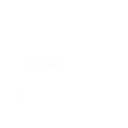
Recomendado
Guía Prehospitalaria MAGAZINE
Enero/Febrero 2024
Guía Prehospitalaria MEDIA
-
febrero 05, 2024
Tags:
actualidad
bahoruco
enferneria
paro de labores
Facebook
Guía Prehospitalaria MEDIA
Somos Medio de información en salud, con
especialidad en emergencias y atención
prehospitalaria.