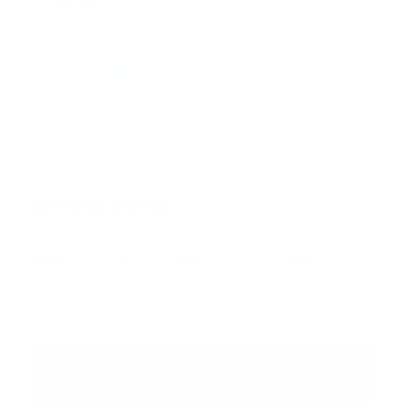
Correo
*
Enviar
Entregado por SendPulse
INTERNACIONAL
Error:
No se ha encontrado ningún resultado