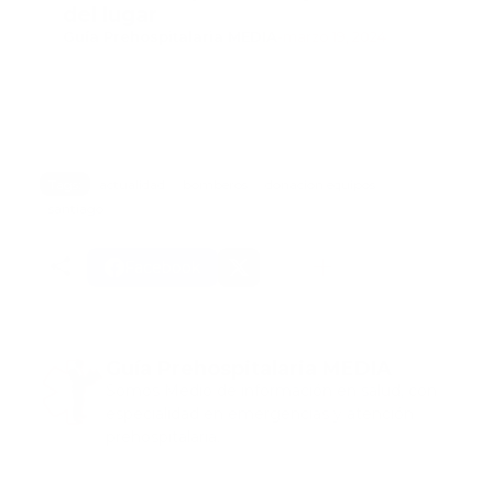
del lugar
Guía Prehospitalaria MEDIA
-
marzo 19, 2024
Tags:
actualidad
bomberos
donacion equipos
santiago
Facebook
Guía Prehospitalaria MEDIA
Somos Medio de información en salud, con
especialidad en emergencias y atención
prehospitalaria.