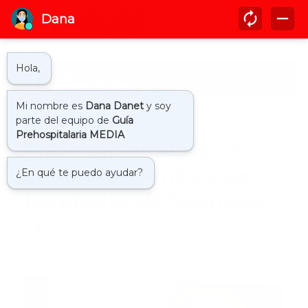
Inicio
actualidad
Entregan equipos de
comunicaciones a los
bomberos de Santiago
by
Guía Prehospitalaria MEDIA
-
marzo 21, 2024