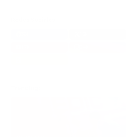
Redes Sociales
38k
1.6k
1.7k
3.4k
Trending: