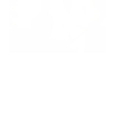
Fuente
Santiago, RD.-
El Cuerpo de Bomberos de La Canela,
Santiago, recibió el pasado lunes un importante
donativo, concerniente a equipos de comunicaciones.
La donación fue hecha por el concejal Luis Vélez,
representante del 5to. Barrio en la Alcaldía de la
ciudad de Paterson, en la Unión Norteamericana,
quien dijo sentirse orgulloso al colaborar con tan
importante institución de la República Dominicana.