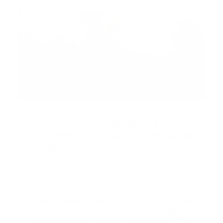
Recomendado
Aeronave ambulancia se
accidentó, cuatro personas
murieron
Guía Prehospitalaria MEDIA
-
marzo 21, 2024
Espero que le den buen uso a estos
equipos, los cuales le permitirán
comunicarse entre ustedes, en