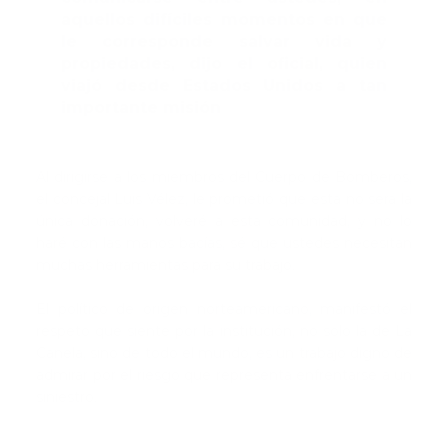
aquellos difíciles momentos en que
le corresponde salvar vida y
propiedades, dijo el oficial, quien
viajó desde Estados Unidos a tan
importante misión
Al dirigirse a los miembros del Cuerpo de Bomberos,
el concejal Luis Vélez, le prometió que esta no será la
única donación, volveré a esta comunidad, y no lo
haré con las manos bacías, sé que ustedes necesitan
muchas herramientas para su trabajo.
El político de origen norteamericano, manifestó el
respeto que siente por la institución, no solo la de La
Canela, sino de todo el mundo, es un trabajo digno de
admirar por el riesgo que representa enfrentarse a un
siniestro.