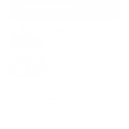
MNEMOTECNIA
Mnemotecnia SAMPLE
Guía Prehospitalaria MEDIA
-
septiembre 11, 2023
Aeronave ambulancia se
accidentó, cuatro personas
murieron
marzo 21, 2024
Mnemotecnias utilizadas por el
personal de atención
prehospitalaria
octubre 02, 2024
Suscribete a nuestro boletín
Suscribase a nuestra lista de correos y recibira
actualizaciones.