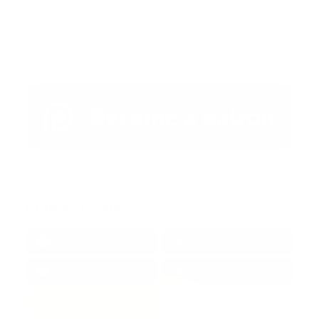
Artículo Anterior
Artículo Siguiente
Redes Sociales
38k
1.6k
1.7k
3.4k