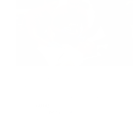
Por: Guía Prehospitalaria Media
www.guiaprehospitalaria.com
Las nuevas Guías de la Asociación Americana del
Corazón
(AHA)
2025 para la Reanimación
Cardiopulmonar
(RCP)
y la Atención Cardiovascular de
Emergencia (ACE) han sido publicadas oficialmente,
marcando un nuevo capítulo en los protocolos
globales de atención a emergencias cardíacas.