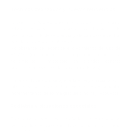
Técnicas avanzadas y nuevas tendencias
Las guías 2025 desaconsejan el uso de la RCP con la
cabeza elevada, así como las técnicas de
desfibrilación doble secuencial y de cambio de vector,
debido a evidencia insuficiente.
No obstante, se reconoce el crecimiento del uso de
ECMO (oxigenación extracorpórea) como una
herramienta prometedora en grandes centros
urbanos, con recomendación 2a (moderada).
En la cardioversión, se ajusta la energía inicial a 200
julios para adultos con fibrilación o aleteo auricular,
incrementando de forma gradual si no hay respuesta.
Pediatría y situaciones especiales
En el ámbito pediátrico, se añade la recomendación
de no utilizar el valor de ETCO₂ como único criterio