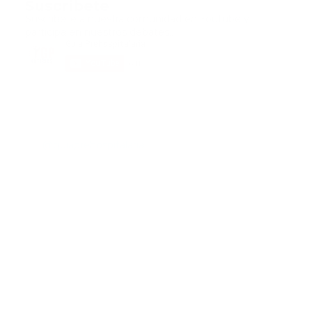
Suscribete
Suscribete a nuestra comunidad en Youtube y
participa en nuestros debates..
@guiaprehospitalaria