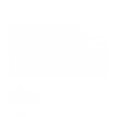
Trending:
MNEMOTECNIA
Mnemotecnia SAMPLE
Guía Prehospitalaria MEDIA
-
septiembre 11, 2023
Aeronave ambulancia se
accidentó, cuatro personas
murieron
marzo 21, 2024
Mnemotecnias utilizadas por el