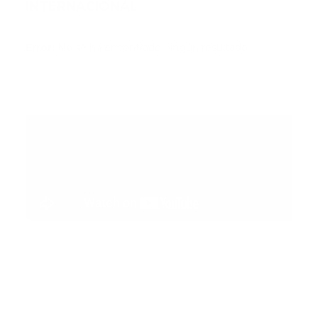
INTERNACIONAL
Error:
No se ha encontrado ningún resultado