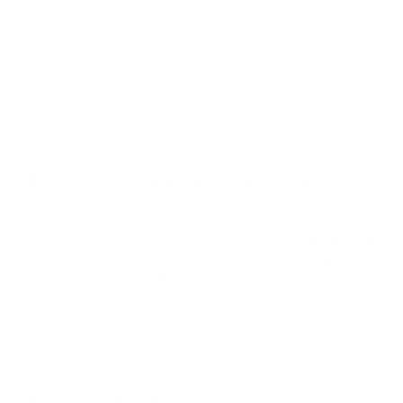
para detener la reanimación, ya que se han
documentado casos de recuperación exitosa incluso
con niveles bajos.
Para casos de sobredosis de opioides, las guías
subrayan la importancia de administrar naloxona si se
sospecha intoxicación, pero aclaran que esto no debe
retrasar la RCP ni la ventilación estándar.
Educación, entrenamiento y tecnología
Las Guías AHA 2025 reconocen la evolución de la
educación médica y recomiendan el
uso de
dispositivos de retroalimentación en los
entrenamientos de RCP
.
También avalan la realidad
virtual como complemento de la enseñanza
, pero
aclaran que no sustituye la práctica presencial.
Las instituciones y centros de formación deberán
actualizar sus programas dentro del
periodo de
transición de 90 días
, tal como establece la AHA,