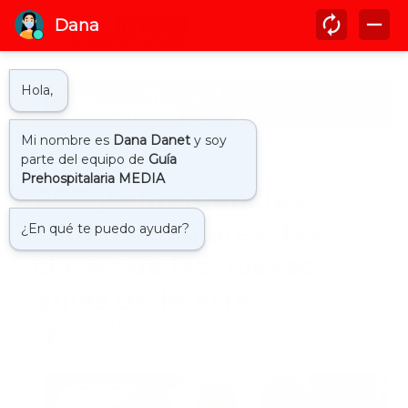
Inicio
actualizacion aha
RCP y emergencias
cardiovasculares: las
claves de las nuevas
guías de la AHA
by
Guía Prehospitalaria MEDIA
-
octubre 30, 2025