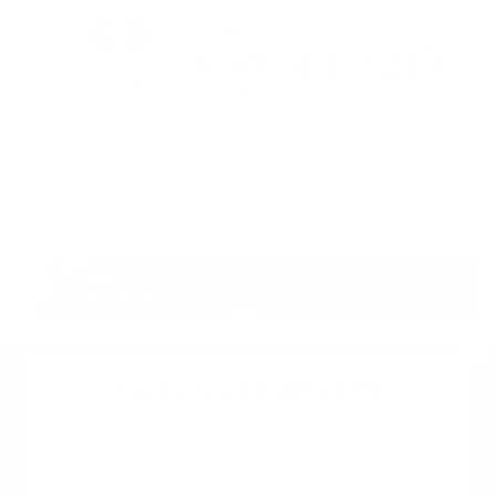
Suscribete a nuestro boletin
Una vez a la semana enviamos un correo con los
artículos más populares.
Calle 6 #21 Urbanización Juan Pablo Duarte, Santo
Domingo Este, RD. Tel.- 8294446365
Tu nombre
*
guiaprehospitalaria@gmail.com