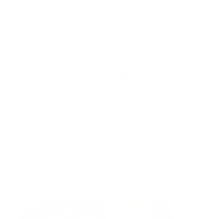
Aunque muchos esperaban grandes
transformaciones, las guías confirman que los
fundamentos de la reanimación siguen siendo
válidos, con ajustes centrados en la práctica clínica, la
educación y la organización de los sistemas de
atención.
Soporte Vital Básico (SVB)
Uno de los puntos más comentados es la ausencia de
recomendación para el uso rutinario de
dispositivos
de RCP mecánica
. La AHA reafirma que estos
equipos no han demostrado beneficios significativos
sobre la RCP manual, salvo en situaciones específicas
donde las compresiones sean difíciles o inseguras
para el reanimador. Este punto mantiene la línea de
las guías 2020, pero sigue siendo motivo de debate
en el ámbito prehospitalario.