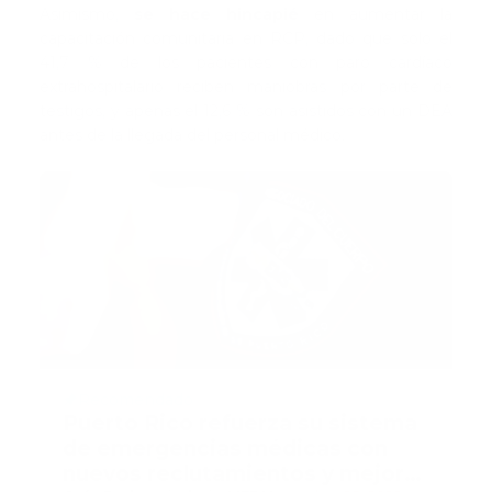
Asimismo,
se hace hincapié
en aumentar la
capacitación comunitaria en RCP, dado que solo el
41,7 % de los pacientes con paro cardíaco
extrahospitalario reciben maniobras por parte de
testigos, y apenas el 12,6 % son asistidos con un DEA
antes de la llegada del personal médico.
Recomendado
Puerto Rico refuerza su sistema
de emergencias médicas con
nuevos reclutamientos y mejoras