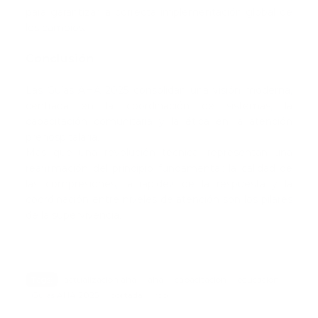
para garantizar la correcta implementación global de
los cambios.
Conclusión
Las Guías AHA 2025 consolidan una visión moderna,
centrada en la coordinación de sistemas, la
capacitación comunitaria y la ética en la atención
prehospitalaria.
Más que una revolución técnica, representan una
reafirmación del principio fundamental: la calidad de
las compresiones, la rapidez de la respuesta y la
coordinación entre niveles de atención son los pilares
de la supervivencia.
Tags:
actualizacion aha
aha
capacitacion
educacion
Guias AHA 2025
portada
rcp