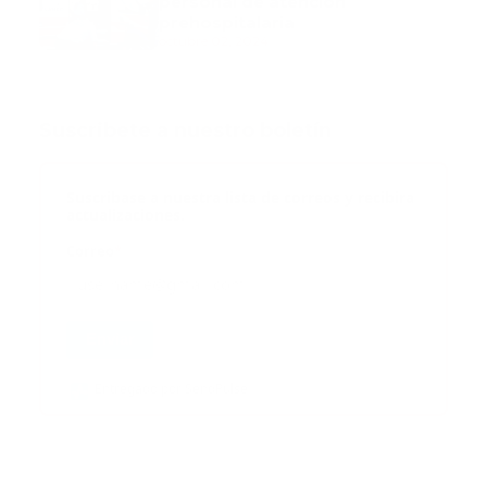
personal de atención
prehospitalaria
octubre 02, 2024
Suscribete a nuestro boletín
Suscribase a nuestra lista de correos y recibira
actualizaciones.
Correo
*
Enviar
Entregado por SendPulse