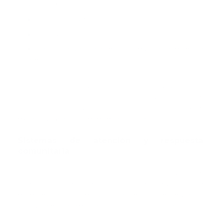
vital (POLST).
La retención y finalización de la reanimación.
La presencia de la familia durante la RCP.
Y las iniciativas para reducir desigualdades en la
atención.
Este apartado busca orientar a los servicios de
emergencias médicas hacia decisiones éticas
coherentes, especialmente en contextos
extrahospitalarios puede ser ambigua.
Sistemas de atención y respuesta
comunitaria
Las guías refuerzan la importancia de sistemas
integrados de atención, donde servicios de
emergencia, bomberos, policía, centros de despacho
y hospitales trabajen bajo protocolos coordinados.