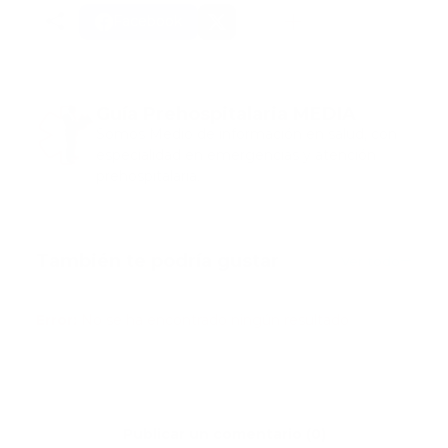
Facebook
Guía Prehospitalaria MEDIA
Somos Medio de información en salud, con
especialidad en emergencias y atención
prehospitalaria.
También te podría gustar
Ver todo
Error:
No se ha encontrado ningún resultado
Publicar un comentario (0)