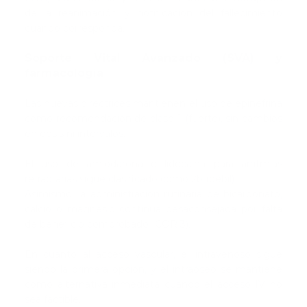
de la reanimación y notificación del fallecimiento
cuando corresponda.
Soporte Vital Avanzado (SVA) y
farmacología
Las nuevas directrices mantienen el uso de epinefrina
como recomendación de clase 1 (fuerte), sin cambios
en dosis ni intervalos.
El uso de amiodarona o lidocaína para arritmias
refractarias sigue clasificado como 2b (débil).
Asimismo, la administración rutinaria de bicarbonato,
calcio o magnesio continúa desaconsejada por falta
de beneficio comprobado (COR 3).
En cuanto al acceso vascular, el intravenoso sigue
siendo la primera opción, y el intraóseo se mantiene
como alternativa inmediata cuando el acceso IV no
sea factible.