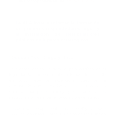
salariales
Guía Prehospitalaria MEDIA
-
octubre 28, 2025
La AHA insta a reforzar la formación
de primeros respondedores legos y
la instalación de desfibriladores
públicos en lugares estratégicos
“Quédate” vs. “Carga y Llevar”
La recomendación de tratar el paro cardíaco en el
lugar donde ocurre se mantiene. El traslado con RCP
en curso debe ser excepcional, pues se ha
demostrado que la calidad de las compresiones
durante el transporte disminuye y se incrementan los
riesgos tanto para el paciente como para el equipo.
Los equipos de soporte vital básico (SVB) y avanzado
(SVA) deben aplicar protocolos claros de interrupción