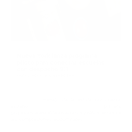
Recomendado
Nueva York lanza programa
piloto para conectar escuelas
con despacho 911
Guía Prehospitalaria MEDIA
-
octubre 28, 2025
También se destaca un cambio relevante en la
secuencia de
manejo de la asfixia por cuerpo
extraño
, donde se recomienda administrar
primero
golpes en la espalda en adultos y niños
,
antes de
las compresiones abdominales
.
En lactantes, las
compresiones torácicas reemplazan las abdominales
,