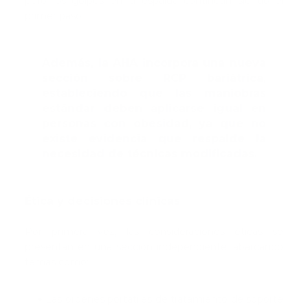
pero los golpes en la espalda continúan siendo el
primer paso.
Además, la AHA incorpora una nueva
sección sobre RCP bariátrica,
estableciendo que las maniobras
estándar deben aplicarse igual en
personas con obesidad, ya que no
existe evidencia que respalde la
necesidad de técnicas modificadas.
Ética y decisiones clínicas
Por primera vez, las consideraciones éticas se
presentan en una sección independiente, abarcando
temas como:
Las órdenes portátiles de tratamiento de soporte