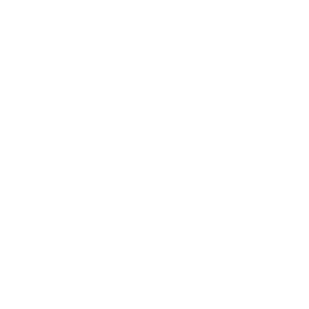
INTERNACIONAL
Paramédico de
Video l Paramédico
cuidados críticos
evalúa acuerdo de
muere en accidente
culpabilidad en
de tránsito
julio 18, 2026
escandaloso caso de
julio 09, 2026
contaminación con
fluidos corporales
Venezuela vive una
Colisión contra
carrera contra el
ambulancia pone en
tiempo: más de 1,450
riesgo traslado de