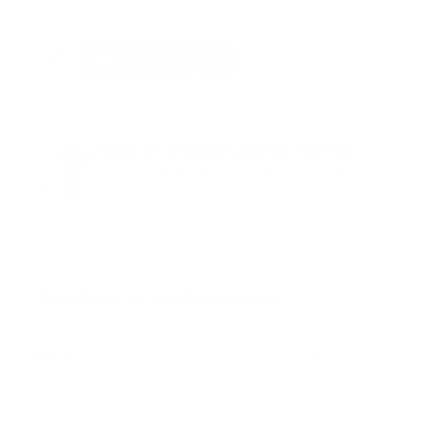
prehospitalario
Facebook
Guía Prehospitalaria MEDIA
Somos Medio de información en salud, con
especialidad en emergencias y atención
prehospitalaria.
También te podría gustar
Ver todo
Error:
No se ha encontrado ningún resultado