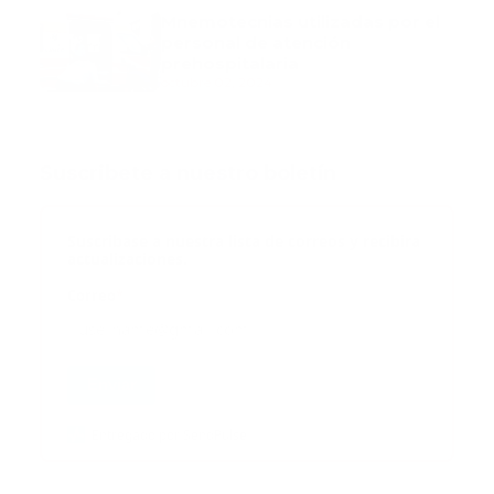
Mnemotecnias utilizadas por el
personal de atención
prehospitalaria
octubre 02, 2024
Suscribete a nuestro boletín
Suscribase a nuestra lista de correos y recibira
actualizaciones.
Correo
*
Enviar
Entregado por SendPulse