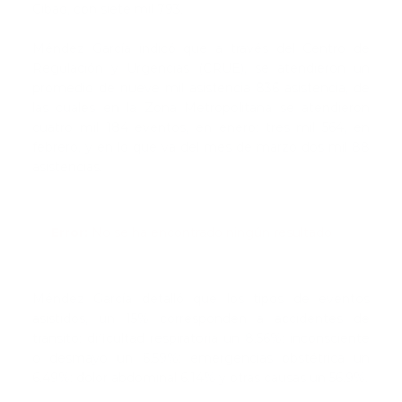
Cibao, con siete mil 793.
Méndez García indicó que a través del Centro de
Regulación y Urgencias (CRUE), se atendieron un
promedio de nueve mil asistencia 836 asistencia, de
las cuales en la Zona Metropolitana se atendieron
cuatro mil 184 eventos, en enero; tres mil 564, en
febrero, y en lo que va del mes de marzo dos mil 88
asistencias.
Error:
No se ha encontrado ningún resultado
Méndez García detalló que los tipos de eventos
asistidos, un 15% corresponden a accidentes de
tránsito; dificultad respiratoria un 8.56%; inconsciente
o desmayo un 6.59%; emergencias obstétrica un
6.49%; dolor abdominal 6.14% y otras causas un 56.9%.