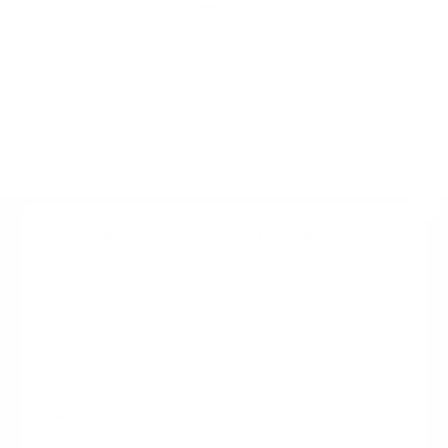
Suscribete a nuestro boletin
Una vez a la semana enviamos un correo con los
artículos más populares.
Calle 6 #21 Urbanización Juan Pablo Duarte, Santo
Domingo Este, RD. Tel.- 8294446365
Tu nombre
*
guiaprehospitalaria@gmail.com
Teléfono
+1
+1