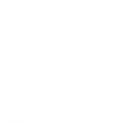
“Seguiremos estas ejecutorias a favor de la población,
ya que es una prioridad para el Presidente Luis
Abinader, que la población reciba atenciones
oportunas y de calidad y a la hora de realizar traslados
a los centros de la red pública, se mantiene una
comunicación con los centros de salud, con el
objetivo de que los usuarios reciban atenciones
humanizadas” dijo Méndez García.
El titular de la DAEH dijo que con la incorporación de
nuevas unidades se optimizarán los servicios en todo
el país.
Error:
No se ha encontrado ningún resultado
Tags:
actualidad
asistencia medica
DAEH
portada