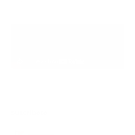
muertos mientras
junio 30, 2026
paciente pediátrica
junio 25, 2026
rescatistas continúan
la búsqueda de
sobrevivientes
Suscribete
Suscribete a nuestra comunidad en Youtube y
participa en nuestros debates..