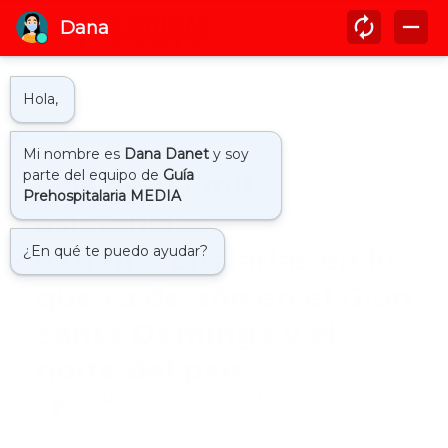
Inicio
actualidad
Más de 117 mil
asistencias
extrahospitalarias en lo
que va de año en el Gran
Santo Domingo y el
norte del país
by
Guía Prehospitalaria MEDIA
-
marzo 17, 2024