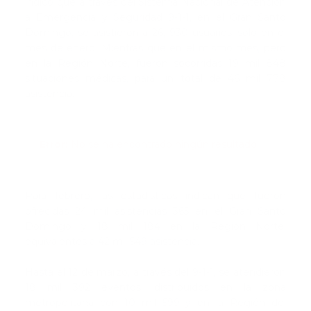
indicó que a través del Sistema Nacional de Atención
a Emergencia y Seguridad 9-1-1, en el Gran Santo
Domingo, se asistieron a 26, 930 usuarios, solo en el
mes de enero. Mientras que en el mismo mes, pero
en la Región Norte, fueron socorridas 19 mil 848
situaciones médicas, para un total de 46 mil 778
asistencia.
Error:
No se ha encontrado ningún resultado
Para febrero, las estadísticas indican que fueron
ofrecidas 24 mil asistencias 365 en el Gran Santo
Domingo y 18 mil 184 en la Región Norte,
equivalentes a 42 mil 549 asistencia.
Hasta el 12 de marzo, a través del 9-1-1, se atendieron
18 mil 392 eventos, distribuidos en la zona
metropolitana con 10 mil 599 y en la Región del