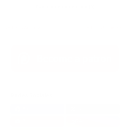
Publicar un comentario (0)
Artículo Anterior
Artículo Siguiente
Redes Sociales
38k
1.6k
1.7k
3.4k