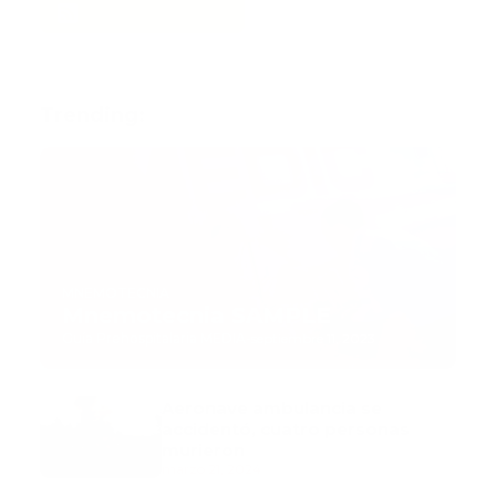
Trending:
MNEMOTECNIA
Mnemotecnia SAMPLE
Guía Prehospitalaria MEDIA
-
septiembre 11, 2023
Aeronave ambulancia se
accidentó, cuatro personas
murieron
marzo 21, 2024