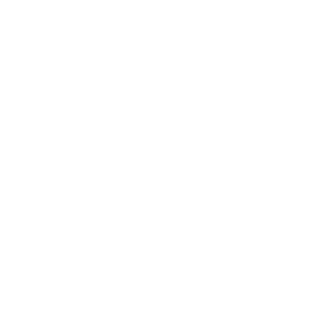
Suscribete
Suscribete a nuestra comunidad en Youtube y
participa en nuestros debates..
@guiaprehospitalaria