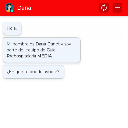
Inicio
2024
Tendrán disponible más
de 600 ambulancias
para brindar asistencia
en SS
by
Guía Prehospitalaria MEDIA
-
marzo 26, 2024