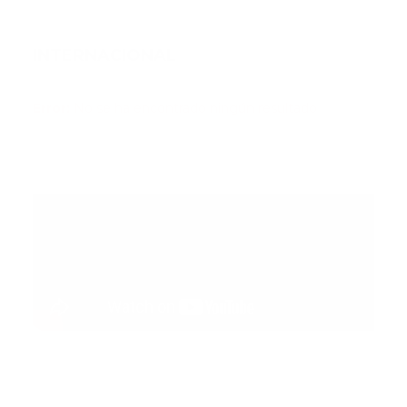
INTERNACIONAL
Error:
No se ha encontrado ningún resultado