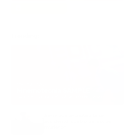
Trending:
MNEMOTECNIA
Mnemotecnia SAMPLE
Guía Prehospitalaria MEDIA
-
septiembre 11, 2023
Aeronave ambulancia se
accidentó, cuatro personas
murieron
marzo 21, 2024