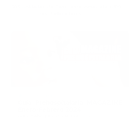
En el operativo se informó además, que disponen de
303 Unidades de Respuesta Inmediata (URI)
así
como de
tres helicópteros
, los cuales estarán
ubicados en diferentes puntos del país.
Recomendado
Guía Prehospitalaria MAGAZINE
Enero/Febrero 2024
Guía Prehospitalaria MEDIA
-
febrero 05, 2024
El titular de la entidad, Juan Manuel Méndez García,