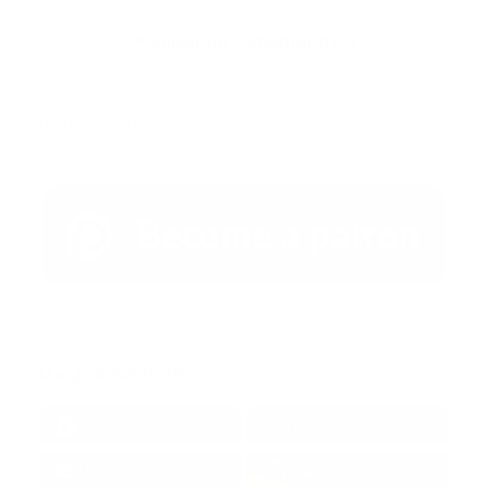
Publicar un comentario (0)
Artículo Anterior
Artículo Siguiente
Redes Sociales
38k
1.6k
1.7k
3.4k