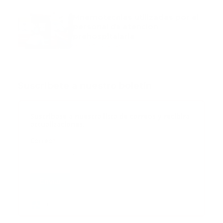
Mnemotecnias utilizadas por el
personal de atención
prehospitalaria
octubre 02, 2024
Suscribete a nuestro boletín
Suscribase a nuestra lista de correos y recibira
actualizaciones.
Correo
*
Enviar
Entregado por SendPulse