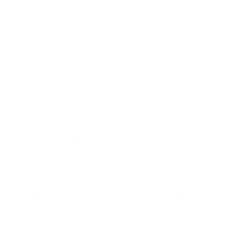
indicó que a través del Sistema Nacional de Atención
a Emergencia y Seguridad 9-1-1 y por parte del
Centro de Regulación y Urgencias (CRUE), las
unidades estarán disponibles para dar respuesta
oportuna.
Como forma de dar respuesta
oportuna a las emergencias que
pudieran presentarse durante el
feriado de la semana mayor, en
materia de traslados
extrahospitalarios e
interhospitalarios, la DAEH, tiene a
disposición de la población 603
ambulancias ubicadas en diferentes
puntos estratégicos de todo el país,
donde la población podrá acceder a
ellas a través del 9-1-1 dijo Méndez
García