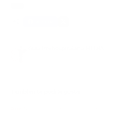
Tags:
2024
actualidad
DAEH
operativo semana santa
Facebook
Guía Prehospitalaria MEDIA
Somos Medio de información en salud, con
especialidad en emergencias y atención
prehospitalaria.
También te podría gustar
Ver todo
Error:
No se ha encontrado ningún resultado