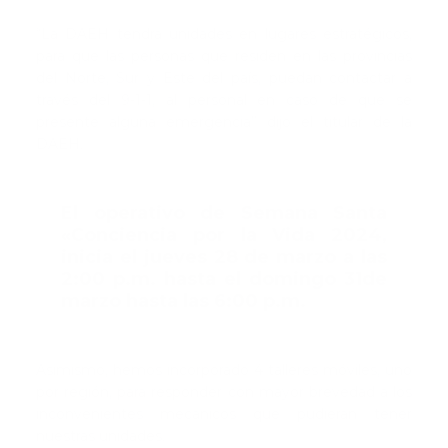
“La DAEH tendrá unidades en lugares estratégicos,
para que las personas que residen en las provincias
del Norte, Sur y Este del país, puedan contactar a
través del 9-1-1, al personal en caso de que se
presente alguna emergencia” dijo el titular de la
DAEH.
El operativo de Semana Santa
«Conciencia por la Vida 2024,
inicia el jueves 28 de marzo a las
2:00 p.m. hasta el domingo 31de
marzo hasta las 6:00 p.m.
Asimismo, hemos incorporado 4 talleres móviles, uno
por región, para responder con mayor brevedad a los
inconvenientes mecánicos que pudieran tener
nuestras unidades.