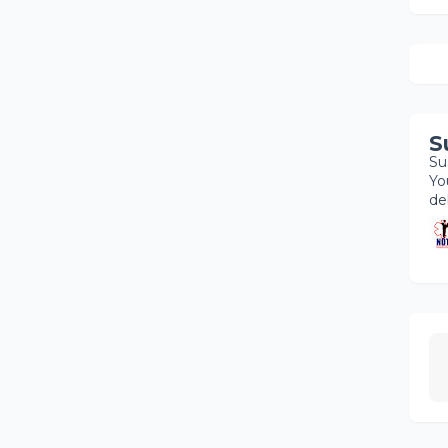
S
Su
Yo
de