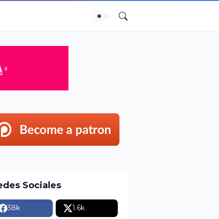
edes Sociales
38k
1.6k