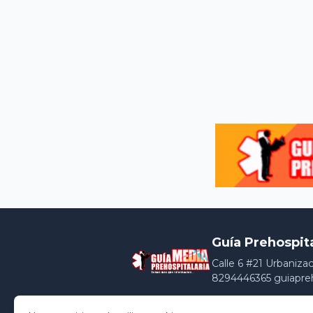
Guía Prehospit
Calle 6 #21 Urbaniza
8294446365 guiapre