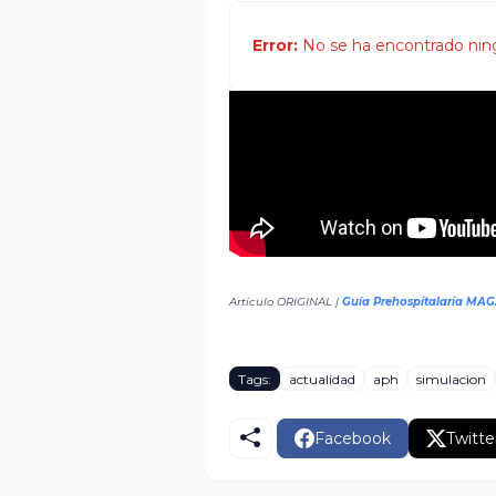
Error:
No se ha encontrado nin
Articulo ORIGINAL |
Guía Prehospitalaria MA
Tags:
actualidad
aph
simulacion
Facebook
Twitte