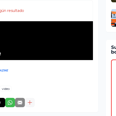
gún resultado
S
bo
GAZINE
video
r