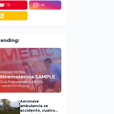
1.7k
3.4k
rending:
MNEMOTECNIA
Mnemotecnia SAMPLE
Guía Prehospitalaria MEDIA
-
septiembre 11, 2023
Aeronave
ambulancia se
accidentó, cuatro