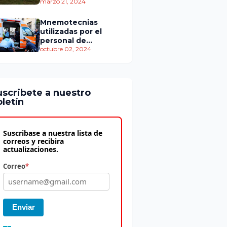
personas murieron
marzo 21, 2024
Mnemotecnias
utilizadas por el
personal de
atención
octubre 02, 2024
prehospitalaria
uscribete a nuestro
letín
Suscribase a nuestra lista de
correos y recibira
actualizaciones.
Correo
*
Enviar